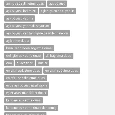
anında söz dinletme duası
aşk büyüsü
aşk büyüsü belirtileri
aşk büyüsü nasıl yapılır
aşk büyüsü yapma
aşk büyüsü yapmak istiyorum
aşk büyüsü yapılan kişide belirtiler nelerdir
aşık etme duası
birini kendinden soğutma duası
deli gibi aşık etme duası
dil bağlama duası
dua
duacesitleri
dualar
en etkili aşık etme duası
en etkili soğutma duası
en etkili söz dinletme duası
evde aşk büyüsü nasıl yapılır
eşler arası muhabbet duası
kendine aşık etme duası
kendine aşık etme duası denenmiş