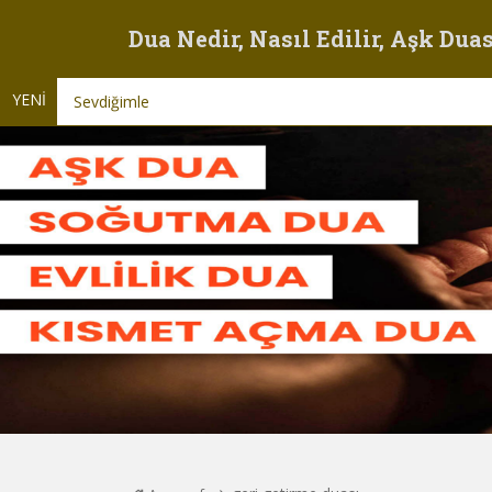
Dua Nedir, Nasıl Edilir, Aşk Duas
YENİ
Sevdiğimle İyi Geçinme Duası