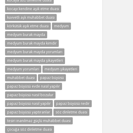
kocaya söz dinletme duası
kocayı kendine aşık etme duası
kuvvetli aşk muhabbet duası
körkütük aşık etme duası
medyum
medyum burak mayda
medyum burak mayda kimdir
medyum burak mayda yorumları
medyum burak mayda şikayetleri
medyum yorumları
medyum şikayetleri
muhabbet duası
papaz büyüsü
papaz büyüsü evde nasıl yapılır
papaz büyüsü nasıl bozulur
papaz büyüsü nasıl yapılır
papaz büyüsü nedir
papaz büyüsü yaptıranlar
söz dinletme duası
tesiri inanılmaz güçlü muhabbet duası
çocuğa söz dinletme duası