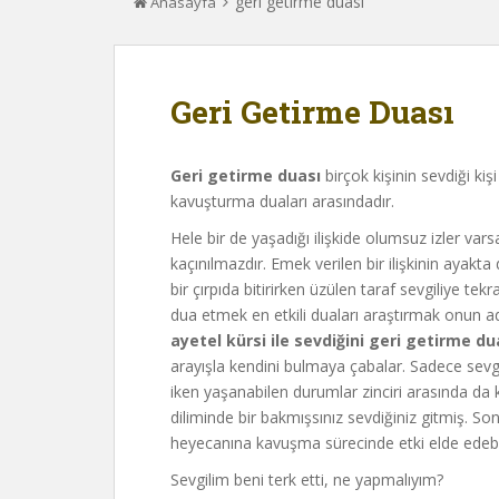
geri getirme duası
Anasayfa
Geri Getirme Duası
Geri getirme duası
birçok kişinin sevdiği ki
kavuşturma duaları arasındadır.
Hele bir de yaşadığı ilişkide olumsuz izler vars
kaçınılmazdır. Emek verilen bir ilişkinin ayakta d
bir çırpıda bitirirken üzülen taraf sevgiliye 
dua etmek en etkili duaları araştırmak onun ade
ayetel kürsi ile sevdiğini geri getirme d
arayışla kendini bulmaya çabalar. Sadece sev
iken yaşanabilen durumlar zinciri arasında da
diliminde bir bakmışsınız sevdiğiniz gitmiş. 
heyecanına kavuşma sürecinde etki elde edebi
Sevgilim beni terk etti, ne yapmalıyım?