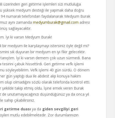
 üzerinden geri getirme işlemleri sizi mutluluğa
cü yüksek medyum desteği ile yapmak daha doğru
9 94 numaralı telefondan faydalanarak Medyum Burak
umumuz aynı zamanda
medyumburak@gmail.com
adresi
dönüş sağlayacaktır.
tım. İyi ki varsın Medyum Burak!
i bir medyum ile karşılaşmayı istersiniz öyle değil mi?
ismini sık duyuran bir medyum en iyi fikir gelecektir.
tanıştım. İyi ki varsın demem çok uzun sürmedi. Bana
sı
tesirini çabuk hissettirdi. Geri getirme vefk işlemi
u söyleyebilirim. Vefk işlemi 40 gün sürdü. O dönem
her gün yaptığı dua ile abdest alıp konuya hakim
m olup olmadığını sözlü olarak telefonda kontrol etti.
ir şekilde takip etmiş oldu. İşine emek veren Burak
iz de unutamayacağınızı düşündüğünüz ya da onca yıl
e sahip çıkabilirsiniz.
eri getirme duası
ya da
giden sevgiliyi geri
şileri mutlu edebilmektedir. Zor durumlarınızın