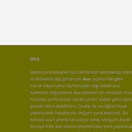
DUA
Sıkıntı içerisindeyken tüm dertlerinizi sıkıntılarınızı ele
ve kederinizi alıp götürecek
dua
çeşitleri hangileri
merak ediyorsanız sayfamızdan bilgi alabilirsiniz.
Kaderinizi değiştirecek dua işlemleri için medyum Bur
hocadan profesyonel olarak yardım alabilir geleceğiniz
garanti altına alabilirsiniz. Dualar ile sevdiğiniz kişiye
yakınlaşabilir hayatınızda değişim yaratabilirsiniz. Bu
konuda uzun yıllardır tecrübeye sahip Medyum Burak
hocaya etkili dua okuma işlemlerinden birini yaptırara