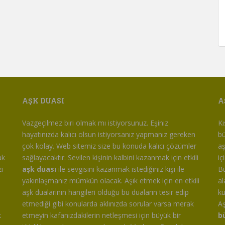
AŞK DUASI
A
m
Vazgeçilmez biri olmak mı istiyorsunuz. Eşiniz
Kı
hayatınızda kalıcı olsun istiyorsanız yapmanız gereken
bü
çok kolay. Web sitemiz size bu konuda kalıcı çözümler
aş
ak
sağlayacaktır. Sevilen kişinin kalbini kazanmak için etkili
iç
i
aşk duası
ile sevgisini kazanmak istediğiniz kişi ile
Bu
yakınlaşmanız mümkün olacak. Aşık etmek için en etkili
al
aşk dualarının hangileri olduğu bu duaların tesir edip
ku
etmediği gibi konularda aklınızda sorular varsa merak
Aş
k
etmeyin kafanızdakilerin netleşmesi için büyük bir
b