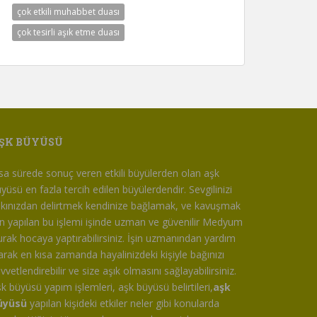
çok etkili muhabbet duası
çok tesirli aşık etme duası
ŞK BÜYÜSÜ
sa sürede sonuç veren etkili büyülerden olan aşk
yüsü en fazla tercih edilen büyülerdendir. Sevgilinizi
kınızdan delirtmek kendinize bağlamak, ve kavuşmak
in yapılan bu işlemi işinde uzman ve güvenilir Medyum
rak hocaya yaptırabilirsiniz. İşin uzmanından yardım
arak en kısa zamanda hayalinizdeki kişiyle bağınızı
vvetlendirebilir ve size aşık olmasını sağlayabilirsiniz.
k büyüsü yapım işlemleri, aşk büyüsü belirtileri,
aşk
üyüsü
yapılan kişideki etkiler neler gibi konularda