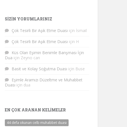
SIZIN YORUMLARINIZ
Çok Tesirli Bir Aşık Etme Duası
için
İsmail
Çok Tesirli Bir Aşık Etme Duası
için
H
Küs Olan Eşimin Benimle Barışması İçin
Dua
için
Zeyno can
Basit ve Kolay Soğutma Duası
için
Buse
Eşimle Aramızı Düzeltme ve Muhabbet
Duası
için
dua
EN ÇOK ARANAN KELIMELER
44 defa okunan celb muhabbet duası