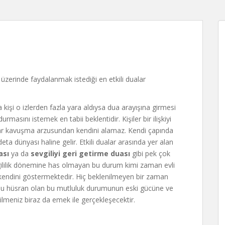
şi üzerinde faydalanmak istediği en etkili dualar
a kişi o izlerden fazla yara aldıysa dua arayışına girmesi
urmasını istemek en tabii beklentidir. Kişiler bir ilişkiyi
tekrar kavuşma arzusundan kendini alamaz. Kendi çapında
ta dünyası haline gelir. Etkili dualar arasında yer alan
uası
ya da
sevgiliyi geri getirme duası
gibi pek çok
gililik dönemine has olmayan bu durum kimi zaman evli
 kendini göstermektedir. Hiç beklenilmeyen bir zaman
Sonu hüsran olan bu mutluluk durumunun eski gücüne ve
lmeniz biraz da emek ile gerçekleşecektir.