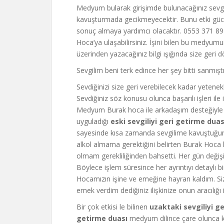
Medyum bularak girişimde bulunacağınız sevgili
kavuşturmada gecikmeyecektir. Bunu etki gü
sonuç almaya yardımcı olacaktır. 0553 371 8
Hoca’ya ulaşabilirsiniz. İşini bilen bu medy
üzerinden yazacağınız bilgi ışığında size geri 
Sevgilim beni terk edince her şey bitti sanmış
Sevdiğinizi size geri verebilecek kadar yetenekl
Sevdiğiniz söz konusu olunca başarılı işleri ile 
Medyum Burak hoca ile arkadaşım desteğiyle 
uyguladığı
eski sevgiliyi geri getirme dua
sayesinde kısa zamanda sevgilime kavuştuğum
alkol almama gerektiğini belirten Burak Hoca 
olmam gerekliliğinden bahsetti. Her gün değişi
Böylece işlem süresince her ayrıntıyı detaylı b
Hocamızın işine ve emeğine hayran kaldım. S
emek verdim dediğiniz ilişkinize onun aracılığı il
Bir çok etkisi le bilinen
uzaktaki sevgiliyi g
getirme duası
medyum dilince çare olunca ki