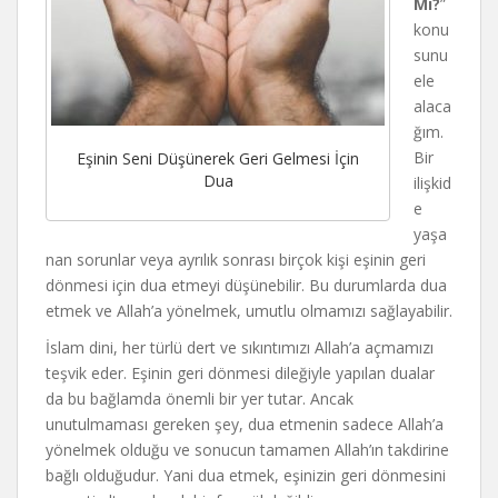
Mı?
”
konu
sunu
ele
alaca
ğım.
Bir
Eşinin Seni Düşünerek Geri Gelmesi İçin
Dua
ilişkid
e
yaşa
nan sorunlar veya ayrılık sonrası birçok kişi eşinin geri
dönmesi için dua etmeyi düşünebilir. Bu durumlarda dua
etmek ve Allah’a yönelmek, umutlu olmamızı sağlayabilir.
İslam dini, her türlü dert ve sıkıntımızı Allah’a açmamızı
teşvik eder. Eşinin geri dönmesi dileğiyle yapılan dualar
da bu bağlamda önemli bir yer tutar. Ancak
unutulmaması gereken şey, dua etmenin sadece Allah’a
yönelmek olduğu ve sonucun tamamen Allah’ın takdirine
bağlı olduğudur. Yani dua etmek, eşinizin geri dönmesini