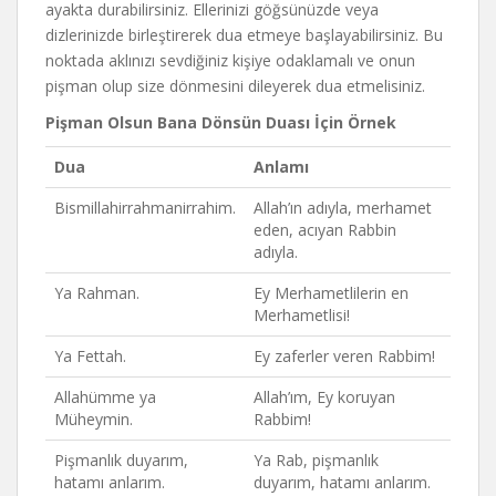
ayakta durabilirsiniz. Ellerinizi göğsünüzde veya
dizlerinizde birleştirerek dua etmeye başlayabilirsiniz. Bu
noktada aklınızı sevdiğiniz kişiye odaklamalı ve onun
pişman olup size dönmesini dileyerek dua etmelisiniz.
Pişman Olsun Bana Dönsün Duası İçin Örnek
Dua
Anlamı
Bismillahirrahmanirrahim.
Allah’ın adıyla, merhamet
eden, acıyan Rabbin
adıyla.
Ya Rahman.
Ey Merhametlilerin en
Merhametlisi!
Ya Fettah.
Ey zaferler veren Rabbim!
Allahümme ya
Allah’ım, Ey koruyan
Müheymin.
Rabbim!
Pişmanlık duyarım,
Ya Rab, pişmanlık
hatamı anlarım.
duyarım, hatamı anlarım.