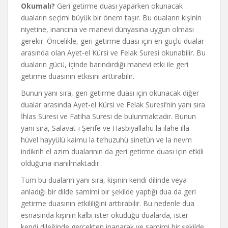
Okumalı?
Geri getirme duası yaparken okunacak
duaların seçimi büyük bir önem taşır. Bu duaların kişinin
niyetine, inancına ve manevi dünyasına uygun olması
gerekir. Öncelikle, geri getirme duası için en güçlü dualar
arasında olan Ayet-el Kürsi ve Felak Suresi okunabilir. Bu
duaların gücü, içinde barındırdığı manevi etki ile geri
getirme duasının etkisini arttırabilir.
Bunun yanı sıra, geri getirme duası için okunacak diğer
dualar arasında Ayet-el Kürsi ve Felak Suresi’nin yanı sıra
İhlas Suresi ve Fatiha Suresi de bulunmaktadır. Bunun
yanı sıra, Salavat-ı Şerife ve Hasbiyallahü la ilahe illa
hüvel hayyülü kaimu la te’huzuhü sinetün ve la nevm
indikrih el azim dualarının da geri getirme duası için etkili
olduğuna inanılmaktadır.
Tüm bu duaların yanı sıra, kişinin kendi dilinde veya
anladığı bir dilde samimi bir şekilde yaptığı dua da geri
getirme duasının etkililiğini arttırabilir. Bu nedenle dua
esnasında kişinin kalbi ister okuduğu dualarda, ister
kendi dileğinde gerçekten inanarak ve samimi bir şekilde