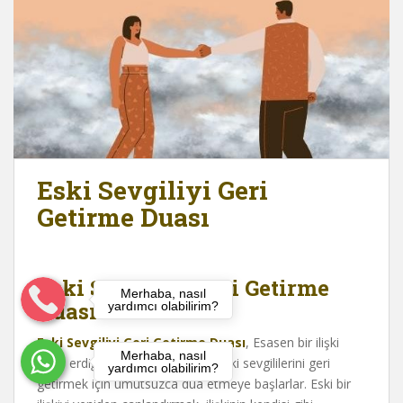
Eski Sevgiliyi Geri
Getirme Duası
Eski Sevgiliyi Geri Getirme
Merhaba, nasıl
Duası
yardımcı olabilirim?
Eski Sevgiliyi Geri Getirme Duası
, Esasen bir ilişki
Merhaba, nasıl
sona erdiğinde, bazen insanlar eski sevgililerini geri
yardımcı olabilirim?
getirmek için umutsuzca dua etmeye başlarlar. Eski bir