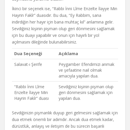
İkinci bir seçenek ise, “Rabbi İnni Lîme Enzelte İlayye Min
Hayrin Fakîr” duasıdır. Bu dua, “Ey Rabbim, sana
indirdiğin her hayır için bana muhtaç kıl” anlamına gelir.
Sevdiğiniz kişinin pişman olup geri dönmesini sağlamak
için bu duayı yapabilir ve onun için hayırlı bir yol
açılmasını dileğinde bulunabilirsiniz.
Dua Seçeneği
Açıklama
Salavat-ı Şerife
Peygamber Efendimizi anmak
ve şefaatine nail olmak
amacıyla yapılan dua.
“Rabbi İnni Lîme
Sevdiğiniz kişinin pişman olup
Enzelte İlayye Min
geri dönmesini sağlamak için
Hayrin Fakîr” duası
yapılan dua.
Sevdiğinizin pişmanlık duyup geri gelmesini sağlamak için
dua etmek önemli bir adımdır. Ancak dua etmek kadar,
dürüstlük, anlayış ve iletişim de bu sürecin başarılı