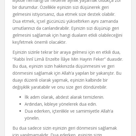
ilişkide herhangi bir nedenle ayrılık yaşamak oldukça zor
bir durumdur. Özellikle eşinizin sizi düşünerek geri
gelmesini istiyorsanız, dua etmek size destek olabilir.
Dua etmek, içsel gücünüzü yükseltirken aynı zamanda
umutlarınızı da canlandırabilir. Eşinizin sizi düşünüp geri
gelmesini sağlamak için hangi duaların etkili olabileceğini
keşfetmek önemli olacaktır.
Eşinizin sizinle tekrar bir araya gelmesi için en etkili dua,
“Rabbi İnnî Limâ Enzelte İlâye Min Hayrin Feker” duasıdır.
Bu dua, eşinizin sizin hakkınızda düşünmesini ve geri
dönmesini sağlamak için Allah’a yapılan bir yakarıştır. Bu
duayı düzenli olarak yapmak, eşinizin kalbinde bir
değişiklik yaratabilir ve onu size geri döndürebilir.
İlk adım olarak, abdest alarak temizlenin.
Ardından, kıbleye yönelerek dua edin.
Dua ederken, içtenlikle ve samimiyetle Allah’a
yönelin.
Bu dua sadece sizin eşinizin geri dönmesini sağlamak
için yapılmamalıdır. Dua ederken, eşinizin sizin