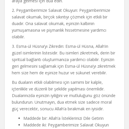
araya gelmesi için dua edin.
2. Peygamberimize Salavat Okuyun: Peygamberimize
salavat okumak, birçok sıkıntıyı çözmek için etkili bir
duadır. Ona salavat okumak, eşinizin kalbinin
yumuşamasına ve pişmanlık hissetmesine yardımcı
olabilir.
3. Esma-ül Hüsna’yı Zikredin: Esma-ül Hüsna, Allah’ın
güzel isimlerinin listesidir. Bu isimleri zikretmek, derin bir
spritüal bağlantı oluşturmanıza yardımcı olabilir. Eşinizin
geri gelmesini sağlamak için Esma-ül Hüsna’yı zikretmek
hem size hem de eşinize huzur ve sükunet verebilir.
Bu duaların etkili olabilmesi için samimi bir kalple,
içtenlikle ve düzenli bir şekilde yapılması önemlidir.
Dualarınızda eşinizin iyiliğini ve mutluluğunu göz önünde
bulundurun. Unutmayın, dua etmek size sadece moral
güç verecektir, sonucu Allah’a bırakmak en iyisidir.
Maddede bir: Allah’a İsteklerinizi Dile Getirin
Maddede iki: Peygamberimize Salavat Okuyun