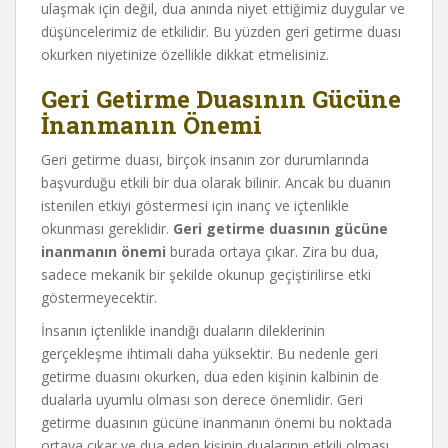
ulaşmak için değil, dua anında niyet ettiğimiz duygular ve
düşüncelerimiz de etkilidir. Bu yüzden geri getirme duası
okurken niyetinize özellikle dikkat etmelisiniz.
Geri Getirme Duasının Gücüne
İnanmanın Önemi
Geri getirme duası, birçok insanın zor durumlarında
başvurduğu etkili bir dua olarak bilinir. Ancak bu duanın
istenilen etkiyi göstermesi için inanç ve içtenlikle
okunması gereklidir.
Geri getirme duasının gücüne
inanmanın önemi
burada ortaya çıkar. Zira bu dua,
sadece mekanik bir şekilde okunup geçiştirilirse etki
göstermeyecektir.
İnsanın içtenlikle inandığı duaların dileklerinin
gerçekleşme ihtimali daha yüksektir. Bu nedenle geri
getirme duasını okurken, dua eden kişinin kalbinin de
dualarla uyumlu olması son derece önemlidir. Geri
getirme duasının gücüne inanmanın önemi bu noktada
ortaya çıkar ve dua eden kişinin dualarının etkili olması