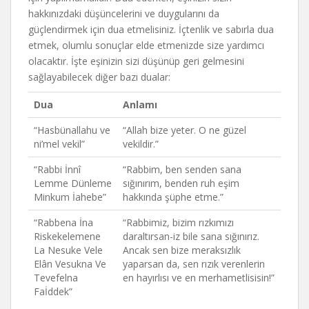
hakkınızdaki düşüncelerini ve duygularını da
güçlendirmek için dua etmelisiniz. İçtenlik ve sabırla dua
etmek, olumlu sonuçlar elde etmenizde size yardımcı
olacaktır. İşte eşinizin sizi düşünüp geri gelmesini
sağlayabilecek diğer bazı dualar:
Dua
Anlamı
“Hasbünallahu ve
“Allah bize yeter. O ne güzel
ni’mel vekil”
vekildir.”
“Rabbi İnnî
“Rabbim, ben senden sana
Lemme Dünleme
sığınırım, benden ruh eşim
Minkum İahebe”
hakkında şüphe etme.”
“Rabbena İna
“Rabbimiz, bizim rızkımızı
Riskekelemene
daraltırsan-iz bile sana sığınırız.
La Nesuke Vele
Ancak sen bize meraksızlık
Elân Vesukna Ve
yaparsan da, sen rızık verenlerin
Tevefelna
en hayırlısı ve en merhametlisisin!”
Faİddek”