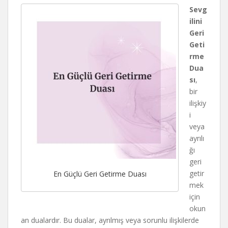
Sevg
ilini
Geri
Geti
rme
Dua
sı
,
bir
ilişkiy
i
veya
ayrılı
ğı
geri
getir
En Güçlü Geri Getirme Duası
mek
için
okun
an dualardır. Bu dualar, ayrılmış veya sorunlu ilişkilerde