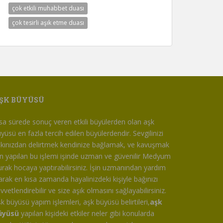
çok etkili muhabbet duası
çok tesirli aşık etme duası
ŞK BÜYÜSÜ
sa sürede sonuç veren etkili büyülerden olan aşk
yüsü en fazla tercih edilen büyülerdendir. Sevgilinizi
kınızdan delirtmek kendinize bağlamak, ve kavuşmak
in yapılan bu işlemi işinde uzman ve güvenilir Medyum
rak hocaya yaptırabilirsiniz. İşin uzmanından yardım
arak en kısa zamanda hayalinizdeki kişiyle bağınızı
vvetlendirebilir ve size aşık olmasını sağlayabilirsiniz.
k büyüsü yapım işlemleri, aşk büyüsü belirtileri,
aşk
üyüsü
yapılan kişideki etkiler neler gibi konularda