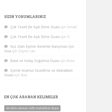
SIZIN YORUMLARINIZ
Çok Tesirli Bir Aşık Etme Duası
için
İsmail
Çok Tesirli Bir Aşık Etme Duası
için
H
Küs Olan Eşimin Benimle Barışması İçin
Dua
için
Zeyno can
Basit ve Kolay Soğutma Duası
için
Buse
Eşimle Aramızı Düzeltme ve Muhabbet
Duası
için
dua
EN ÇOK ARANAN KELIMELER
44 defa okunan celb muhabbet duası