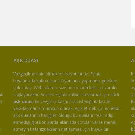
AŞK DUASI
A
m
Vazgeçilmez biri olmak mı istiyorsunuz. Eşiniz
Kı
hayatınızda kalıcı olsun istiyorsanız yapmanız gereken
bü
çok kolay. Web sitemiz size bu konuda kalıcı çözümler
aş
ak
sağlayacaktır. Sevilen kişinin kalbini kazanmak için etkili
iç
i
aşk duası
ile sevgisini kazanmak istediğiniz kişi ile
Bu
yakınlaşmanız mümkün olacak. Aşık etmek için en etkili
al
aşk dualarının hangileri olduğu bu duaların tesir edip
ku
etmediği gibi konularda aklınızda sorular varsa merak
Aş
k
etmeyin kafanızdakilerin netleşmesi için büyük bir
b