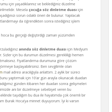
rumu için yaşadıklarınız ve beklediğiniz düzelme
irilmelidir. Mesela
çocuğa söz dinletme duası
için
şadığınızı sorun odaklı öneri de bulunur. Yapılacak
atlandırmayı da öğrendikten sonra istediğiniz işlem
hoca bu gerçeği değiştirdiği zaman yüzümden
arzuladığınız
anında söz dinletme duası
için Medyum
. Sizler için bu durumun düzelmesi gerekliliği hemen
atmalısınız. Fiyatlandırma durumuna göre çözüm
 görmeye başlayabilirsiniz. Ben sevgilimle olan
om
mail adresi aracılığıyla anlattım. 2 aylık bir süreci
Bunu yaptırmak için 10’ar gün arayla okunacak duadan
adığımız günden itibaren her duadan sonra gelişmeleri
ecimizde ani bir düzelmeye sebebiyet veren bu
klinde taşıdığım bu dua ile hayatımda çok önemli bir
m Burak Hoca’ya minnet duyuyorum. İyi ki varsın