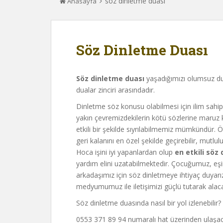
söz dinletme duası
Anasayfa
Söz Dinletme Duası
Söz dinletme duası
yaşadığımızı olumsuz du
dualar zinciri arasındadır.
Dinletme söz konusu olabilmesi için ilim sahip
yakın çevremizdekilerin kötü sözlerine maruz
etkili bir şekilde sıyrılabilmemiz mümkündür. 
geri kalanını en özel şekilde geçirebilir, mut
Hoca işini iyi yapanlardan olup
en etkili söz
yardım elini uzatabilmektedir. Çocuğumuz, e
arkadaşımız için söz dinletmeye ihtiyaç duyarı
medyumumuz ile iletişimizi güçlü tutarak alaca
Söz dinletme duasında nasıl bir yol izlenebilir?
0553 371 89 94 numaralı hat üzerinden ulaşac