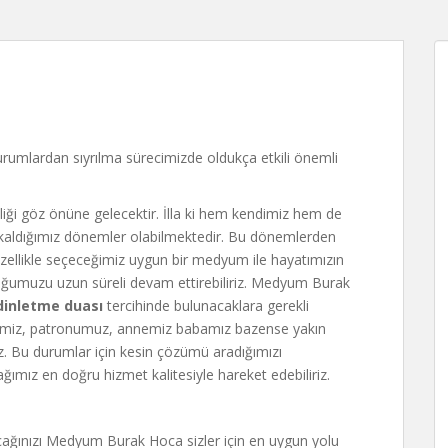
rumlardan sıyrılma sürecimizde oldukça etkili önemli
liği göz önüne gelecektir. İlla ki hem kendimiz hem de
 kaldığımız dönemler olabilmektedir. Bu dönemlerden
Özellikle seçeceğimiz uygun bir medyum ile hayatımızın
luluğumuzu uzun süreli devam ettirebiliriz. Medyum Burak
 dinletme duası
tercihinde bulunacaklara gerekli
şimiz, patronumuz, annemiz babamız bazense yakın
z. Bu durumlar için kesin çözümü aradığımızı
ğımız en doğru hizmet kalitesiyle hareket edebiliriz.
ağınızı Medyum Burak Hoca sizler için en uygun yolu