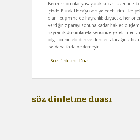
Benzer sorunlar yaşayarak kocası üzerinde
k
içinde Burak Hoca’yı tavsiye edebilirim. Her şek
olan iletişimine de hayranlık duyacak, her önem
Verdiğiniz parayı sonuna kadar hak edici işlem k
hayranlık durumlarıyla kendinize gelebilmeniz 
bilgili birinin elinden ve dilinden alacağınız h
ise daha fazla beklemeyin.
Söz Dinletme Duası
söz dinletme duası