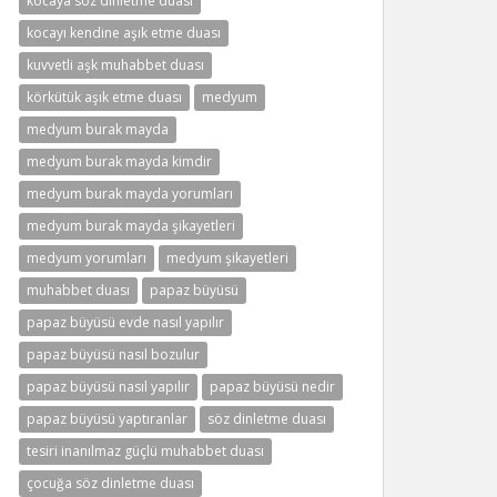
kocaya söz dinletme duası
kocayı kendine aşık etme duası
kuvvetli aşk muhabbet duası
körkütük aşık etme duası
medyum
medyum burak mayda
medyum burak mayda kimdir
medyum burak mayda yorumları
medyum burak mayda şikayetleri
medyum yorumları
medyum şikayetleri
muhabbet duası
papaz büyüsü
papaz büyüsü evde nasıl yapılır
papaz büyüsü nasıl bozulur
papaz büyüsü nasıl yapılır
papaz büyüsü nedir
papaz büyüsü yaptıranlar
söz dinletme duası
tesiri inanılmaz güçlü muhabbet duası
çocuğa söz dinletme duası