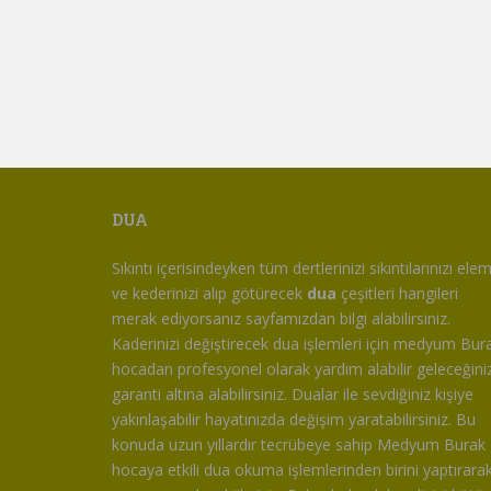
DUA
Sıkıntı içerisindeyken tüm dertlerinizi sıkıntılarınızı ele
ve kederinizi alıp götürecek
dua
çeşitleri hangileri
merak ediyorsanız sayfamızdan bilgi alabilirsiniz.
Kaderinizi değiştirecek dua işlemleri için medyum Bur
hocadan profesyonel olarak yardım alabilir geleceğiniz
garanti altına alabilirsiniz. Dualar ile sevdiğiniz kişiye
yakınlaşabilir hayatınızda değişim yaratabilirsiniz. Bu
konuda uzun yıllardır tecrübeye sahip Medyum Burak
hocaya etkili dua okuma işlemlerinden birini yaptırara