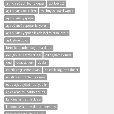
anında söz dinletme duası
aşk büyüsü
aşk büyüsü belirtileri
aşk büyüsü nasıl yapılır
aşk büyüsü yapma
aşk büyüsü yapmak istiyorum
aşk büyüsü yapılan kişide belirtiler nelerdir
aşık etme duası
birini kendinden soğutma duası
deli gibi aşık etme duası
dil bağlama duası
dua
duacesitleri
dualar
en etkili aşık etme duası
en etkili soğutma duası
en etkili söz dinletme duası
evde aşk büyüsü nasıl yapılır
eşler arası muhabbet duası
kendine aşık etme duası
kendine aşık etme duası denenmiş