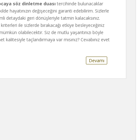
ocaya söz dinletme duası
tercihinde bulunacaklar
ilde hayatınızın değişeceğini garanti edebilirim. Sizlerle
li detaydaki geri dönüşleriyle tatmin kalacaksınız.
riterleri ile sizlerde bırakacağı etkiye besleyeceğiniz
mümkün olabilecektir. Siz de mutlu yaşantınızı böyle
izmet kalitesiyle taçlandırmaya var mısınız? Cevabınız evet
Devamı