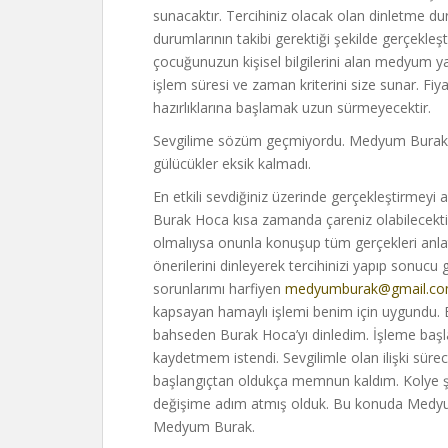
sunacaktır. Tercihiniz olacak olan dinletme du
durumlarının takibi gerektiği şekilde gerçekleşt
çocuğunuzun kişisel bilgilerini alan medyum ya
işlem süresi ve zaman kriterini size sunar. Fiy
hazırlıklarına başlamak uzun sürmeyecektir.
Sevgilime sözüm geçmiyordu. Medyum Burak 
gülücükler eksik kalmadı.
En etkili sevdiğiniz üzerinde gerçekleştirmeyi 
Burak Hoca kısa zamanda çareniz olabilecektir
olmalıysa onunla konuşup tüm gerçekleri anl
önerilerini dinleyerek tercihinizi yapıp sonucu
sorunlarımı harfiyen
medyumburak@gmail.c
kapsayan hamaylı işlemi benim için uygundu. 
bahseden Burak Hoca’yı dinledim. İşleme başl
kaydetmem istendi. Sevgilimle olan ilişki sür
başlangıçtan oldukça memnun kaldım. Kolye şe
değişime adım atmış olduk. Bu konuda Medyu
Medyum Burak.