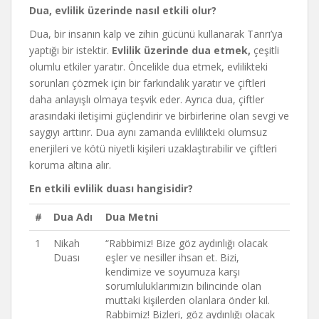
Dua, evlilik üzerinde nasıl etkili olur?
Dua, bir insanın kalp ve zihin gücünü kullanarak Tanrı’ya
yaptığı bir istektir.
Evlilik üzerinde dua etmek,
çeşitli
olumlu etkiler yaratır. Öncelikle dua etmek, evlilikteki
sorunları çözmek için bir farkındalık yaratır ve çiftleri
daha anlayışlı olmaya teşvik eder. Ayrıca dua, çiftler
arasındaki iletişimi güçlendirir ve birbirlerine olan sevgi ve
saygıyı arttırır. Dua aynı zamanda evlilikteki olumsuz
enerjileri ve kötü niyetli kişileri uzaklaştırabilir ve çiftleri
koruma altına alır.
En etkili evlilik duası hangisidir?
#
Dua Adı
Dua Metni
1
Nikah
“Rabbimiz! Bize göz aydınlığı olacak
Duası
eşler ve nesiller ihsan et. Bizi,
kendimize ve soyumuza karşı
sorumluluklarımızın bilincinde olan
muttaki kişilerden olanlara önder kıl.
Rabbimiz! Bizleri, göz aydınlığı olacak