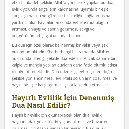
etkili bir ibadet şeklidir. Allah’a yönelerek yapılan bu dua,
evlilik yolunda engellerin kalkmasına, uyumlu bir eşle
karşılaşılmasına ve güzel bir birlikteliğin sağlanmasına
yardımcı olur. Faydaları arasında evlilikte mutluluğun
artması, anlayış ve sabrın gelişmesi, sevgi ve
hoşgörünün artışı gibi unsurlar bulunur.
Bu dua için özel olarak belirlenmiş bir vakit veya şekil
bulunmamaktadır. Kişi, herhangi bir zamanda Allah’ın
huzurunda istediği şekilde dua edebilir. Ancak samimi bir
kalple ve inançla yapılan duaların daha fazla olumlu etkisi
olduğu bilinmektedir. Dua eden kişi, evlilik için en doğru
şekilde yönlendirilmesi, evlilikteki sorunların çözülmesi ve
hayırlı bir eşle karşılaşılması için Allah’a dua etmelidir.
Hayırlı Evlilik İçin Denenmiş
Dua Nasıl Edilir?
Hayırlı bir evlilik için okunabilecek olan dua, evlilik
hayatına dair güzelliklerin yaşanabilmesi ve huzurun
oluşması için Allah’a yapılan bir niyazdır. Bu dua, evli