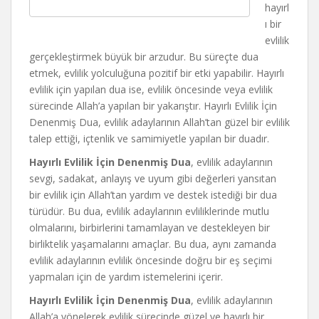
hayırl
ı bir
evlilik
gerçekleştirmek büyük bir arzudur. Bu süreçte dua
etmek, evlilik yolculuğuna pozitif bir etki yapabilir. Hayırlı
evlilik için yapılan dua ise, evlilik öncesinde veya evlilik
sürecinde Allah’a yapılan bir yakarıştır. Hayırlı Evlilik İçin
Denenmiş Dua, evlilik adaylarının Allah’tan güzel bir evlilik
talep ettiği, içtenlik ve samimiyetle yapılan bir duadır.
Hayırlı Evlilik İçin Denenmiş Dua
, evlilik adaylarının
sevgi, sadakat, anlayış ve uyum gibi değerleri yansıtan
bir evlilik için Allah’tan yardım ve destek istediği bir dua
türüdür. Bu dua, evlilik adaylarının evliliklerinde mutlu
olmalarını, birbirlerini tamamlayan ve destekleyen bir
birliktelik yaşamalarını amaçlar. Bu dua, aynı zamanda
evlilik adaylarının evlilik öncesinde doğru bir eş seçimi
yapmaları için de yardım istemelerini içerir.
Hayırlı Evlilik İçin Denenmiş Dua
, evlilik adaylarının
Allah’a yönelerek evlilik sürecinde güzel ve hayırlı bir