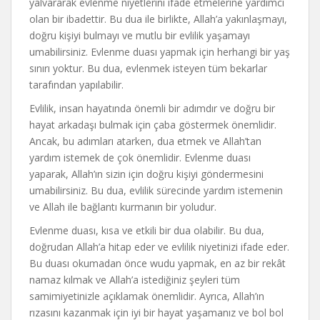
yalvararak evlenme niyetlerini ifade etmelerine yardımcı
olan bir ibadettir. Bu dua ile birlikte, Allah’a yakınlaşmayı,
doğru kişiyi bulmayı ve mutlu bir evlilik yaşamayı
umabilirsiniz. Evlenme duası yapmak için herhangi bir yaş
sınırı yoktur. Bu dua, evlenmek isteyen tüm bekarlar
tarafından yapılabilir.
Evlilik, insan hayatında önemli bir adımdır ve doğru bir
hayat arkadaşı bulmak için çaba göstermek önemlidir.
Ancak, bu adımları atarken, dua etmek ve Allah’tan
yardım istemek de çok önemlidir. Evlenme duası
yaparak, Allah’ın sizin için doğru kişiyi göndermesini
umabilirsiniz. Bu dua, evlilik sürecinde yardım istemenin
ve Allah ile bağlantı kurmanın bir yoludur.
Evlenme duası, kısa ve etkili bir dua olabilir. Bu dua,
doğrudan Allah’a hitap eder ve evlilik niyetinizi ifade eder.
Bu duası okumadan önce wudu yapmak, en az bir rekât
namaz kılmak ve Allah’a istediğiniz şeyleri tüm
samimiyetinizle açıklamak önemlidir. Ayrıca, Allah’ın
rızasını kazanmak için iyi bir hayat yaşamanız ve bol bol