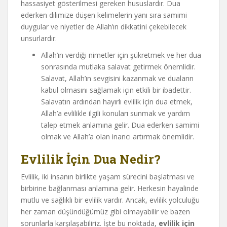
hassasiyet gösterilmesi gereken hususlardır. Dua
ederken dilimize düşen kelimelerin yanı sıra samimi
duygular ve niyetler de Allah’ın dikkatini çekebilecek
unsurlardır.
Allah’ın verdiği nimetler için şükretmek ve her dua
sonrasında mutlaka salavat getirmek önemlidir.
Salavat, Allah’ın sevgisini kazanmak ve duaların
kabul olmasını sağlamak için etkili bir ibadettir.
Salavatın ardından hayırlı evlilik için dua etmek,
Allah’a evlilikle ilgili konuları sunmak ve yardım
talep etmek anlamına gelir. Dua ederken samimi
olmak ve Allah’a olan inancı artırmak önemlidir.
Evlilik İçin Dua Nedir?
Evlilik, iki insanın birlikte yaşam sürecini başlatması ve
birbirine bağlanması anlamına gelir. Herkesin hayalinde
mutlu ve sağlıklı bir evlilik vardır. Ancak, evlilik yolculuğu
her zaman düşündüğümüz gibi olmayabilir ve bazen
sorunlarla karşılaşabiliriz. İşte bu noktada,
evlilik için