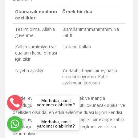
Okunacak duaların
Örnek bir dua
özellikleri
Teslim olma, Allah’a
Bismillahirrahmanirrahim. Ya
güvenme
Latif!
Kalbin samimiyeti ve
La ilahe illallah
duaların kabul olması
için zikir
Niyetin açıklığı
Ya Rabbi, hayırlı bir eş nasib
etmeni istiyorum. Kabir
azabından korusun.
Özetle, evlenme duası niyet edilerek ve inançla
Merhaba, nasıl
yardımcı olabilirim?
okunduğunda güçlü bir araçtır. Çeşitli okunacak dualar ve
özellikleri olsa da, en etkili evlenme duası kişinin kendisi
için en uygun olanıdır. Huzurlu ve sağlıklı bir evliliğe sahip
Merhaba, nasıl
yardımcı olabilirim?
olmak için, evlenme duası özenle seçilmeli ve sıklıkla
okunmalıdır.