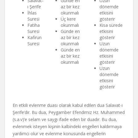
Salavat-
Günde en
Uzun
ı Şerife
az bir kez
dönemde
İhlas
okunmalı
etkisini
Suresi
Üç kere
gösterir
Fatiha
okunmalı
Kısa sürede
Suresi
Günde en
etkisini
Kafirun
az bir kez
gösterir
Suresi
okunmalı
Uzun
Günde en
dönemde
az bir kez
etkisini
okunmalı
gösterir
Uzun
dönemde
etkisini
gösterir
En etkili evlenme duası olarak kabul edilen dua Salavat-ı
Şerife’dir. Bu dua, Peygamber Efendimiz Hz. Muhammed
(s.a.v)’e selam ve saygı ifade eden bir duadır. Bu dua,
evlenmek isteyen kişinin kalbindeki engelleri kaldırmaya
yardımcı olur ve evlenme konusunda engellerin