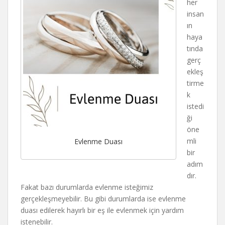
her
insan
ın
haya
tında
gerç
ekleş
tirme
k
istedi
ği
öne
mli
Evlenme Duası
bir
adım
dır.
Fakat bazı durumlarda evlenme isteğimiz
gerçekleşmeyebilir. Bu gibi durumlarda ise evlenme
duası edilerek hayırlı bir eş ile evlenmek için yardım
istenebilir.