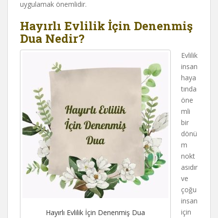
uygulamak önemlidir.
Hayırlı Evlilik İçin Denenmiş
Dua Nedir?
Evlilik
insan
haya
tında
öne
mli
bir
dönü
m
nokt
asıdır
ve
çoğu
insan
için
Hayırlı Evlilik İçin Denenmiş Dua