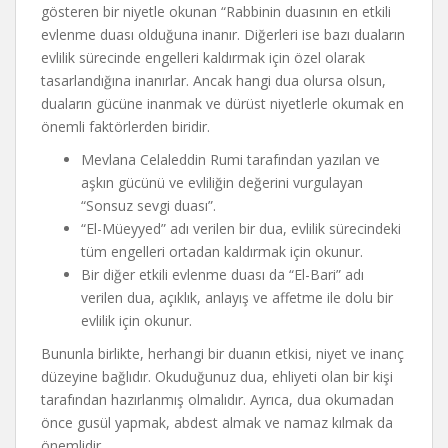
gösteren bir niyetle okunan “Rabbinin duasının en etkili
evlenme duası olduğuna inanır. Diğerleri ise bazı duaların
evlilik sürecinde engelleri kaldırmak için özel olarak
tasarlandığına inanırlar. Ancak hangi dua olursa olsun,
duaların gücüne inanmak ve dürüst niyetlerle okumak en
önemli faktörlerden biridir.
Mevlana Celaleddin Rumi tarafından yazılan ve
aşkın gücünü ve evliliğin değerini vurgulayan
“Sonsuz sevgi duası”.
“El-Müeyyed” adı verilen bir dua, evlilik sürecindeki
tüm engelleri ortadan kaldırmak için okunur.
Bir diğer etkili evlenme duası da “El-Bari” adı
verilen dua, açıklık, anlayış ve affetme ile dolu bir
evlilik için okunur.
Bununla birlikte, herhangi bir duanın etkisi, niyet ve inanç
düzeyine bağlıdır. Okuduğunuz dua, ehliyeti olan bir kişi
tarafından hazırlanmış olmalıdır. Ayrıca, dua okumadan
önce gusül yapmak, abdest almak ve namaz kılmak da
önemlidir.