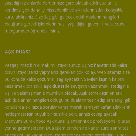
yaşadığınız anlarda dertlerinize çare olacak etkili dualar ile
kendinizi çok daha iyi hissedebilir ve sıkıntılarınızdan kolaylıkla
kurtulabilirsiniz. Size ilaç gibi gelecek etkili duaların hangileri
olduğunu gerekli işlemlerin nasıl yapıldığını güvenilir ve tecrübeli
medyumdan öğrenebilirsiniz.
AŞK DUASI
Vazgeçilmez biri olmak mı istiyorsunuz. Eşiniz hayatınızda kalıcı
olsun istiyorsanız yapmanız gereken çok kolay. Web sitemiz size
bu konuda kalıcı çözümler sağlayacaktır. Sevilen kişinin kalbini
kazanmak için etkili
aşk duası
ile sevgisini kazanmak istediğiniz
kişi ile yakınlaşmanız mümkün olacak. Aşık etmek için en etkili
aşk dualarının hangileri olduğu bu duaların tesir edip etmediği gibi
konularda aklınızda sorular varsa merak etmeyin kafanızdakilerin
netleşmesi için büyük bir titizlikle sorularınızı cevaplayacak
Medyum Burak hoca Aşk duası işlemlerini de profesyonel olarak
yerine getirmektedir. Dua işlemlerinden ne kadar süre sonra tesir
edeceğini, ne kadar süre üzerinizde taşımanız gerektiğini işinde