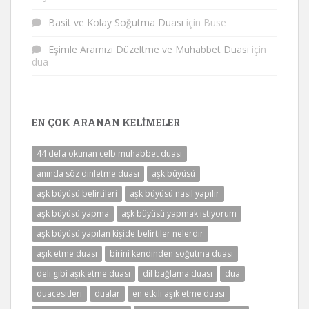
Basit ve Kolay Soğutma Duası
için
Buse
Eşimle Aramızı Düzeltme ve Muhabbet Duası
için
dua
EN ÇOK ARANAN KELIMELER
44 defa okunan celb muhabbet duası
anında söz dinletme duası
aşk büyüsü
aşk büyüsü belirtileri
aşk büyüsü nasıl yapılır
aşk büyüsü yapma
aşk büyüsü yapmak istiyorum
aşk büyüsü yapılan kişide belirtiler nelerdir
aşık etme duası
birini kendinden soğutma duası
deli gibi aşık etme duası
dil bağlama duası
dua
duacesitleri
dualar
en etkili aşık etme duası