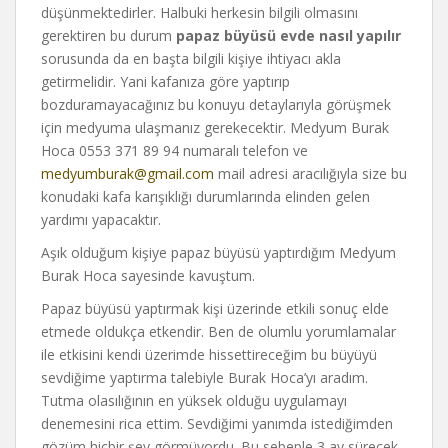
düşünmektedirler. Halbuki herkesin bilgili olmasını
gerektiren bu durum
papaz büyüsü evde nasıl yapılır
sorusunda da en başta bilgili kişiye ihtiyacı akla
getirmelidir. Yani kafanıza göre yaptırıp
bozduramayacağınız bu konuyu detaylarıyla görüşmek
için medyuma ulaşmanız gerekecektir. Medyum Burak
Hoca 0553 371 89 94 numaralı telefon ve
medyumburak@gmail.com
mail adresi aracılığıyla size bu
konudaki kafa karışıklığı durumlarında elinden gelen
yardımı yapacaktır.
Aşık olduğum kişiye papaz büyüsü yaptırdığım Medyum
Burak Hoca sayesinde kavuştum.
Papaz büyüsü yaptırmak kişi üzerinde etkili sonuç elde
etmede oldukça etkendir. Ben de olumlu yorumlamalar
ile etkisini kendi üzerimde hissettireceğim bu büyüyü
sevdiğime yaptırma talebiyle Burak Hoca’yı aradım.
Tutma olasılığının en yüksek olduğu uygulamayı
denemesini rica ettim. Sevdiğimi yanımda istediğimden
gözüm hiçbir şey görmüyordu. Bu sebeple 3 ay sürecek