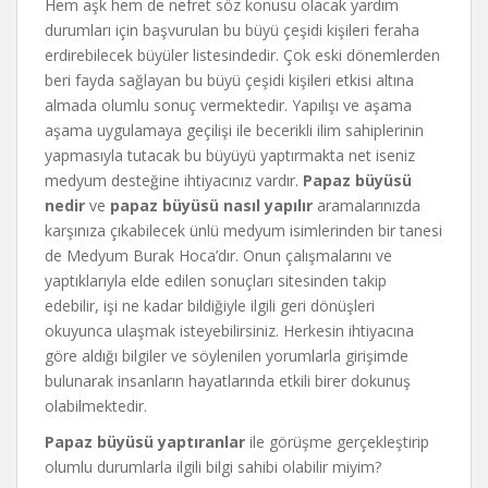
Hem aşk hem de nefret söz konusu olacak yardım
durumları için başvurulan bu büyü çeşidi kişileri feraha
erdirebilecek büyüler listesindedir. Çok eski dönemlerden
beri fayda sağlayan bu büyü çeşidi kişileri etkisi altına
almada olumlu sonuç vermektedir. Yapılışı ve aşama
aşama uygulamaya geçilişi ile becerikli ilim sahiplerinin
yapmasıyla tutacak bu büyüyü yaptırmakta net iseniz
medyum desteğine ihtiyacınız vardır.
Papaz büyüsü
nedir
ve
papaz büyüsü nasıl yapılır
aramalarınızda
karşınıza çıkabilecek ünlü medyum isimlerinden bir tanesi
de Medyum Burak Hoca’dır. Onun çalışmalarını ve
yaptıklarıyla elde edilen sonuçları sitesinden takip
edebilir, işi ne kadar bildiğiyle ilgili geri dönüşleri
okuyunca ulaşmak isteyebilirsiniz. Herkesin ihtiyacına
göre aldığı bilgiler ve söylenilen yorumlarla girişimde
bulunarak insanların hayatlarında etkili birer dokunuş
olabilmektedir.
Papaz büyüsü yaptıranlar
ile görüşme gerçekleştirip
olumlu durumlarla ilgili bilgi sahibi olabilir miyim?