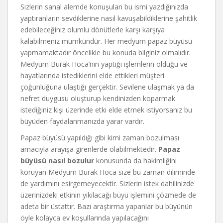
Sizlerin sanal alemde konuşulan bu ismi yazdığınızda
yaptıranların sevdiklerine nasıl kavuşabildiklerine şahitlik
edebileceğiniz olumlu dönütlerle karşı karşıya
kalabilmeniz mümkündür. Her medyum papaz büyüsü
yapmamaktadır öncelikle bu konuda bilginiz olmalıdır.
Medyum Burak Hoca’nın yaptığı işlemlerin olduğu ve
hayatlarında istediklerini elde ettikleri müşteri
çoğunluğuna ulaştığı gerçektir. Sevilene ulaşmak ya da
nefret duygusu oluşturup kendinizden koparmak
istediğiniz kişi üzerinde etki elde etmek istiyorsanız bu
büyüden faydalanmanızda yarar vardır.
Papaz büyüsü yapıldığı gibi kimi zaman bozulması
amacıyla arayışa girenlerde olabilmektedir.
Papaz
büyüsü nasıl bozulur
konusunda da hakimliğini
koruyan Medyum Burak Hoca size bu zaman diliminde
de yardımını esirgemeyecektir. Sizlerin istek dahilinizde
üzerinizdeki etkinin yıkılacağı büyü işlemini çözmede de
adeta bir üstattır. Bazı araştırma yapanlar bu büyünün
öyle kolayca ev koşullarında yapılacağını