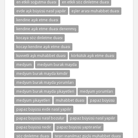
en etkili soğutma duası
en etkili söz dinletme duası
evde aşk büyüsü nasıl yapılır
eşler arası muhabbet duası
kendine aşık etme duası
kendine aşık etme duası denenmiş
kocaya söz dinletme duası
kocayı kendine aşık etme duası
kuvvetli aşk muhabbet duası
körkütük aşık etme duası
medyum
medyum burak mayda
medyum burak mayda kimdir
medyum burak mayda yorumları
medyum burak mayda şikayetleri
medyum yorumları
medyum şikayetleri
muhabbet duası
papaz büyüsü
papaz büyüsü evde nasıl yapılır
papaz büyüsü nasıl bozulur
papaz büyüsü nasıl yapılır
papaz büyüsü nedir
papaz büyüsü yaptıranlar
söz dinletme duası
tesiri inanılmaz güçlü muhabbet duası