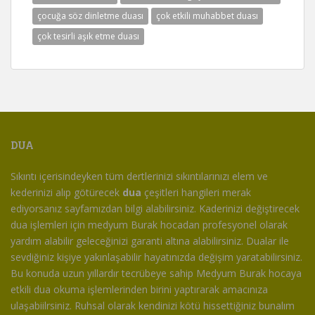
çocuğa söz dinletme duası
çok etkili muhabbet duası
çok tesirli aşık etme duası
DUA
Sıkıntı içerisindeyken tüm dertlerinizi sıkıntılarınızı elem ve
kederinizi alıp götürecek
dua
çeşitleri hangileri merak
ediyorsanız sayfamızdan bilgi alabilirsiniz. Kaderinizi değiştirecek
dua işlemleri için medyum Burak hocadan profesyonel olarak
yardım alabilir geleceğinizi garanti altına alabilirsiniz. Dualar ile
sevdiğiniz kişiye yakınlaşabilir hayatınızda değişim yaratabilirsiniz.
Bu konuda uzun yıllardır tecrübeye sahip Medyum Burak hocaya
etkili dua okuma işlemlerinden birini yaptırarak amacınıza
ulaşabiilrsiniz. Ruhsal olarak kendinizi kötü hissettiğiniz bunalım