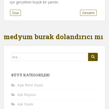
için gerçekten büyük bir şanstır.
Dua
Devamı
medyum burak dolandırıcı mı
Arama
yap:
BÜYÜ KATEGORILERI
Aşık Etme Duası
Aşk Büyüsü
Aşk Duası