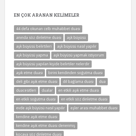
EN ÇOK ARANAN KELIMELER
44 defa okunan celb muhabbet duası
anında söz dinletme duası
aşk büyüsü
aşk büyüsü belirtileri
aşk büyüsü nasıl yapılır
aşk büyüsü yapma
aşk büyüsü yapmak istiyorum
aşk büyüsü yapılan kişide belirtiler nelerdir
aşık etme duası
birini kendinden soğutma duası
deli gibi aşık etme duası
dil bağlama duası
dua
duacesitleri
dualar
en etkili aşık etme duası
en etkili soğutma duası
en etkili söz dinletme duası
evde aşk büyüsü nasıl yapılır
eşler arası muhabbet duası
kendine aşık etme duası
kendine aşık etme duası denenmiş
kocaya söz dinletme duası