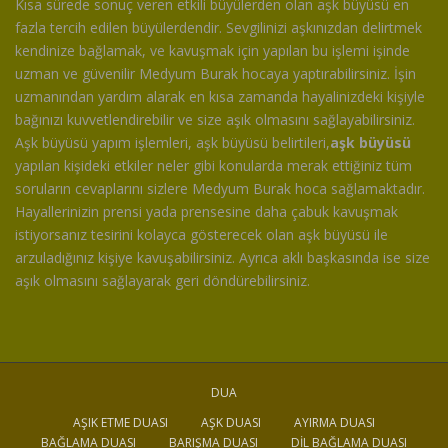
Kısa sürede sonuç veren etkili büyülerden olan aşk büyüsü en
fazla tercih edilen büyülerdendir. Sevgilinizi aşkınızdan delirtmek
kendinize bağlamak, ve kavuşmak için yapılan bu işlemi işinde
uzman ve güvenilir Medyum Burak hocaya yaptırabilirsiniz. İşin
uzmanından yardım alarak en kısa zamanda hayalinizdeki kişiyle
bağınızı kuvvetlendirebilir ve size aşık olmasını sağlayabilirsiniz.
Aşk büyüsü yapım işlemleri, aşk büyüsü belirtileri,
aşk büyüsü
yapılan kişideki etkiler neler gibi konularda merak ettiğiniz tüm
soruların cevaplarını sizlere Medyum Burak hoca sağlamaktadır.
Hayallerinizin prensi yada prensesine daha çabuk kavuşmak
istiyorsanız tesirini kolayca gösterecek olan aşk büyüsü ile
arzuladığınız kişiye kavuşabilirsiniz. Ayrıca aklı başkasında ise size
aşık olmasını sağlayarak geri döndürebilirsiniz.
DUA
AŞIK ETME DUASI
AŞK DUASI
AYIRMA DUASI
BAĞLAMA DUASI
BARIŞMA DUASI
DIL BAĞLAMA DUASI