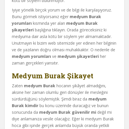
kötü bir söylem bulunmuyor.
Iyiye yönelik birçok yorum ve de bilgi ile karşılaşıyoruz.
Bunu görmek istiyorsanız eğer
medyum Burak
yorumları
kısmında yer alan
medyum Burak
şikayetleri
başlığına tıklayın. Orada göreceksiniz ki
medyuma dair asla kötü bir söylem yer almamaktadır.
Unutmayın ki bizim web sitemizde yer edinen her bilginin
ve de yazılanın doğru olması muhakkaktır. O nedenle de
medyum yorumları
ve
medyum şikayetleri
her
zaman gerçekleri yansıtır.
Medyum Burak Şikayet
Zaten
medyum Burak
hocanın şikâyet almadığını,
aksine her zaman olumlu geri dönüşler ile mesleğini
sürdürdüğünü söylemiştik. Şimdi biraz da
medyum
Burak
kimdir
bu konu üzerinde duracağız ve bunun
sonucunda da
medyum Burak güvenilir mi
değil mi
diye anlamanıza vesile olacağız. Eğer ki medyum Burak
hoca gibi işinde gerçek anlamda büyük oranda yetkili