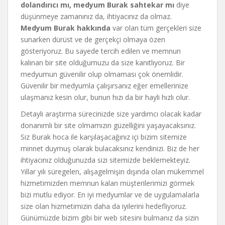
dolandırıcı mı, medyum Burak sahtekar mı
diye
düşünmeye zamanınız da, ihtiyacınız da olmaz.
Medyum Burak hakkında
var olan tüm gerçekleri size
sunarken dürüst ve de gerçekçi olmaya özen
gösteriyoruz. Bu sayede tercih edilen ve memnun
kalınan bir site olduğumuzu da size kanıtlıyoruz. Bir
medyumun güvenilir olup olmaması çok önemlidir.
Güvenilir bir medyumla çalışırsanız eğer emellerinize
ulaşmanız kesin olur, bunun hızı da bir hayli hızlı olur.
Detaylı araştırma sürecinizde size yardımcı olacak kadar
donanımlı bir site olmamızın güzelliğini yaşayacaksınız.
Siz Burak hoca ile karşılaşacağınız içi bizim sitemize
minnet duymuş olarak bulacaksınız kendinizi. Biz de her
ihtiyacınız olduğunuzda sizi sitemizde beklemekteyiz.
Yıllar yılı süregelen, alışagelmişin dışında olan mükemmel
hizmetimizden memnun kalan müşterilerimizi görmek
bizi mutlu ediyor. En iyi medyumlar ve de uygulamalarla
size olan hizmetimizin daha da iyilerini hedefliyoruz.
Günümüzde bizim gibi bir web sitesini bulmanız da sizin