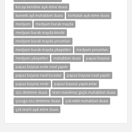
kocayı kendine aşık etme duası
kuvvetli aşk muhabbet duası
körkütük aşık etme duası
medyum
medyum burak mayda
medyum burak mayda kimdir
medyum burak mayda yorumları
medyum burak mayda şikayetleri
medyum yorumları
medyum şikayetleri
muhabbet duası
papaz büyüsü
papaz büyüsü evde nasıl yapılır
papaz büyüsü nasıl bozulur
papaz büyüsü nasıl yapılır
papaz büyüsü nedir
papaz büyüsü yaptıranlar
söz dinletme duası
tesiri inanılmaz güçlü muhabbet duası
çocuğa söz dinletme duası
çok etkili muhabbet duası
çok tesirli aşık etme duası