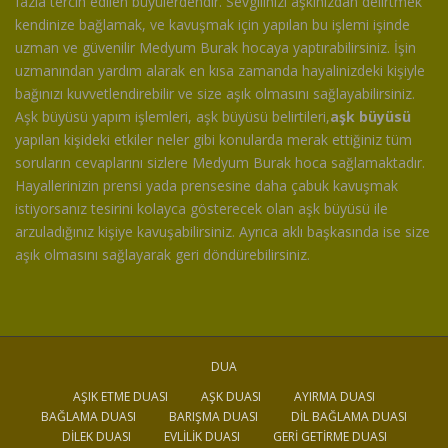
fazla tercih edilen büyülerdendir. Sevgilinizi aşkınızdan delirtmek
kendinize bağlamak, ve kavuşmak için yapılan bu işlemi işinde
uzman ve güvenilir Medyum Burak hocaya yaptırabilirsiniz. İşin
uzmanından yardım alarak en kısa zamanda hayalinizdeki kişiyle
bağınızı kuvvetlendirebilir ve size aşık olmasını sağlayabilirsiniz.
Aşk büyüsü yapım işlemleri, aşk büyüsü belirtileri,
aşk büyüsü
yapılan kişideki etkiler neler gibi konularda merak ettiğiniz tüm
soruların cevaplarını sizlere Medyum Burak hoca sağlamaktadır.
Hayallerinizin prensi yada prensesine daha çabuk kavuşmak
istiyorsanız tesirini kolayca gösterecek olan aşk büyüsü ile
arzuladığınız kişiye kavuşabilirsiniz. Ayrıca aklı başkasında ise size
aşık olmasını sağlayarak geri döndürebilirsiniz.
DUA
AŞIK ETME DUASI
AŞK DUASI
AYIRMA DUASI
BAĞLAMA DUASI
BARIŞMA DUASI
DIL BAĞLAMA DUASI
DILEK DUASI
EVLILIK DUASI
GERI GETIRME DUASI