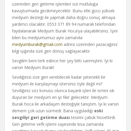
üzerinden geri getirme işlemleri sizi mutluluğa
kavuşturmada gecikmeyecektir. Bunu etki gücü yüksek
medyum desteği ile yapmak daha doğru sonuç almaya
yardımcı olacaktır. 0553 371 89 94 numaralı telefondan
faydalanarak Medyum Burak Hoca’ya ulaşabilirsiniz. İşini
bilen bu medyumumuz aynı zamanda
medyumburak@gmail.com
adresi üzerinden yazacağınız
bilgi ışığında size geri dönüş sağlayacaktır.
Sevgilim beni terk edince her şey bitti sanmıştım. İyi ki
varsın Medyum Burak!
Sevdiğinizi size geri verebilecek kadar yetenekli bir
medyum ile karşılaşmayı istersiniz öyle değil mi?
Sevdiğiniz söz konusu olunca başarılı işleri ile ismini sık
duyuran bir medyum en iyi fikir gelecektir. Medyum
Burak hoca ile arkadaşım desteğiyle tanıştım. İyi ki varsın
demem çok uzun sürmedi. Bana uyguladığı
eski
sevgiliyi geri getirme duası
tesirini çabuk hissettirdi.
Geri getirme vefk işlemi sayesinde kısa zamanda
sevgilime kavuştuğumu söyleyebilirim. Vefk işlemi 40 gün