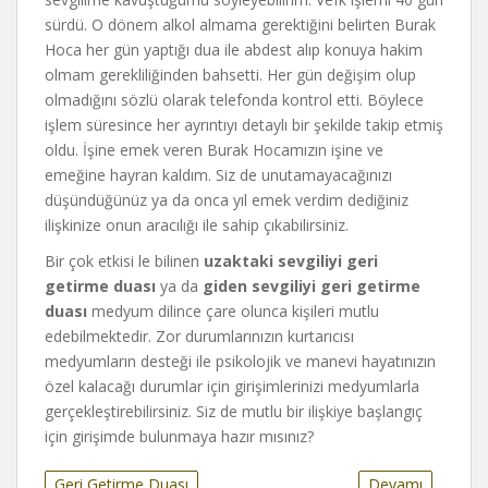
sürdü. O dönem alkol almama gerektiğini belirten Burak
Hoca her gün yaptığı dua ile abdest alıp konuya hakim
olmam gerekliliğinden bahsetti. Her gün değişim olup
olmadığını sözlü olarak telefonda kontrol etti. Böylece
işlem süresince her ayrıntıyı detaylı bir şekilde takip etmiş
oldu. İşine emek veren Burak Hocamızın işine ve
emeğine hayran kaldım. Siz de unutamayacağınızı
düşündüğünüz ya da onca yıl emek verdim dediğiniz
ilişkinize onun aracılığı ile sahip çıkabilirsiniz.
Bir çok etkisi le bilinen
uzaktaki sevgiliyi geri
getirme duası
ya da
giden sevgiliyi geri getirme
duası
medyum dilince çare olunca kişileri mutlu
edebilmektedir. Zor durumlarınızın kurtarıcısı
medyumların desteği ile psikolojik ve manevi hayatınızın
özel kalacağı durumlar için girişimlerinizi medyumlarla
gerçekleştirebilirsiniz. Siz de mutlu bir ilişkiye başlangıç
için girişimde bulunmaya hazır mısınız?
Geri Getirme Duası
Devamı