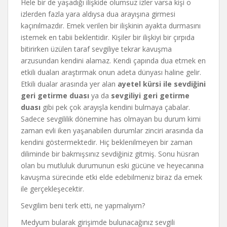
Hele bir de yaşadığı ilişkide olumsuz izler varsa kişi o
izlerden fazla yara aldıysa dua arayışına girmesi
kaçınılmazdır. Emek verilen bir ilişkinin ayakta durmasını
istemek en tabii beklentidir. Kişiler bir ilişkiyi bir çırpıda
bitirirken üzülen taraf sevgiliye tekrar kavuşma
arzusundan kendini alamaz. Kendi çapında dua etmek en
etkili duaları araştırmak onun adeta dünyası haline gelir.
Etkili dualar arasında yer alan
ayetel kürsi ile sevdiğini
geri getirme duası
ya da
sevgiliyi geri getirme
duası
gibi pek çok arayışla kendini bulmaya çabalar.
Sadece sevgililik dönemine has olmayan bu durum kimi
zaman evli iken yaşanabilen durumlar zinciri arasında da
kendini göstermektedir. Hiç beklenilmeyen bir zaman
diliminde bir bakmışsınız sevdiğiniz gitmiş. Sonu hüsran
olan bu mutluluk durumunun eski gücüne ve heyecanına
kavuşma sürecinde etki elde edebilmeniz biraz da emek
ile gerçekleşecektir.
Sevgilim beni terk etti, ne yapmalıyım?
Medyum bularak girişimde bulunacağınız sevgili