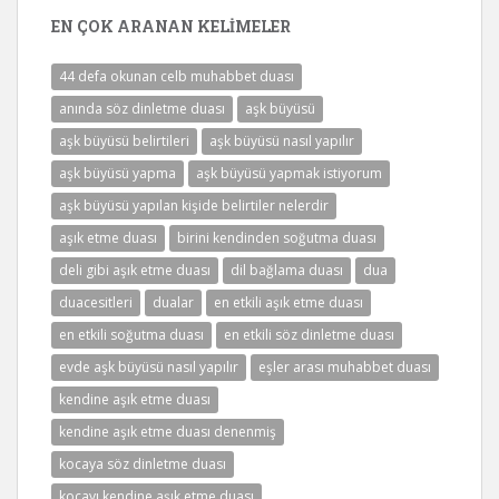
EN ÇOK ARANAN KELIMELER
44 defa okunan celb muhabbet duası
anında söz dinletme duası
aşk büyüsü
aşk büyüsü belirtileri
aşk büyüsü nasıl yapılır
aşk büyüsü yapma
aşk büyüsü yapmak istiyorum
aşk büyüsü yapılan kişide belirtiler nelerdir
aşık etme duası
birini kendinden soğutma duası
deli gibi aşık etme duası
dil bağlama duası
dua
duacesitleri
dualar
en etkili aşık etme duası
en etkili soğutma duası
en etkili söz dinletme duası
evde aşk büyüsü nasıl yapılır
eşler arası muhabbet duası
kendine aşık etme duası
kendine aşık etme duası denenmiş
kocaya söz dinletme duası
kocayı kendine aşık etme duası