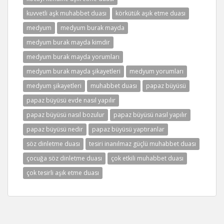
kuvvetli aşk muhabbet duası
körkütük aşık etme duası
medyum
medyum burak mayda
medyum burak mayda kimdir
medyum burak mayda yorumları
medyum burak mayda şikayetleri
medyum yorumları
medyum şikayetleri
muhabbet duası
papaz büyüsü
papaz büyüsü evde nasıl yapılır
papaz büyüsü nasıl bozulur
papaz büyüsü nasıl yapılır
papaz büyüsü nedir
papaz büyüsü yaptıranlar
söz dinletme duası
tesiri inanılmaz güçlü muhabbet duası
çocuğa söz dinletme duası
çok etkili muhabbet duası
çok tesirli aşık etme duası