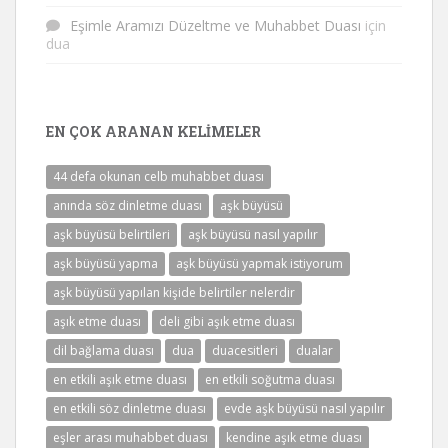
Eşimle Aramızı Düzeltme ve Muhabbet Duası
için
dua
EN ÇOK ARANAN KELIMELER
44 defa okunan celb muhabbet duası
anında söz dinletme duası
aşk büyüsü
aşk büyüsü belirtileri
aşk büyüsü nasıl yapılır
aşk büyüsü yapma
aşk büyüsü yapmak istiyorum
aşk büyüsü yapılan kişide belirtiler nelerdir
aşık etme duası
deli gibi aşık etme duası
dil bağlama duası
dua
duacesitleri
dualar
en etkili aşık etme duası
en etkili soğutma duası
en etkili söz dinletme duası
evde aşk büyüsü nasıl yapılır
eşler arası muhabbet duası
kendine aşık etme duası