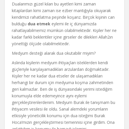
Dualarımızı güzel kılan bu ayetleri kimi zaman
kitaplardan kimi zaman ise ezber mantığıyla okuyarak
kendimizi rahatlatma peşinde koşarız. Birçok kişinin can
bulduğu
dua etmek
eylemi ile iç dünyamızda
rahatlayabilmemiz mümkün olabilmektedir. Kişiler her ne
kadar farklı beklentiler içine girseler de dilekleri Allah2ın
yönettiği ölçüde olabilmektedir.
Medyum desteği alarak dua okutabilir miyim?
Aslında kişilerin medyum ihtiyaçları isteklerden kendi
güçleriyle karşılayamadıkları arzulardan doğmaktadır.
Kişiler her ne kadar dua etseler de ulaşamadıkları
herhangi bir durum için medyuma koşma zahmetinden
geri kalmazlar. Ben de iş dünyasındaki yerimi istediğim
konumuyla elde edemeyince aynı eylemi
gerçekleştirenlerdenim. Medyum Burak ile tanışmam bu
ihtiyacım vesilesi ile oldu. Sanal alemdeki yorumların
etkisiyle yöneticilik konumu için dua isteğimi Burak
Hoca’mızın gerçekleştirmesi temennisi içine girdim. Ona
anlattığım iş konumu ile hamaylı işlemini