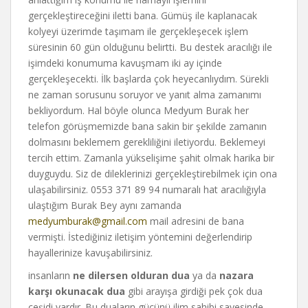
gerçekleştireceğini iletti bana. Gümüş ile kaplanacak
kolyeyi üzerimde taşımam ile gerçekleşecek işlem
süresinin 60 gün olduğunu belirtti. Bu destek aracılığı ile
işimdeki konumuma kavuşmam iki ay içinde
gerçekleşecekti. İlk başlarda çok heyecanlıydım. Sürekli
ne zaman sorusunu soruyor ve yanıt alma zamanımı
bekliyordum. Hal böyle olunca Medyum Burak her
telefon görüşmemizde bana sakin bir şekilde zamanın
dolmasını beklemem gerekliliğini iletiyordu. Beklemeyi
tercih ettim. Zamanla yükselişime şahit olmak harika bir
duyguydu. Siz de dileklerinizi gerçekleştirebilmek için ona
ulaşabilirsiniz. 0553 371 89 94 numaralı hat aracılığıyla
ulaştığım Burak Bey aynı zamanda
medyumburak@gmail.com
mail adresini de bana
vermişti. İstediğiniz iletişim yöntemini değerlendirip
hayallerinize kavuşabilirsiniz.
insanların
ne dilersen olduran dua
ya da
nazara
karşı okunacak dua
gibi arayışa girdiği pek çok dua
çeşidi vardır. Bu duaların gücünü ilim sahibi sayesinde