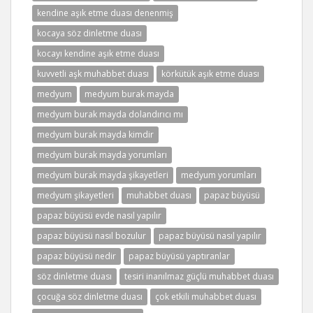
kendine aşık etme duası denenmiş
kocaya söz dinletme duası
kocayı kendine aşık etme duası
kuvvetli aşk muhabbet duası
körkütük aşık etme duası
medyum
medyum burak mayda
medyum burak mayda dolandırıcı mı
medyum burak mayda kimdir
medyum burak mayda yorumları
medyum burak mayda şikayetleri
medyum yorumları
medyum şikayetleri
muhabbet duası
papaz büyüsü
papaz büyüsü evde nasıl yapılır
papaz büyüsü nasıl bozulur
papaz büyüsü nasıl yapılır
papaz büyüsü nedir
papaz büyüsü yaptıranlar
söz dinletme duası
tesiri inanılmaz güçlü muhabbet duası
çocuğa söz dinletme duası
çok etkili muhabbet duası