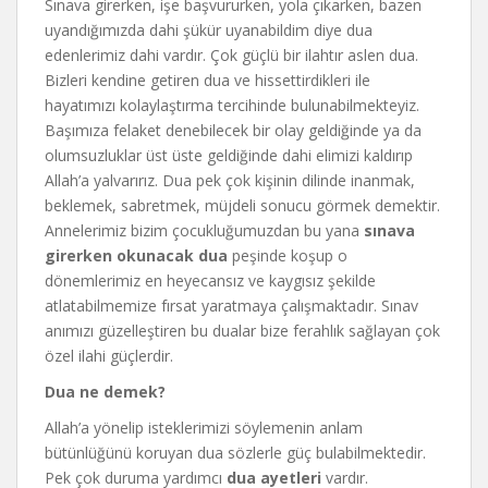
Sınava girerken, işe başvururken, yola çıkarken, bazen
uyandığımızda dahi şükür uyanabildim diye dua
edenlerimiz dahi vardır. Çok güçlü bir ilahtır aslen dua.
Bizleri kendine getiren dua ve hissettirdikleri ile
hayatımızı kolaylaştırma tercihinde bulunabilmekteyiz.
Başımıza felaket denebilecek bir olay geldiğinde ya da
olumsuzluklar üst üste geldiğinde dahi elimizi kaldırıp
Allah’a yalvarırız. Dua pek çok kişinin dilinde inanmak,
beklemek, sabretmek, müjdeli sonucu görmek demektir.
Annelerimiz bizim çocukluğumuzdan bu yana
sınava
girerken okunacak dua
peşinde koşup o
dönemlerimiz en heyecansız ve kaygısız şekilde
atlatabilmemize fırsat yaratmaya çalışmaktadır. Sınav
anımızı güzelleştiren bu dualar bize ferahlık sağlayan çok
özel ilahi güçlerdir.
Dua ne demek?
Allah’a yönelip isteklerimizi söylemenin anlam
bütünlüğünü koruyan dua sözlerle güç bulabilmektedir.
Pek çok duruma yardımcı
dua ayetleri
vardır.