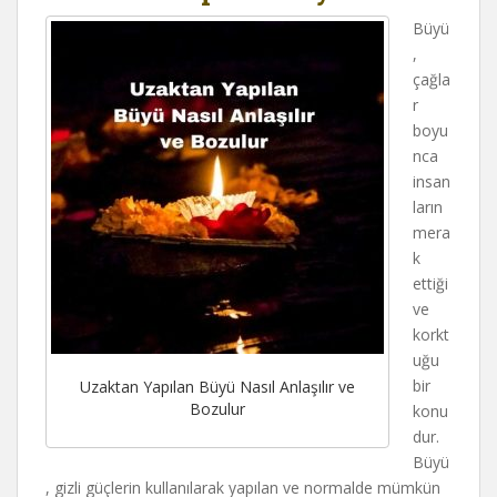
Büyü
,
çağla
r
boyu
nca
insan
ların
mera
k
ettiği
ve
korkt
uğu
bir
Uzaktan Yapılan Büyü Nasıl Anlaşılır ve
Bozulur
konu
dur.
Büyü
, gizli güçlerin kullanılarak yapılan ve normalde mümkün