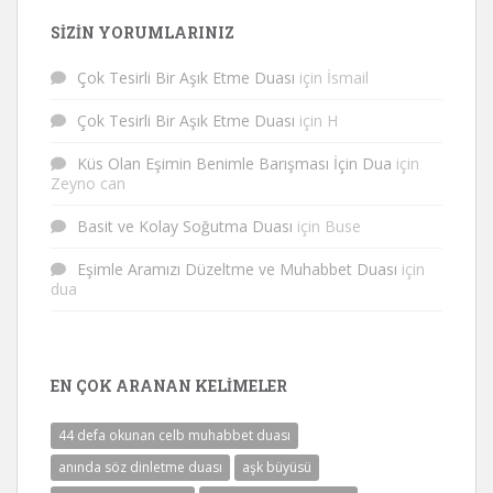
SIZIN YORUMLARINIZ
Çok Tesirli Bir Aşık Etme Duası
için
İsmail
Çok Tesirli Bir Aşık Etme Duası
için
H
Küs Olan Eşimin Benimle Barışması İçin Dua
için
Zeyno can
Basit ve Kolay Soğutma Duası
için
Buse
Eşimle Aramızı Düzeltme ve Muhabbet Duası
için
dua
EN ÇOK ARANAN KELIMELER
44 defa okunan celb muhabbet duası
anında söz dinletme duası
aşk büyüsü