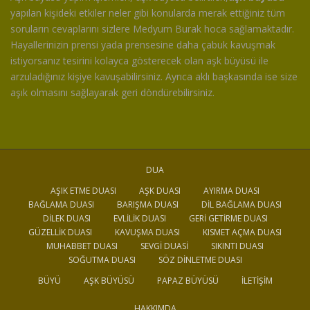
yapılan kişideki etkiler neler gibi konularda merak ettiğiniz tüm
soruların cevaplarını sizlere Medyum Burak hoca sağlamaktadır.
Hayallerinizin prensi yada prensesine daha çabuk kavuşmak
istiyorsanız tesirini kolayca gösterecek olan aşk büyüsü ile
arzuladığınız kişiye kavuşabilirsiniz. Ayrıca aklı başkasında ise size
aşık olmasını sağlayarak geri döndürebilirsiniz.
DUA
AŞIK ETME DUASI
AŞK DUASI
AYIRMA DUASI
BAĞLAMA DUASI
BARIŞMA DUASI
DIL BAĞLAMA DUASI
DILEK DUASI
EVLILIK DUASI
GERI GETIRME DUASI
GÜZELLIK DUASI
KAVUŞMA DUASI
KISMET AÇMA DUASI
MUHABBET DUASI
SEVGI DUASI
SIKINTI DUASI
SOĞUTMA DUASI
SÖZ DINLETME DUASI
BÜYÜ
AŞK BÜYÜSÜ
PAPAZ BÜYÜSÜ
İLETIŞIM
HAKKIMDA