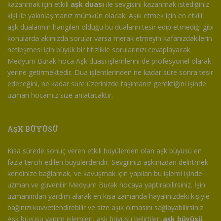
kazanmak için etkili
aşk duası
ile sevgisini kazanmak istediğiniz
kişi ile yakınlaşmanız mümkün olacak. Aşık etmek için en etkili
aşk dualarının hangileri olduğu bu duaların tesir edip etmediği gibi
konularda aklınızda sorular varsa merak etmeyin kafanızdakilerin
netleşmesi için büyük bir titizlikle sorularınızı cevaplayacak
Medyum Burak hoca Aşk duası işlemlerini de profesyonel olarak
yerine getirmektedir. Dua işlemlerinden ne kadar süre sonra tesir
edeceğini, ne kadar süre üzerinizde taşımanız gerektiğini işinde
uzman hocamız size anlatacaktır.
AŞK BÜYÜSÜ
Kısa sürede sonuç veren etkili büyülerden olan aşk büyüsü en
fazla tercih edilen büyülerdendir. Sevgilinizi aşkınızdan delirtmek
kendinize bağlamak, ve kavuşmak için yapılan bu işlemi işinde
uzman ve güvenilir Medyum Burak hocaya yaptırabilirsiniz. İşin
uzmanından yardım alarak en kısa zamanda hayalinizdeki kişiyle
bağınızı kuvvetlendirebilir ve size aşık olmasını sağlayabilirsiniz.
Aşk büyüsü yapım işlemleri, aşk büyüsü belirtileri,
aşk büyüsü