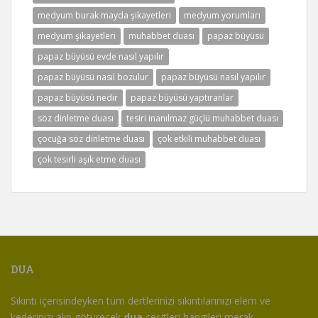
medyum burak mayda şikayetleri
medyum yorumları
medyum şikayetleri
muhabbet duası
papaz büyüsü
papaz büyüsü evde nasıl yapılır
papaz büyüsü nasıl bozulur
papaz büyüsü nasıl yapılır
papaz büyüsü nedir
papaz büyüsü yaptıranlar
söz dinletme duası
tesiri inanılmaz güçlü muhabbet duası
çocuğa söz dinletme duası
çok etkili muhabbet duası
çok tesirli aşık etme duası
DUA
Sıkıntı içerisindeyken tüm dertlerinizi sıkıntılarınızı elem ve
kederinizi alıp götürecek
dua
çeşitleri hangileri merak