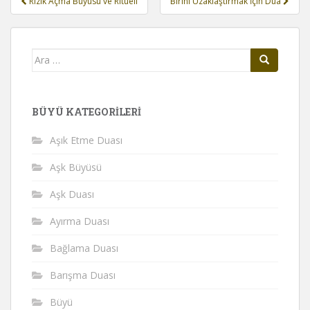
Rızık Açma Büyüsü ve Ritüeli
Birini Uzaklaştırmak İçin Dua
gezinmesi
Arama
yap:
BÜYÜ KATEGORILERI
Aşık Etme Duası
Aşk Büyüsü
Aşk Duası
Ayırma Duası
Bağlama Duası
Barışma Duası
Büyü