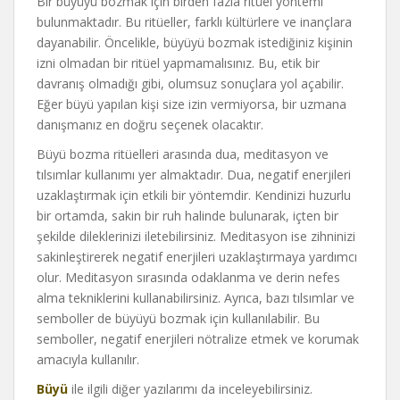
Bir büyüyü bozmak için birden fazla ritüel yöntemi
bulunmaktadır. Bu ritüeller, farklı kültürlere ve inançlara
dayanabilir. Öncelikle, büyüyü bozmak istediğiniz kişinin
izni olmadan bir ritüel yapmamalısınız. Bu, etik bir
davranış olmadığı gibi, olumsuz sonuçlara yol açabilir.
Eğer büyü yapılan kişi size izin vermiyorsa, bir uzmana
danışmanız en doğru seçenek olacaktır.
Büyü bozma ritüelleri arasında dua, meditasyon ve
tılsımlar kullanımı yer almaktadır. Dua, negatif enerjileri
uzaklaştırmak için etkili bir yöntemdir. Kendinizi huzurlu
bir ortamda, sakin bir ruh halinde bulunarak, içten bir
şekilde dileklerinizi iletebilirsiniz. Meditasyon ise zihninizi
sakinleştirerek negatif enerjileri uzaklaştırmaya yardımcı
olur. Meditasyon sırasında odaklanma ve derin nefes
alma tekniklerini kullanabilirsiniz. Ayrıca, bazı tılsımlar ve
semboller de büyüyü bozmak için kullanılabilir. Bu
semboller, negatif enerjileri nötralize etmek ve korumak
amacıyla kullanılır.
Büyü
ile ilgili diğer yazılarımı da inceleyebilirsiniz.