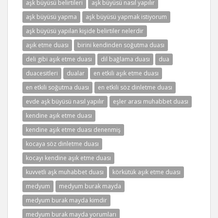
aşk büyüsü belirtileri
aşk büyüsü nasıl yapılır
aşk büyüsü yapma
aşk büyüsü yapmak istiyorum
aşk büyüsü yapılan kişide belirtiler nelerdir
aşık etme duası
birini kendinden soğutma duası
deli gibi aşık etme duası
dil bağlama duası
dua
duacesitleri
dualar
en etkili aşık etme duası
en etkili soğutma duası
en etkili söz dinletme duası
evde aşk büyüsü nasıl yapılır
eşler arası muhabbet duası
kendine aşık etme duası
kendine aşık etme duası denenmiş
kocaya söz dinletme duası
kocayı kendine aşık etme duası
kuvvetli aşk muhabbet duası
körkütük aşık etme duası
medyum
medyum burak mayda
medyum burak mayda kimdir
medyum burak mayda yorumları