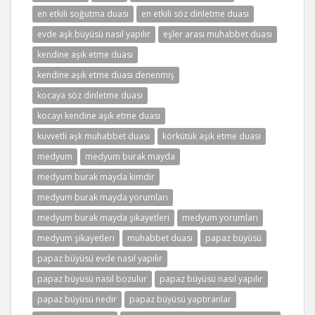
en etkili soğutma duası
en etkili söz dinletme duası
evde aşk büyüsü nasıl yapılır
eşler arası muhabbet duası
kendine aşık etme duası
kendine aşık etme duası denenmiş
kocaya söz dinletme duası
kocayı kendine aşık etme duası
kuvvetli aşk muhabbet duası
körkütük aşık etme duası
medyum
medyum burak mayda
medyum burak mayda kimdir
medyum burak mayda yorumları
medyum burak mayda şikayetleri
medyum yorumları
medyum şikayetleri
muhabbet duası
papaz büyüsü
papaz büyüsü evde nasıl yapılır
papaz büyüsü nasıl bozulur
papaz büyüsü nasıl yapılır
papaz büyüsü nedir
papaz büyüsü yaptıranlar