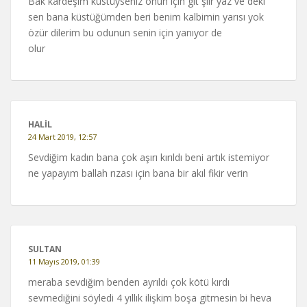
Bak kardeşim küstüyseniz onun için git şiir yaz ve deki
sen bana küstüğümden beri benim kalbimin yarısı yok
özür dilerim bu odunun senin için yanıyor de
olur
HALIL
24 Mart 2019, 12:57
Sevdiğim kadın bana çok aşırı kırıldı beni artık istemiyor
ne yapayım ballah rızası için bana bir akıl fikir verin
SULTAN
11 Mayıs 2019, 01:39
meraba sevdiğim benden ayrıldı çok kötü kırdı
sevmediğini söyledi 4 yıllık ilişkim boşa gitmesin bi heva