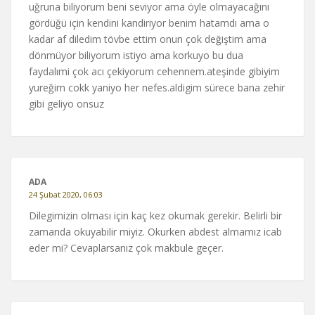
uğruna biliyorum beni seviyor ama öyle olmayacağını
gördüğü için kendini kandiriyor benim hatamdı ama o
kadar af diledim tövbe ettim onun çok değiştim ama
dönmüyor biliyorum istiyo ama korkuyo bu dua
faydalımi çok acı çekiyorum cehennem.ateşinde gibiyim
yureğim cokk yaniyo her nefes.aldigim sürece bana zehir
gibi geliyo onsuz
ADA
24 Şubat 2020, 06:03
Dilegimizin olması için kaç kez okumak gerekir. Belirli bir
zamanda okuyabilir miyiz. Okurken abdest almamız icab
eder mi? Cevaplarsanız çok makbule geçer.