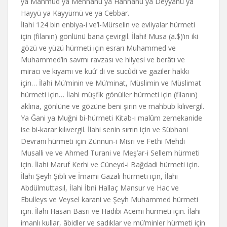
ya Mahmud ya Mennanu ya Hannanü ya Deyyanü ya
Hayyü ya Kayyümü ve ya Cebbar.
İlahi 124 bin enbiya-i ve’l-Mürselin ve evliyalar hürmeti
için (filanın) gönlünü bana çevirgil. İlahi! Musa (a.$)’ın iki
gözü ve yüzü hürmeti için esrarı Muhammed ve
Muhammed’in savmı ravzası ve hilyesi ve berâtı ve
miracı ve kıyamı ve kuû’ di ve sucûdi ve gaziler hakkı
için… İlahi Mü’minin ve Mü’minat, Müslimin ve Müslimat
hürmeti için… İlahi müşfik gönüller hürmeti için (filanın)
aklına, gönlüne ve gözüne beni şirin ve mahbub kılıvergil.
Ya Ğani ya Muğni bi-hürmeti Kitab-ı malûm zemekanide
ise bi-karar kılıvergil. İlahi senin sırrın için ve Sübhani
Devranı hürmeti için Zünnun-i Misri ve Fethi Mehdi
Musalli ve ve Ahmed Turani ve Meş’ar-i Sellem hürmeti
için. İlahi Maruf Kerhi ve Cüneyd-i Bağdadi hürmeti için.
İlahi Şeyh Şibli ve İmamı Gazali hürmeti için, İlahi
Abdülmuttasıl, İlahi İbni Hallaç Mansur ve Hac ve
Ebulleys ve Veysel karani ve Şeyh Muhammed hürmeti
için. İlahi Hasan Basri ve Hadibi Acemi hürmeti için. İlahi
imanlı kullar, âbidler ve sadıklar ve mü’minler hürmeti için