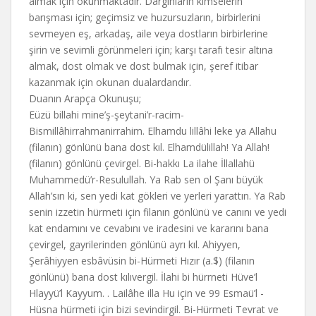
almak için okunmaktadır. Dargınların kimselerin
barışması için; geçimsiz ve huzursuzların, birbirlerini
sevmeyen eş, arkadaş, aile veya dostların birbirlerine
şirin ve sevimli görünmeleri için; karşı tarafı tesir altına
almak, dost olmak ve dost bulmak için, şeref itibar
kazanmak için okunan dualardandır.
Duanın Arapça Okunuşu;
Eüzü billahi mine’ş-şeytani’r-racim-
Bismillâhirrahmanirrahim. Elhamdu lillâhi leke ya Allahu
(filanın) gönlünü bana dost kıl. Elhamdülillah! Ya Allah!
(filanın) gönlünü çevirgel. Bi-hakkı La ilahe İllallahü
Muhammedü’r-Resulullah. Ya Rab sen ol Şanı büyük
Allah’sın ki, sen yedi kat gökleri ve yerleri yarattın. Ya Rab
senin izzetin hürmeti için filanın gönlünü ve canını ve yedi
kat endamını ve cevabını ve iradesini ve kararını bana
çevirgel, gayrilerinden gönlünü ayrı kıl. Ahiyyen,
Şerâhiyyen esbâvüsin bi-Hürmeti Hızır (a.$) (filanın
gönlünü) bana dost kılıvergil. İlahi bi hürrneti Hüve’l
Hlayyü’l Kayyum. . Lailâhe illa Hu için ve 99 Esmaü’l -
Hüsna hürmeti için bizi sevindirgil. Bi-Hürmeti Tevrat ve