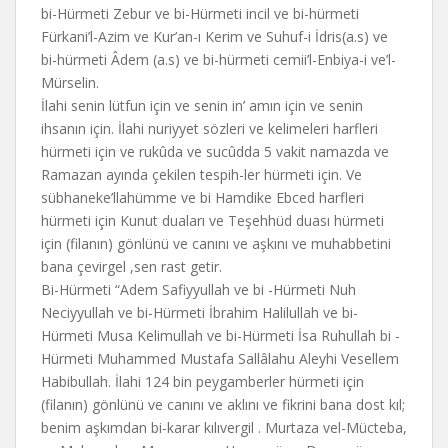
bi-Hürmeti Zebur ve bi-Hürmeti incil ve bi-hürmeti
Fürkani’l-Azim ve Kur’an-ı Kerim ve Suhuf-i İdris(a.s) ve
bi-hürmeti Âdem (a.s) ve bi-hürmeti cemii’l-Enbiya-i ve’l-
Mürselin.
İlahi senin lütfun için ve senin in’ amın için ve senin
ihsanın için. İlahi nuriyyet sözleri ve kelimeleri harfleri
hürmeti için ve rukûda ve sucûdda 5 vakit namazda ve
Ramazan ayında çekilen tespih-ler hürmeti için. Ve
sübhaneke’llahümme ve bi Hamdike Ebced harfleri
hürmeti için Kunut duaları ve Teşehhüd duası hürmeti
için (filanın) gönlünü ve canını ve aşkını ve muhabbetini
bana çevirgel ,sen rast getir.
Bi-Hürmeti “Adem Safiyyullah ve bi -Hürmeti Nuh
Neciyyullah ve bi-Hürmeti İbrahim Halilullah ve bi-
Hürmeti Musa Kelimullah ve bi-Hürmeti İsa Ruhullah bi -
Hürmeti Muhammed Mustafa Sallâlahu Aleyhi Vesellem
Habibullah. İlahi 124 bin peygamberler hürmeti için
(filanın) gönlünü ve canını ve aklını ve fikrini bana dost kıl;
benim aşkımdan bi-karar kılıvergil . Murtaza vel-Mücteba,