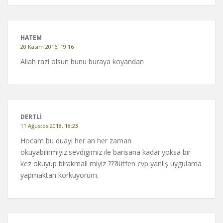
HATEM
20 Kasım 2016, 19:16
Allah razi olsun bunu buraya koyandan
DERTLI
11 Ağustos 2018, 18:23
Hocam bu duayi her an her zaman
okuyabilirmiyiz.sevdigimiz ile barisana kadar.yoksa bir
kez okuyup birakmali miyiz ???lütfen cvp yanlış uygulama
yapmaktan korkuyorum.