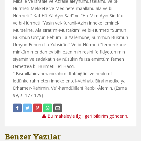
Mikaile ve israfile ve Azraile aleyhümüsselamü ve bi-
Hürmeti Mekkete ve Medinete maallahü ala ve bi-
Hürmeti ” Kâf Hâ Yâ Ayın Sâd” ve “Ha Mim Ayın Sin Kaf
ve bi-Hürmeti “Yasin vel-Kuranil-Azim inneke leminel-
Mürseline, Ala sırati’m-Müstakim” ve bi-Hürmeti “Sümün
Bükmün Umyun Fehüm La Ya’lemûne; Summün Bükmün
Umyün Fehüm La Yubsirûn.” Ve bi-Hürmeti “femen kane
minküm meridan ev bihi ezen min resihi fe fidyetün min
siyamin ve sadakatin ev nüsükin fe iza emintüm femen
temettea bi-Hürmeti ile’l-Hacci.
” Bisraillahirrahmanirrahim. Rabbiğfirli ve hebli mil-
ledünke rahmeten inneke ente’l-Vehhab. Birahmetike ya
Erhame’r-Rahimin. Ve’l-hamdülillahi Rabbil-Âlemin. (Esma
99, s. 177-179)
Bu makaleyle ilgili geri bildirim gönderin.
Benzer Yazılar