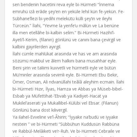
sen bendenin hacetini reva eyle bi-Hürmeti “İnnema
emruhü izâ erâde şey’en en yeküle lehıl kün fe-yekün. Fe-
Sübhane’llezi bi-yedihi melekütü külli şey’in ve ileyhi
Türceün.” İlahi, “Yevme la yenfe’u mâlün ve La benüne
illa men etellâhe bi-kalbin selim.” Bi-Hürmeti Hazihi’l-
Ayeti’l-Kerim, (filanın) gönlünü ve canını bana çevirgil ve
kalbini gayrilerden ayırgil.
İlahi cümle mahlükat arasında ve has ve am arasında
sözümü makbul ve âlem halkını bana musahhar eyle.
Beni şirin ve taliimi kuvvetli ve hürmetli eyle ve bütün
Mü’minler arasında sevimli eyle. Bi-Hürmeti Ebu Bekir,
Ömer, Osman, Ali rıdvanüllahi teâlâ aleyhim ecmain. İlahi
bi-Hürmeti Hızır, İlyas, Hamza ve Abbas ya Müseb-bibel-
Esbab ya Müfettihat-’Ebvab ya Kadiyet-Hacat ya
Mukilel’aserati ya Mukallibel-Külübi vel Ebsar. (Filanun)
Gönlünü bana dost kılıvergil.
Ya ilahel-Evveline ve’l-Âhirin; “İyyake na’budü ve iyyake
nestein ” ve bi-Hürmeti “Sübbühun Kuddusün Rabbüna
ve Rabbül-Melâiketi ve’r-Ruh. Ve bi-Hürmeti Cebraile ve