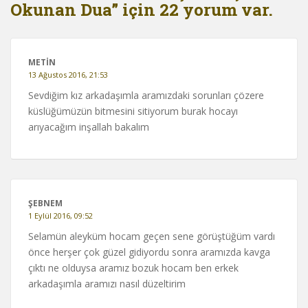
Okunan Dua” için 22 yorum var.
METIN
13 Ağustos 2016, 21:53
Sevdiğim kız arkadaşımla aramızdaki sorunları çözere
küslüğümüzün bitmesini sitiyorum burak hocayı
arıyacağım inşallah bakalım
ŞEBNEM
1 Eylül 2016, 09:52
Selamün aleyküm hocam geçen sene görüştüğüm vardı
önce herşer çok güzel gidiyordu sonra aramızda kavga
çıktı ne olduysa aramız bozuk hocam ben erkek
arkadaşımla aramızı nasıl düzeltirim