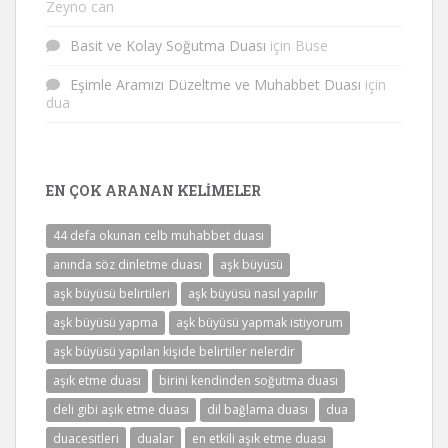
Zeyno can
Basit ve Kolay Soğutma Duası
için
Buse
Eşimle Aramızı Düzeltme ve Muhabbet Duası
için
dua
EN ÇOK ARANAN KELIMELER
44 defa okunan celb muhabbet duası
anında söz dinletme duası
aşk büyüsü
aşk büyüsü belirtileri
aşk büyüsü nasıl yapılır
aşk büyüsü yapma
aşk büyüsü yapmak istiyorum
aşk büyüsü yapılan kişide belirtiler nelerdir
aşık etme duası
birini kendinden soğutma duası
deli gibi aşık etme duası
dil bağlama duası
dua
duacesitleri
dualar
en etkili aşık etme duası