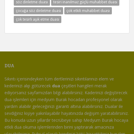
söz dinletme duası
tesiri inanılmaz güçlü muhabbet duası
çocuğa söz dinletme duası
çok etkili muhabbet duası
çok tesirli aşık etme duası
DUA
Sıkıntı içerisindeyken tüm dertlerinizi sıkıntılarınızı elem ve
kederinizi alıp götürecek
dua
çeşitleri hangileri merak
ediyorsanız sayfamızdan bilgi alabilirsiniz. Kaderinizi değiştirecek
dua işlemleri için medyum Burak hocadan profesyonel olarak
yardım alabilir geleceğinizi garanti altına alabilirsiniz. Dualar ile
sevdiğiniz kişiye yakınlaşabilir hayatınızda değişim yaratabilirsiniz.
Bu konuda uzun yıllardır tecrübeye sahip Medyum Burak hocaya
etkili dua okuma işlemlerinden birini yaptırarak amacınıza
ulaşabiilrsiniz. Ruhsal olarak kendinizi kötü hissettiğiniz bunalım