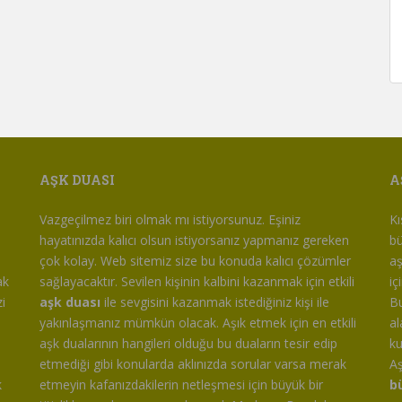
AŞK DUASI
A
m
Vazgeçilmez biri olmak mı istiyorsunuz. Eşiniz
Kı
hayatınızda kalıcı olsun istiyorsanız yapmanız gereken
bü
çok kolay. Web sitemiz size bu konuda kalıcı çözümler
aş
ak
sağlayacaktır. Sevilen kişinin kalbini kazanmak için etkili
iç
i
aşk duası
ile sevgisini kazanmak istediğiniz kişi ile
Bu
yakınlaşmanız mümkün olacak. Aşık etmek için en etkili
al
aşk dualarının hangileri olduğu bu duaların tesir edip
ku
etmediği gibi konularda aklınızda sorular varsa merak
Aş
k
etmeyin kafanızdakilerin netleşmesi için büyük bir
b