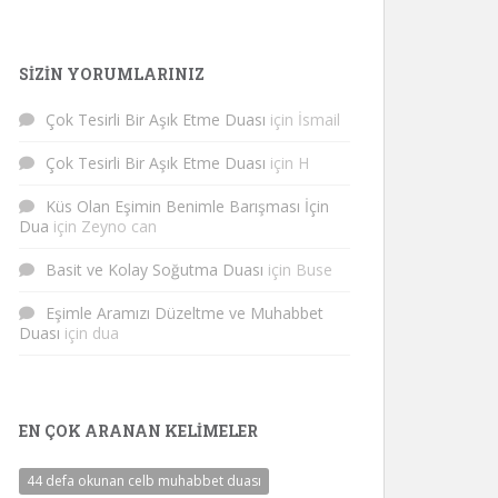
SIZIN YORUMLARINIZ
Çok Tesirli Bir Aşık Etme Duası
için
İsmail
Çok Tesirli Bir Aşık Etme Duası
için
H
Küs Olan Eşimin Benimle Barışması İçin
Dua
için
Zeyno can
Basit ve Kolay Soğutma Duası
için
Buse
Eşimle Aramızı Düzeltme ve Muhabbet
Duası
için
dua
EN ÇOK ARANAN KELIMELER
44 defa okunan celb muhabbet duası