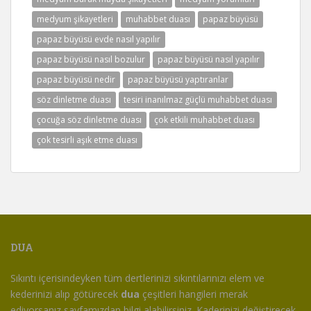
medyum şikayetleri
muhabbet duası
papaz büyüsü
papaz büyüsü evde nasıl yapılır
papaz büyüsü nasıl bozulur
papaz büyüsü nasıl yapılır
papaz büyüsü nedir
papaz büyüsü yaptıranlar
söz dinletme duası
tesiri inanılmaz güçlü muhabbet duası
çocuğa söz dinletme duası
çok etkili muhabbet duası
çok tesirli aşık etme duası
DUA
Sıkıntı içerisindeyken tüm dertlerinizi sıkıntılarınızı elem ve
kederinizi alıp götürecek
dua
çeşitleri hangileri merak
ediyorsanız sayfamızdan bilgi alabilirsiniz. Kaderinizi değiştirecek