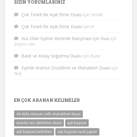
SIZIN YORUMLARINIZ
Çok Tesirli Bir Aşık Etme Duası
için
İsmail
Çok Tesirli Bir Aşık Etme Duası
için
H
Küs Olan Eşimin Benimle Barışması İçin Dua
için
Zeyno can
Basit ve Kolay Soğutma Duası
için
Buse
Eşimle Aramızı Düzeltme ve Muhabbet Duası
için
dua
EN ÇOK ARANAN KELIMELER
44 defa okunan celb muhabbet duası
anında söz dinletme duası
aşk büyüsü
aşk büyüsü belirtileri
aşk büyüsü nasıl yapılır