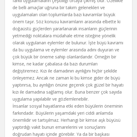
farklı uygulamaların çeşitliliği ortaya çıkmış olur. Özellikle
de belli amaçlar uğruna bir takım gelenekleri ve
uygulamaları olan toplumlarda bazı kavramlar büyük
önem taşır. Söz konusu kavramların arasında elbette ki
doğaüstü güçlerden yararlanarak insanların güçlerinin
yetmediği noktalara müdahale etme isteğine yönelik
olarak uygulanan eylemler de bulunur. İşte büyü kavramı
da bu uygulama ve eylemler arasında adını duyuran ve
çok büyük bir öneme sahip olanlardandır. Örneğin bir
kimse, ne kadar çabalasa da bazı durumları
değiştiremez. Kızı ile damadının ayrılığını hiçbir şekilde
önleyemez. Ancak ne zaman ki bu kimse gider de büyü
yaptırırsa, bu ayrılığın önüne geçerek çok güzel bir hayatı
kızı ile damadına sağlamış olur. Buna benzer çok sayıda
uygulama yapılabilir ve gözlemlenebilir.
İnsanlar sosyal hayatlarına etki eden büyülerin öneminin
farkındadır. Büyülerin yaşamdaki yeri ciddi anlamda
önemlidir ve tartışılmaz. Herhangi bir kimse aşk büyüsü
yaptırdığı vakit bunun emarelerini ve sonuçlarını
doğrudan hayatı içinde görebilir. Ya da bir başkası