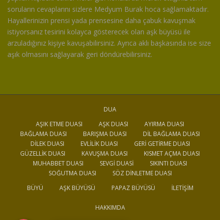
soruların cevaplarını sizlere Medyum Burak hoca sağlamaktadır.
Hayallerinizin prensi yada prensesine daha çabuk kavuşmak
istiyorsanız tesirini kolayca gösterecek olan aşk büyüsü ile
arzuladığınız kişiye kavuşabilirsiniz. Ayrıca aklı başkasında ise size
aşık olmasını sağlayarak geri döndürebilirsiniz.
DUA
AŞIK ETME DUASI
AŞK DUASI
AYIRMA DUASI
BAĞLAMA DUASI
BARIŞMA DUASI
DIL BAĞLAMA DUASI
DILEK DUASI
EVLILIK DUASI
GERI GETIRME DUASI
GÜZELLIK DUASI
KAVUŞMA DUASI
KISMET AÇMA DUASI
MUHABBET DUASI
SEVGI DUASI
SIKINTI DUASI
SOĞUTMA DUASI
SÖZ DINLETME DUASI
BÜYÜ
AŞK BÜYÜSÜ
PAPAZ BÜYÜSÜ
İLETIŞIM
HAKKIMDA