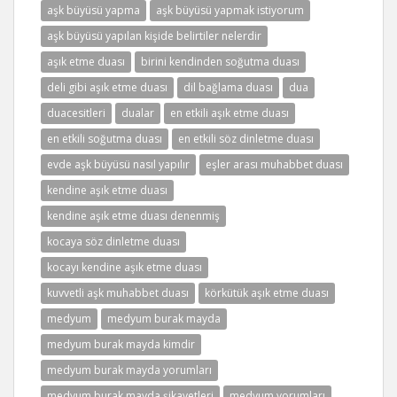
aşk büyüsü yapma
aşk büyüsü yapmak istiyorum
aşk büyüsü yapılan kişide belirtiler nelerdir
aşık etme duası
birini kendinden soğutma duası
deli gibi aşık etme duası
dil bağlama duası
dua
duacesitleri
dualar
en etkili aşık etme duası
en etkili soğutma duası
en etkili söz dinletme duası
evde aşk büyüsü nasıl yapılır
eşler arası muhabbet duası
kendine aşık etme duası
kendine aşık etme duası denenmiş
kocaya söz dinletme duası
kocayı kendine aşık etme duası
kuvvetli aşk muhabbet duası
körkütük aşık etme duası
medyum
medyum burak mayda
medyum burak mayda kimdir
medyum burak mayda yorumları
medyum burak mayda şikayetleri
medyum yorumları