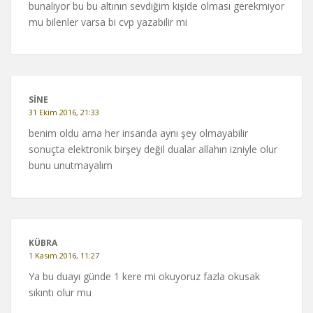
bunaliyor bu bu altının sevdiğim kişide olması gerekmiyor
mu bilenler varsa bi cvp yazabilir mi
SINE
31 Ekim 2016, 21:33
benim oldu ama her insanda aynı şey olmayabilir
sonuçta elektronik birşey değil dualar allahın izniyle olur
bunu unutmayalım
KÜBRA
1 Kasım 2016, 11:27
Ya bu duayı günde 1 kere mi okuyoruz fazla okusak
sıkıntı olur mu