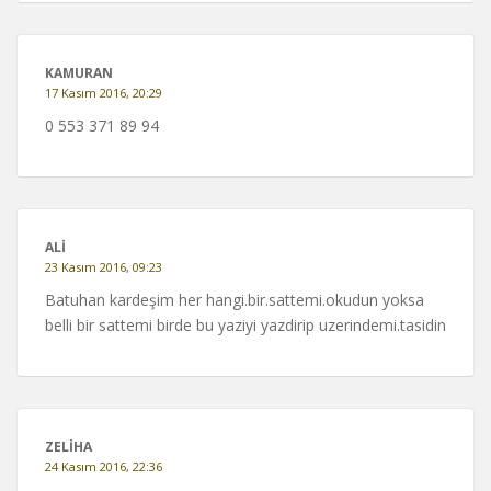
KAMURAN
17 Kasım 2016, 20:29
0 553 371 89 94
ALI
23 Kasım 2016, 09:23
Batuhan kardeşim her hangi.bir.sattemi.okudun yoksa
belli bir sattemi birde bu yaziyi yazdirip uzerindemi.tasidin
ZELİHA
24 Kasım 2016, 22:36