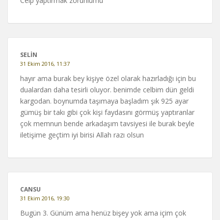
Celp yaptırmak zorunlumu
SELIN
31 Ekim 2016, 11:37
hayır ama burak bey kişiye özel olarak hazırladığı için bu
dualardan daha tesirli oluyor. benimde celbim dün geldi
kargodan. boynumda taşımaya başladım şık 925 ayar
gümüş bir takı gibi çok kişi faydasını görmüş yaptıranlar
çok memnun bende arkadaşım tavsiyesi ile burak beyle
iletişime geçtim iyi birisi Allah razı olsun
CANSU
31 Ekim 2016, 19:30
Bugün 3. Günüm ama henüz bişey yok ama içim çok