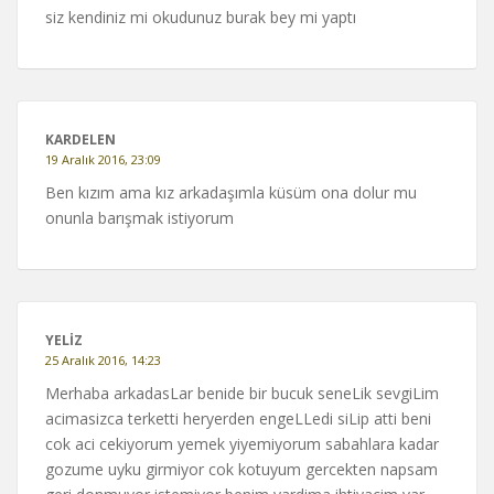
siz kendiniz mi okudunuz burak bey mi yaptı
KARDELEN
19 Aralık 2016, 23:09
Ben kızım ama kız arkadaşımla küsüm ona dolur mu
onunla barışmak istiyorum
YELIZ
25 Aralık 2016, 14:23
Merhaba arkadasLar benide bir bucuk seneLik sevgiLim
acimasizca terketti heryerden engeLLedi siLip atti beni
cok aci cekiyorum yemek yiyemiyorum sabahlara kadar
gozume uyku girmiyor cok kotuyum gercekten napsam