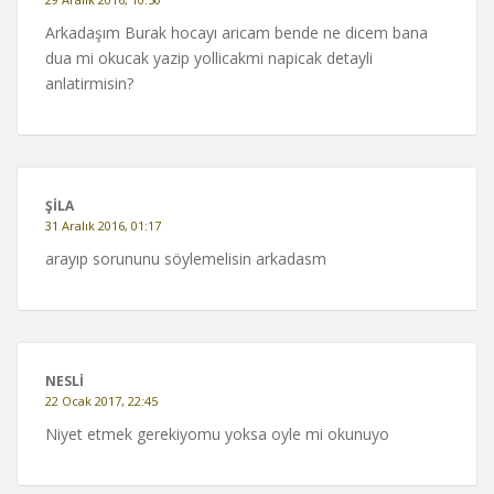
Arkadaşım Burak hocayı aricam bende ne dicem bana
dua mi okucak yazip yollicakmi napicak detayli
anlatirmisin?
ŞILA
31 Aralık 2016, 01:17
arayıp sorununu söylemelisin arkadasm
NESLI
22 Ocak 2017, 22:45
Niyet etmek gerekiyomu yoksa oyle mi okunuyo