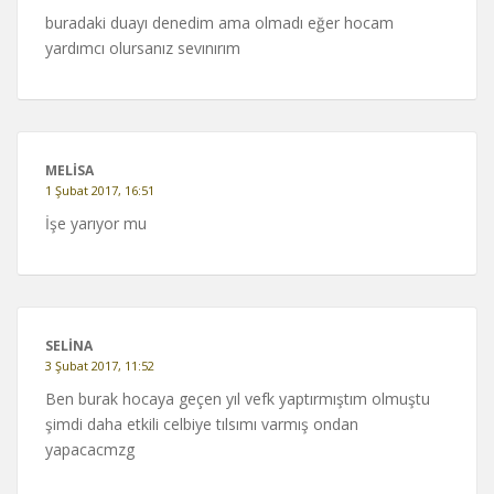
buradaki duayı denedim ama olmadı eğer hocam
yardımcı olursanız sevınırım
MELISA
1 Şubat 2017, 16:51
İşe yarıyor mu
SELINA
3 Şubat 2017, 11:52
Ben burak hocaya geçen yıl vefk yaptırmıştım olmuştu
şimdi daha etkili celbiye tılsımı varmış ondan
yapacacmzg