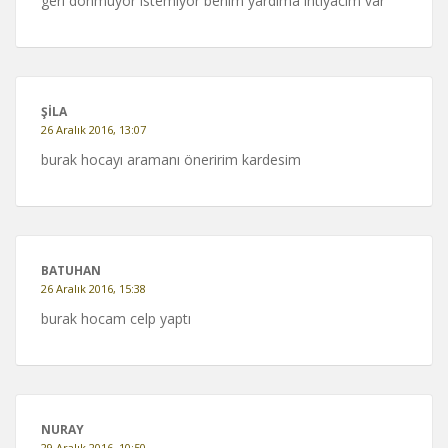
geri donmuyor istemiyor benim yardima ihtiyacim var
ŞILA
26 Aralık 2016, 13:07
burak hocayı aramanı öneririm kardesim
BATUHAN
26 Aralık 2016, 15:38
burak hocam celp yaptı
NURAY
29 Aralık 2016, 10:50