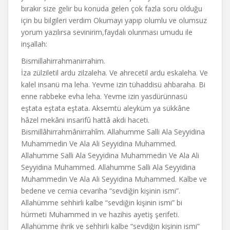
bırakır size gelir bu konuda gelen çok fazla soru olduğu
için bu bilgileri verdim Okumayı yapıp olumlu ve olumsuz
yorum yazılırsa sevinirim,faydalı olunması umudu ile
inşallah:
Bismillahirrahmanirrahim.
İza zülziletil ardu zilzaleha. Ve ahrecetil ardu eskaleha. Ve
kalel insanü ma leha. Yevme izin tühaddisü ahbaraha. Bi
enne rabbeke evha leha. Yevme izin yasdürünnasü
eştata eştata eştata. Aksemtü aleyküm ya sükkâne
hâzel mekâni insarifû hattâ akdi haceti.
Bismillâhirrahmânirrahîm. Allahumme Salli Ala Seyyidina
Muhammedin Ve Ala Ali Seyyidina Muhammed.
Allahumme Salli Ala Seyyidina Muhammedin Ve Ala Ali
Seyyidina Muhammed. Allahumme Salli Ala Seyyidina
Muhammedin Ve Ala Ali Seyyidina Muhammed. Kalbe ve
bedene ve cemia cevariha “sevdiğin kişinin ismi”.
Allahümme sehhirli kalbe “sevdiğin kişinin ismi” bi
hürmeti Muhammed in ve hazihis ayetiş şerifeti.
Allahümme ihrik ve sehhirli kalbe “sevdiğin kişinin ismi”