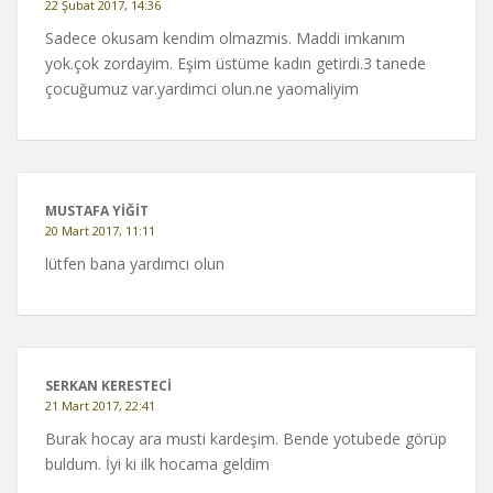
22 Şubat 2017, 14:36
Sadece okusam kendim olmazmis. Maddi imkanım
yok.çok zordayim. Eşim üstüme kadın getirdi.3 tanede
çocuğumuz var.yardimci olun.ne yaomaliyim
MUSTAFA YIĞIT
20 Mart 2017, 11:11
lütfen bana yardımcı olun
SERKAN KERESTECI
21 Mart 2017, 22:41
Burak hocay ara musti kardeşim. Bende yotubede görüp
buldum. İyi ki ilk hocama geldim