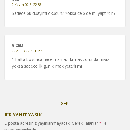
2 Kasım 2018, 22:38
Sadece bu duayımı okudun? Yoksa celp de mi yaptirdin?
GIZEM
22 Aralık 2019, 11:32
1 hafta boyunca hacet namazı kılmak zorunda mıyız
yoksa sadece ilk gün kılmak yeterli mi
Yorum
dolaşımı
GERİ
BIR YANIT YAZIN
E-posta adresiniz yayınlanmayacak.
Gerekli alanlar
*
ile
işaretlenmişlerdir