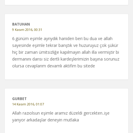
BATUHAN
9 Kasım 2016, 00:31
6.günüm eşimle ayrıydık haniden beri bu dua ve allah
sayesinde eşimle tekrar barıştık ve huzuruyuz çok şükür
hiç bir zaman ümitsizliğe kapılmayın allah illa vermiştir bi
dermanını darısı siz dertli kardeşlerimizin başına sorunuz
olursa cevaplarım devamlı aktifim bu sitede
GURBET
14 Kasım 2016, 01:07
Allah razıolsun eşimle aramız düzeldi gercekten..işe
yarıyor arkadaşlar deneyin mutlaka