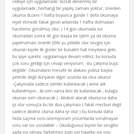
celbiye için uygulamadır. bizzat denenmiş bir
uygulamadır, herhangi bir yapılış zamanı yoktur, önerilen
okuma düzeni 1 hafta boyunca günde 1 defa okumaya
niyet etmedir fakat genel anlamda 1 hafta dolmadan
hacetimiz görülmüş olur. ( 14 gün okumada ise
okumadan sonra 40 gün başka bir işlem ya da okuma
yapılmaması önerilir.)Etki şu şekilde olur sevgisi için
okunan kişide ilk günler bir bunalım hali meydana gelir,
bu iyiye işaretir, uygulamaya devam ediniz, bu konuda
çok soru geldiği için cevap veriyorum: -Bu çalışma büyü
değildir -Okumaların mesafe ile alakası yoktur başka
şehirde değil dünyanın diğer ucunda da olsa okunur
-Çalışmada sadece isimler kullanılacak ( anne adı
kullanılmıyor , iki isim varsa ikisi de kullanılacak , kulağa
okunan isim okunacak ) -Abdest alarak okunursa daha
iyi olur sonuçta bu bir dua çalışması ( fakat mecburi değil
sadece abdest olursa daha iyi olur ) bu konuda daha
fazla saçma soru istemiyorum yorumlarda sorulmayan
soru var ise sorulabilir – Okuduğunuz kişinin bir sevgilisi
yada eşi olması farketmez sizin için hayırlısı ise onu