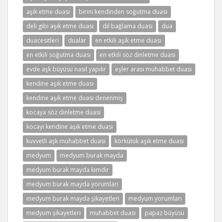
aşık etme duası
birini kendinden soğutma duası
deli gibi aşık etme duası
dil bağlama duası
dua
duacesitleri
dualar
en etkili aşık etme duası
en etkili soğutma duası
en etkili söz dinletme duası
evde aşk büyüsü nasıl yapılır
eşler arası muhabbet duası
kendine aşık etme duası
kendine aşık etme duası denenmiş
kocaya söz dinletme duası
kocayı kendine aşık etme duası
kuvvetli aşk muhabbet duası
körkütük aşık etme duası
medyum
medyum burak mayda
medyum burak mayda kimdir
medyum burak mayda yorumları
medyum burak mayda şikayetleri
medyum yorumları
medyum şikayetleri
muhabbet duası
papaz büyüsü