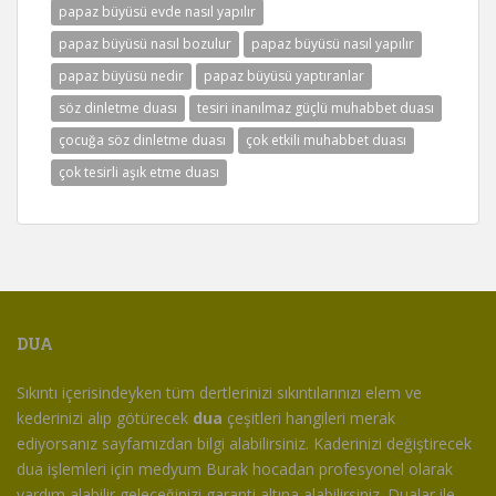
papaz büyüsü evde nasıl yapılır
papaz büyüsü nasıl bozulur
papaz büyüsü nasıl yapılır
papaz büyüsü nedir
papaz büyüsü yaptıranlar
söz dinletme duası
tesiri inanılmaz güçlü muhabbet duası
çocuğa söz dinletme duası
çok etkili muhabbet duası
çok tesirli aşık etme duası
DUA
Sıkıntı içerisindeyken tüm dertlerinizi sıkıntılarınızı elem ve
kederinizi alıp götürecek
dua
çeşitleri hangileri merak
ediyorsanız sayfamızdan bilgi alabilirsiniz. Kaderinizi değiştirecek
dua işlemleri için medyum Burak hocadan profesyonel olarak
yardım alabilir geleceğinizi garanti altına alabilirsiniz. Dualar ile