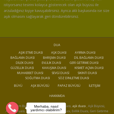
istiyorsanız tesirini kolayca gösterecek olan aşk büyüsü ile
arzuladığınız kişiye kavuşabilirsiniz. Ayrıca aklı başkasında ise size
aşık olmasını sağlayarak geri döndürebilirsiniz.
DUA
AŞIK ETME DUASI
AŞK DUASI
AYIRMA DUASI
BAĞLAMA DUASI
BARIŞMA DUASI
DIL BAĞLAMA DUASI
DILEK DUASI
EVLILIK DUASI
GERI GETIRME DUASI
GÜZELLIK DUASI
KAVUŞMA DUASI
KISMET AÇMA DUASI
MUHABBET DUASI
SEVGI DUASI
SIKINTI DUASI
SOĞUTMA DUASI
SÖZ DINLETME DUASI
BÜYÜ
AŞK BÜYÜSÜ
PAPAZ BÜYÜSÜ
İLETIŞIM
HAKKIMDA
Medyum Burak, Büyü, Dua, Aşık Etme Duası,
aşk duası
, Aşk Büyüsü,
Merhaba, nasıl
yardımcı olabilirim?
Ayırma Duası, Bağlama Duası, Barışma Duası, Evlilik Duası, Geri Getirme