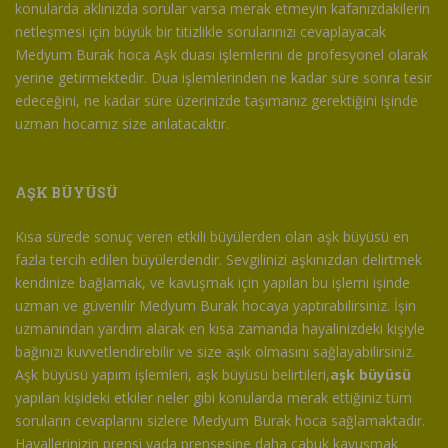
konularda aklınızda sorular varsa merak etmeyin kafanızdakilerin
netleşmesi için büyük bir titizlikle sorularınızı cevaplayacak
Medyum Burak hoca Aşk duası işlemlerini de profesyonel olarak
yerine getirmektedir. Dua işlemlerinden ne kadar süre sonra tesir
edeceğini, ne kadar süre üzerinizde taşımanız gerektiğini işinde
uzman hocamız size anlatacaktır.
AŞK BÜYÜSÜ
Kısa sürede sonuç veren etkili büyülerden olan aşk büyüsü en
fazla tercih edilen büyülerdendir. Sevgilinizi aşkınızdan delirtmek
kendinize bağlamak, ve kavuşmak için yapılan bu işlemi işinde
uzman ve güvenilir Medyum Burak hocaya yaptırabilirsiniz. İşin
uzmanından yardım alarak en kısa zamanda hayalinizdeki kişiyle
bağınızı kuvvetlendirebilir ve size aşık olmasını sağlayabilirsiniz.
Aşk büyüsü yapım işlemleri, aşk büyüsü belirtileri,
aşk büyüsü
yapılan kişideki etkiler neler gibi konularda merak ettiğiniz tüm
soruların cevaplarını sizlere Medyum Burak hoca sağlamaktadır.
Hayallerinizin prensi yada prensesine daha çabuk kavuşmak