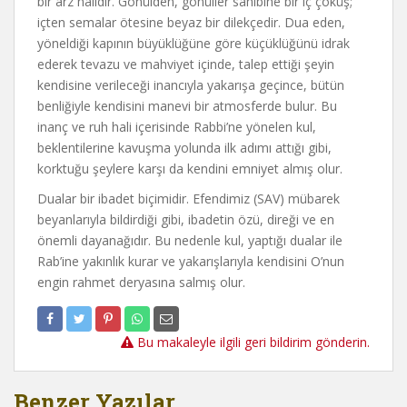
bir arz halidir. Gönülden, gönüller sahibine bir iç çöküş;
içten semalar ötesine beyaz bir dilekçedir. Dua eden,
yöneldiği kapının büyüklüğüne göre küçüklüğünü idrak
ederek tevazu ve mahviyet içinde, talep ettiği şeyin
kendisine verileceği inancıyla yakarışa geçince, bütün
benliğiyle kendisini manevi bir atmosferde bulur. Bu
inanç ve ruh hali içerisinde Rabbi’ne yönelen kul,
beklentilerine kavuşma yolunda ilk adımı attığı gibi,
korktuğu şeylere karşı da kendini emniyet almış olur.
Dualar bir ibadet biçimidir. Efendimiz (SAV) mübarek
beyanlarıyla bildirdiği gibi, ibadetin özü, direği ve en
önemli dayanağıdır. Bu nedenle kul, yaptığı dualar ile
Rab’ine yakınlık kurar ve yakarışlarıyla kendisini O’nun
engin rahmet deryasına salmış olur.
Bu makaleyle ilgili geri bildirim gönderin.
Benzer Yazılar