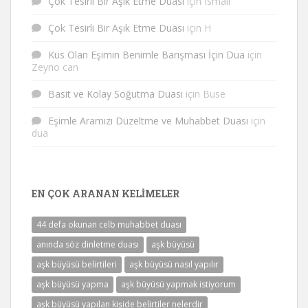
Çok Tesirli Bir Aşık Etme Duası
için
İsmail
Çok Tesirli Bir Aşık Etme Duası
için
H
Küs Olan Eşimin Benimle Barışması İçin Dua
için
Zeyno can
Basit ve Kolay Soğutma Duası
için
Buse
Eşimle Aramızı Düzeltme ve Muhabbet Duası
için
dua
EN ÇOK ARANAN KELIMELER
44 defa okunan celb muhabbet duası
anında söz dinletme duası
aşk büyüsü
aşk büyüsü belirtileri
aşk büyüsü nasıl yapılır
aşk büyüsü yapma
aşk büyüsü yapmak istiyorum
aşk büyüsü yapılan kişide belirtiler nelerdir