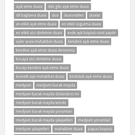
aşık etme duası
deli gibi aşık etme duası
dil bağlama duası
dua
duacesitleri
dualar
en etkili aşık etme duası
en etkili soğutma duası
en etkili söz dinletme duası
evde aşk büyüsü nasıl yapılır
eşler arası muhabbet duası
kendine aşık etme duası
kendine aşık etme duası denenmiş
kocaya söz dinletme duası
kocayı kendine aşık etme duası
kuvvetli aşk muhabbet duası
körkütük aşık etme duası
medyum
medyum burak mayda
medyum burak mayda dolandırıcı mı
medyum burak mayda kimdir
medyum burak mayda yorumları
medyum burak mayda şikayetleri
medyum yorumları
medyum şikayetleri
muhabbet duası
papaz büyüsü