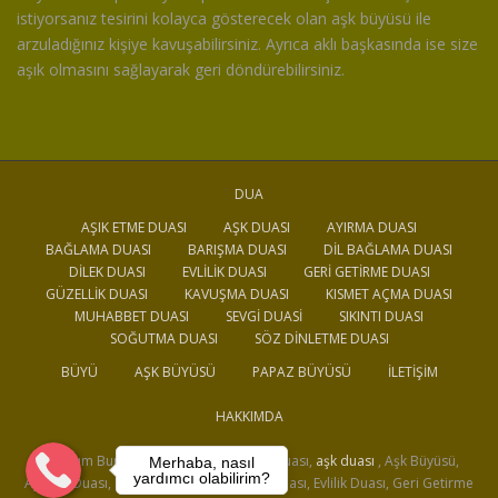
istiyorsanız tesirini kolayca gösterecek olan aşk büyüsü ile
arzuladığınız kişiye kavuşabilirsiniz. Ayrıca aklı başkasında ise size
aşık olmasını sağlayarak geri döndürebilirsiniz.
DUA
AŞIK ETME DUASI
AŞK DUASI
AYIRMA DUASI
BAĞLAMA DUASI
BARIŞMA DUASI
DIL BAĞLAMA DUASI
DILEK DUASI
EVLILIK DUASI
GERI GETIRME DUASI
GÜZELLIK DUASI
KAVUŞMA DUASI
KISMET AÇMA DUASI
MUHABBET DUASI
SEVGI DUASI
SIKINTI DUASI
SOĞUTMA DUASI
SÖZ DINLETME DUASI
BÜYÜ
AŞK BÜYÜSÜ
PAPAZ BÜYÜSÜ
İLETIŞIM
HAKKIMDA
Medyum Burak, Büyü, Dua, Aşık Etme Duası,
aşk duası
, Aşk Büyüsü,
Merhaba, nasıl
yardımcı olabilirim?
Ayırma Duası, Bağlama Duası, Barışma Duası, Evlilik Duası, Geri Getirme