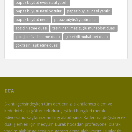
papaz büyüsü evde nasıl yapılır
papaz büyüsü nasıl bozulur
papaz büyüsü nasıl yapılır
papaz büyüsü nedir
papaz büyüsü yaptıranlar
söz dinletme duası
tesiri inanılmaz güçlü muhabbet duası
çocuğa söz dinletme duası
çok etkili muhabbet duası
çok tesirli aşık etme duası
DUA
Sıkıntı içerisindeyken tüm dertlerinizi sıkıntılarınızı elem ve
kederinizi alıp götürecek
dua
çeşitleri hangileri merak
ediyorsanız sayfamızdan bilgi alabilirsiniz. Kaderinizi değiştirecek
dua işlemleri için medyum Burak hocadan profesyonel olarak
yardım alabilir geleceğinizi garanti altına alabilirsiniz. Dualar ile