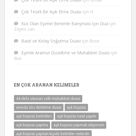
Çok Tesirli Bir Aşık Etme Duası
için
H
Küs Olan Eşimin Benimle Barışması İçin Dua
için
Zeyno can
Basit ve Kolay Soğutma Duası
için
Buse
Eşimle Aramızı Düzeltme ve Muhabbet Duası
için
dua
EN ÇOK ARANAN KELIMELER
44 defa okunan celb muhabbet duası
anında söz dinletme duası
aşk büyüsü
aşk büyüsü belirtileri
aşk büyüsü nasıl yapılır
aşk büyüsü yapma
aşk büyüsü yapmak istiyorum
aşk büyüsü yapılan kişide belirtiler nelerdir