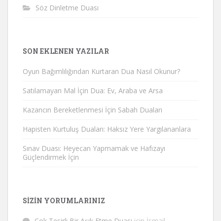
Söz Dinletme Duası
SON EKLENEN YAZILAR
Oyun Bağımlılığından Kurtaran Dua Nasıl Okunur?
Satılamayan Mal İçin Dua: Ev, Araba ve Arsa
Kazancın Bereketlenmesi İçin Sabah Duaları
Hapisten Kurtuluş Duaları: Haksız Yere Yargılananlara
Sınav Duası: Heyecan Yapmamak ve Hafızayı
Güçlendirmek İçin
SIZIN YORUMLARINIZ
Çok Tesirli Bir Aşık Etme Duası
için
İsmail