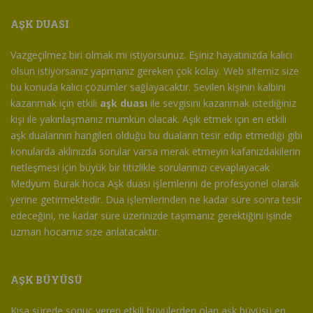
AŞK DUASI
Vazgeçilmez biri olmak mı istiyorsunuz. Eşiniz hayatınızda kalıcı
olsun istiyorsanız yapmanız gereken çok kolay. Web sitemiz size
bu konuda kalıcı çözümler sağlayacaktır. Sevilen kişinin kalbini
kazanmak için etkili
aşk duası
ile sevgisini kazanmak istediğiniz
kişi ile yakınlaşmanız mümkün olacak. Aşık etmek için en etkili
aşk dualarının hangileri olduğu bu duaların tesir edip etmediği gibi
konularda aklınızda sorular varsa merak etmeyin kafanızdakilerin
netleşmesi için büyük bir titizlikle sorularınızı cevaplayacak
Medyum Burak hoca Aşk duası işlemlerini de profesyonel olarak
yerine getirmektedir. Dua işlemlerinden ne kadar süre sonra tesir
edeceğini, ne kadar süre üzerinizde taşımanız gerektiğini işinde
uzman hocamız size anlatacaktır.
AŞK BÜYÜSÜ
Kısa sürede sonuç veren etkili büyülerden olan aşk büyüsü en