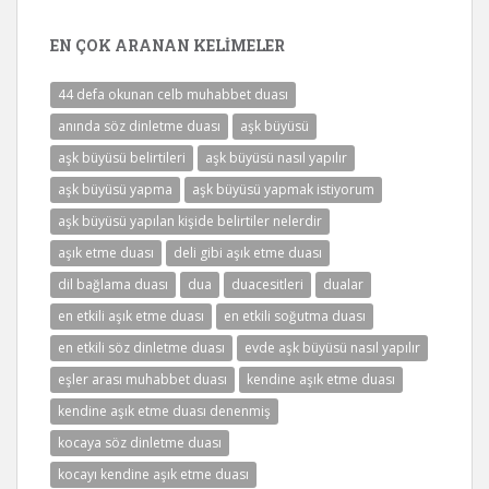
EN ÇOK ARANAN KELIMELER
44 defa okunan celb muhabbet duası
anında söz dinletme duası
aşk büyüsü
aşk büyüsü belirtileri
aşk büyüsü nasıl yapılır
aşk büyüsü yapma
aşk büyüsü yapmak istiyorum
aşk büyüsü yapılan kişide belirtiler nelerdir
aşık etme duası
deli gibi aşık etme duası
dil bağlama duası
dua
duacesitleri
dualar
en etkili aşık etme duası
en etkili soğutma duası
en etkili söz dinletme duası
evde aşk büyüsü nasıl yapılır
eşler arası muhabbet duası
kendine aşık etme duası
kendine aşık etme duası denenmiş
kocaya söz dinletme duası
kocayı kendine aşık etme duası