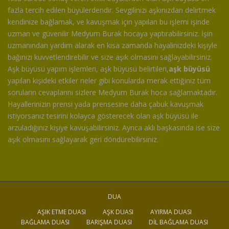
fazla tercih edilen büyülerdendir. Sevgilinizi aşkınızdan delirtmek
kendinize bağlamak, ve kavuşmak için yapılan bu işlemi işinde
uzman ve güvenilir Medyum Burak hocaya yaptırabilirsiniz. İşin
uzmanından yardım alarak en kısa zamanda hayalinizdeki kişiyle
bağınızı kuvvetlendirebilir ve size aşık olmasını sağlayabilirsiniz.
Aşk büyüsü yapım işlemleri, aşk büyüsü belirtileri,
aşk büyüsü
yapılan kişideki etkiler neler gibi konularda merak ettiğiniz tüm
soruların cevaplarını sizlere Medyum Burak hoca sağlamaktadır.
Hayallerinizin prensi yada prensesine daha çabuk kavuşmak
istiyorsanız tesirini kolayca gösterecek olan aşk büyüsü ile
arzuladığınız kişiye kavuşabilirsiniz. Ayrıca aklı başkasında ise size
aşık olmasını sağlayarak geri döndürebilirsiniz.
DUA
AŞIK ETME DUASI
AŞK DUASI
AYIRMA DUASI
BAĞLAMA DUASI
BARIŞMA DUASI
DIL BAĞLAMA DUASI