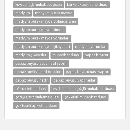
kuvvetli aşk muhabbet duası
körkütük aşık etme duası
medyum
medyum burak mayda
medyum burak mayda dolandırıcı mı
medyum burak mayda kimdir
medyum burak mayda yorumları
medyum burak mayda şikayetleri
medyum yorumları
medyum şikayetleri
muhabbet duası
papaz büyüsü
papaz büyüsü evde nasıl yapılır
papaz büyüsü nasıl bozulur
papaz büyüsü nasıl yapılır
papaz büyüsü nedir
papaz büyüsü yaptıranlar
söz dinletme duası
tesiri inanılmaz güçlü muhabbet duası
çocuğa söz dinletme duası
çok etkili muhabbet duası
çok tesirli aşık etme duası