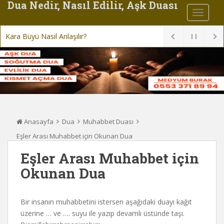
Dua Nedir, Nasıl Edilir, Aşk Duası
Kara Büyü Nasıl Anlaşılır?
Anasayfa
Dua
Muhabbet Duası
Eşler Arası Muhabbet için Okunan Dua
Eşler Arası Muhabbet için
Okunan Dua
Bir insanın muhabbetini istersen aşağıdaki duayı kağıt
üzerine … ve …. suyu ile yazıp devamlı üstünde taşı.