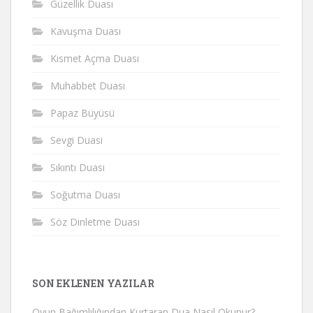
Güzellik Duası
Kavuşma Duası
Kısmet Açma Duası
Muhabbet Duası
Papaz Büyüsü
Sevgi Duasi
Sıkıntı Duası
Soğutma Duası
Söz Dinletme Duası
SON EKLENEN YAZILAR
Oyun Bağımlılığından Kurtaran Dua Nasıl Okunur?