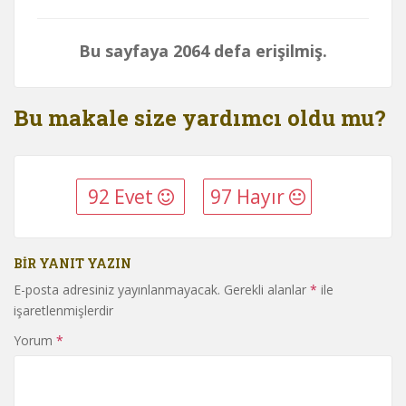
Bu sayfaya 2064 defa erişilmiş.
Bu makale size yardımcı oldu mu?
92 Evet
97 Hayır
BIR YANIT YAZIN
E-posta adresiniz yayınlanmayacak.
Gerekli alanlar
*
ile
işaretlenmişlerdir
Yorum
*