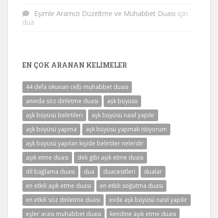
Eşimle Aramızı Düzeltme ve Muhabbet Duası
için
dua
EN ÇOK ARANAN KELIMELER
44 defa okunan celb muhabbet duası
anında söz dinletme duası
aşk büyüsü
aşk büyüsü belirtileri
aşk büyüsü nasıl yapılır
aşk büyüsü yapma
aşk büyüsü yapmak istiyorum
aşk büyüsü yapılan kişide belirtiler nelerdir
aşık etme duası
deli gibi aşık etme duası
dil bağlama duası
dua
duacesitleri
dualar
en etkili aşık etme duası
en etkili soğutma duası
en etkili söz dinletme duası
evde aşk büyüsü nasıl yapılır
eşler arası muhabbet duası
kendine aşık etme duası