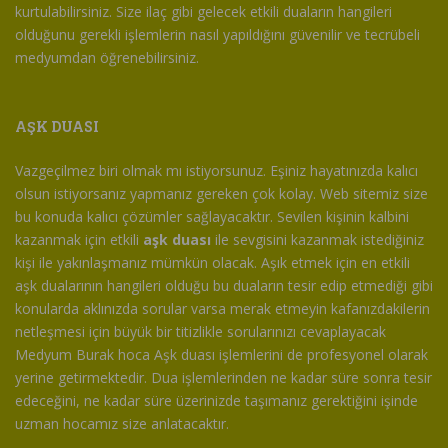
kurtulabilirsiniz. Size ilaç gibi gelecek etkili duaların hangileri
olduğunu gerekli işlemlerin nasıl yapıldığını güvenilir ve tecrübeli
medyumdan öğrenebilirsiniz.
AŞK DUASI
Vazgeçilmez biri olmak mı istiyorsunuz. Eşiniz hayatınızda kalıcı
olsun istiyorsanız yapmanız gereken çok kolay. Web sitemiz size
bu konuda kalıcı çözümler sağlayacaktır. Sevilen kişinin kalbini
kazanmak için etkili
aşk duası
ile sevgisini kazanmak istediğiniz
kişi ile yakınlaşmanız mümkün olacak. Aşık etmek için en etkili
aşk dualarının hangileri olduğu bu duaların tesir edip etmediği gibi
konularda aklınızda sorular varsa merak etmeyin kafanızdakilerin
netleşmesi için büyük bir titizlikle sorularınızı cevaplayacak
Medyum Burak hoca Aşk duası işlemlerini de profesyonel olarak
yerine getirmektedir. Dua işlemlerinden ne kadar süre sonra tesir
edeceğini, ne kadar süre üzerinizde taşımanız gerektiğini işinde
uzman hocamız size anlatacaktır.