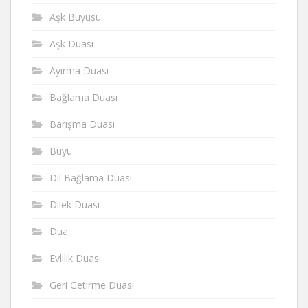
Aşk Büyüsü
Aşk Duası
Ayırma Duası
Bağlama Duası
Barışma Duası
Büyü
Dil Bağlama Duası
Dilek Duası
Dua
Evlilik Duası
Geri Getirme Duası