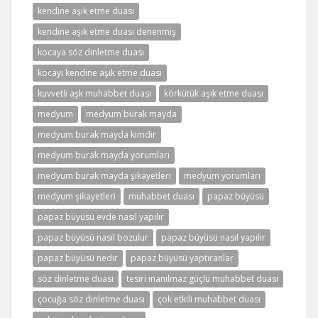
kendine aşık etme duası
kendine aşık etme duası denenmiş
kocaya söz dinletme duası
kocayı kendine aşık etme duası
kuvvetli aşk muhabbet duası
körkütük aşık etme duası
medyum
medyum burak mayda
medyum burak mayda kimdir
medyum burak mayda yorumları
medyum burak mayda şikayetleri
medyum yorumları
medyum şikayetleri
muhabbet duası
papaz büyüsü
papaz büyüsü evde nasıl yapılır
papaz büyüsü nasıl bozulur
papaz büyüsü nasıl yapılır
papaz büyüsü nedir
papaz büyüsü yaptıranlar
söz dinletme duası
tesiri inanılmaz güçlü muhabbet duası
çocuğa söz dinletme duası
çok etkili muhabbet duası