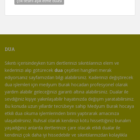
çok tesirli aşık etme duası
DUA
Sıkıntı içerisindeyken tüm dertlerinizi sıkıntılarınızı elem ve
kederinizi alıp götürecek
dua
çeşitleri hangileri merak
ediyorsanız sayfamızdan bilgi alabilirsiniz. Kaderinizi değiştirecek
dua işlemleri için medyum Burak hocadan profesyonel olarak
yardım alabilir geleceğinizi garanti altına alabilirsiniz. Dualar ile
sevdiğiniz kişiye yakınlaşabilir hayatınızda değişim yaratabilirsiniz.
Bu konuda uzun yıllardır tecrübeye sahip Medyum Burak hocaya
etkili dua okuma işlemlerinden birini yaptırarak amacınıza
ulaşabiilrsiniz. Ruhsal olarak kendinizi kötü hissettiğiniz bunalım
yaşadığınız anlarda dertlerinize çare olacak etkili dualar ile
kendinizi çok daha iyi hissedebilir ve sıkıntılarınızdan kolaylıkla