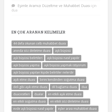
Eşimle Aramızı Düzeltme ve Muhabbet Duası
için
dua
EN ÇOK ARANAN KELIMELER
44 defa okunan celb muhabbet duası
anında söz dinletme duası
aşk büyüsü
aşk büyüsü belirtileri
aşk büyüsü nasıl yapılır
aşk büyüsü yapma
aşk büyüsü yapmak istiyorum
aşk büyüsü yapılan kişide belirtiler nelerdir
aşık etme duası
birini kendinden soğutma duası
deli gibi aşık etme duası
dil bağlama duası
dua
duacesitleri
dualar
en etkili aşık etme duası
en etkili soğutma duası
en etkili söz dinletme duası
evde aşk büyüsü nasıl yapılır
eşler arası muhabbet duası