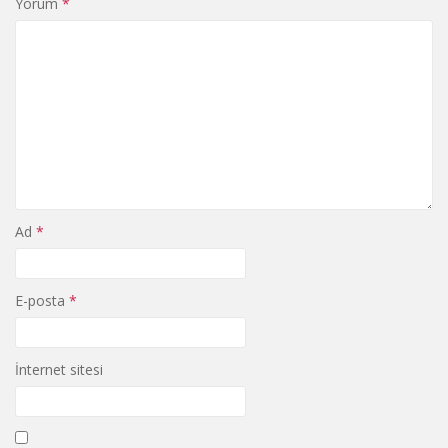
Yorum
*
Ad
*
E-posta
*
İnternet sitesi