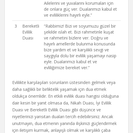
Ailelerini ve yuvalarını korumaları için
de onlara güç ver. Dualarımızı kabul et
ve evliliklerini hayırlı eyle.”
3
Bereketli
“Rabbimiz! Bizi ve soyumuzu güzel bir
Evlilik
şekilde ıslah et. Bizi rahmetinle kuşat
Duası
ve rahmetini bizlere ver. Doğru ve
hayırlı amellerde bulunma konusunda
bize yardım et ve karşılıklı sevgi ve
saygıyla dolu bir evlilik yaşamayı nasip
eyle. Dualarımızı kabul et ve
evliliğimize bereket ver.”
Evlilikte karşılaşılan sorunların üstesinden gelmek veya
daha sağlıklı bir birliktelik yaşamak için dua etmek
oldukça önemlidir. En etkili evlilik duası hangisi olduğuna
dair kesin bir yanıt olmasa da, Nikah Duası, İyi Evlilik
Duası ve Bereketli Evlilik Duası gibi düşünce ve
niyetlerinizi yansıtan duaları tercih edebilirsiniz. Ancak
unutmayın, dua etmenin yanında ilişkinizi güçlendirmek
için iletişim kurmak, anlayışlı olmak ve karşılıklı çaba