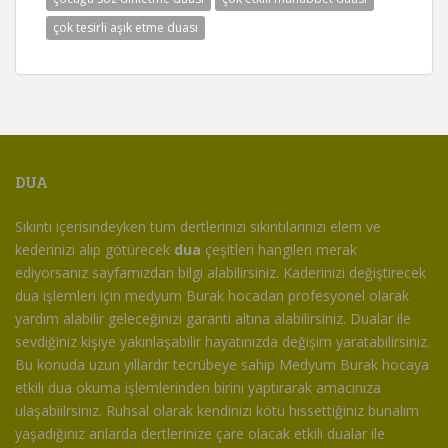
çok tesirli aşık etme duası
DUA
Sıkıntı içerisindeyken tüm dertlerinizi sıkıntılarınızı elem ve
kederinizi alıp götürecek
dua
çeşitleri hangileri merak
ediyorsanız sayfamızdan bilgi alabilirsiniz. Kaderinizi değiştirecek
dua işlemleri için medyum Burak hocadan profesyonel olarak
yardım alabilir geleceğinizi garanti altına alabilirsiniz. Dualar ile
sevdiğiniz kişiye yakınlaşabilir hayatınızda değişim yaratabilirsiniz.
Bu konuda uzun yıllardır tecrübeye sahip Medyum Burak hocaya
etkili dua okuma işlemlerinden birini yaptırarak amacınıza
ulaşabiilrsiniz. Ruhsal olarak kendinizi kötü hissettiğiniz bunalım
yaşadığınız anlarda dertlerinize çare olacak etkili dualar ile