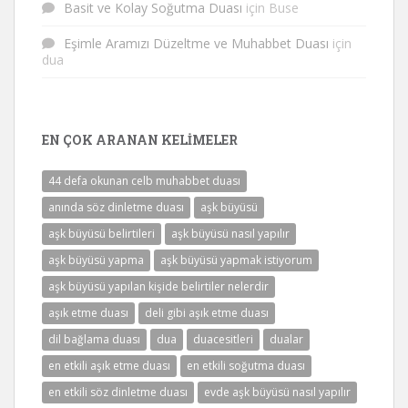
Basit ve Kolay Soğutma Duası
için
Buse
Eşimle Aramızı Düzeltme ve Muhabbet Duası
için
dua
EN ÇOK ARANAN KELIMELER
44 defa okunan celb muhabbet duası
anında söz dinletme duası
aşk büyüsü
aşk büyüsü belirtileri
aşk büyüsü nasıl yapılır
aşk büyüsü yapma
aşk büyüsü yapmak istiyorum
aşk büyüsü yapılan kişide belirtiler nelerdir
aşık etme duası
deli gibi aşık etme duası
dil bağlama duası
dua
duacesitleri
dualar
en etkili aşık etme duası
en etkili soğutma duası
en etkili söz dinletme duası
evde aşk büyüsü nasıl yapılır