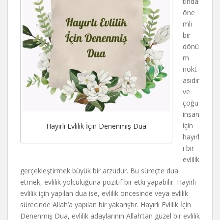
tında
öne
mli
bir
dönü
m
nokt
asıdır
ve
çoğu
insan
için
Hayırlı Evlilik İçin Denenmiş Dua
hayırl
ı bir
evlilik
gerçekleştirmek büyük bir arzudur. Bu süreçte dua
etmek, evlilik yolculuğuna pozitif bir etki yapabilir. Hayırlı
evlilik için yapılan dua ise, evlilik öncesinde veya evlilik
sürecinde Allah’a yapılan bir yakarıştır. Hayırlı Evlilik İçin
Denenmiş Dua, evlilik adaylarının Allah’tan güzel bir evlilik