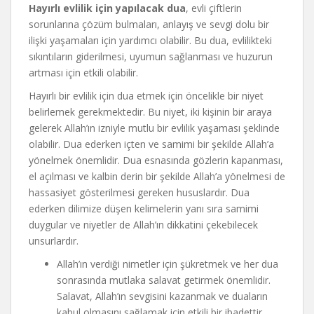
Hayırlı evlilik için yapılacak dua
, evli çiftlerin
sorunlarına çözüm bulmaları, anlayış ve sevgi dolu bir
ilişki yaşamaları için yardımcı olabilir. Bu dua, evlilikteki
sıkıntıların giderilmesi, uyumun sağlanması ve huzurun
artması için etkili olabilir.
Hayırlı bir evlilik için dua etmek için öncelikle bir niyet
belirlemek gerekmektedir. Bu niyet, iki kişinin bir araya
gelerek Allah’ın izniyle mutlu bir evlilik yaşaması şeklinde
olabilir. Dua ederken içten ve samimi bir şekilde Allah’a
yönelmek önemlidir. Dua esnasında gözlerin kapanması,
el açılması ve kalbin derin bir şekilde Allah’a yönelmesi de
hassasiyet gösterilmesi gereken hususlardır. Dua
ederken dilimize düşen kelimelerin yanı sıra samimi
duygular ve niyetler de Allah’ın dikkatini çekebilecek
unsurlardır.
Allah’ın verdiği nimetler için şükretmek ve her dua
sonrasında mutlaka salavat getirmek önemlidir.
Salavat, Allah’ın sevgisini kazanmak ve duaların
kabul olmasını sağlamak için etkili bir ibadettir.