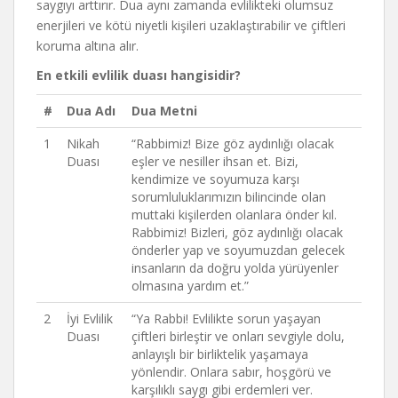
saygıyı arttırır. Dua aynı zamanda evlilikteki olumsuz
enerjileri ve kötü niyetli kişileri uzaklaştırabilir ve çiftleri
koruma altına alır.
En etkili evlilik duası hangisidir?
#
Dua Adı
Dua Metni
1
Nikah
“Rabbimiz! Bize göz aydınlığı olacak
Duası
eşler ve nesiller ihsan et. Bizi,
kendimize ve soyumuza karşı
sorumluluklarımızın bilincinde olan
muttaki kişilerden olanlara önder kıl.
Rabbimiz! Bizleri, göz aydınlığı olacak
önderler yap ve soyumuzdan gelecek
insanların da doğru yolda yürüyenler
olmasına yardım et.”
2
İyi Evlilik
“Ya Rabbi! Evlilikte sorun yaşayan
Duası
çiftleri birleştir ve onları sevgiyle dolu,
anlayışlı bir birliktelik yaşamaya
yönlendir. Onlara sabır, hoşgörü ve
karşılıklı saygı gibi erdemleri ver.