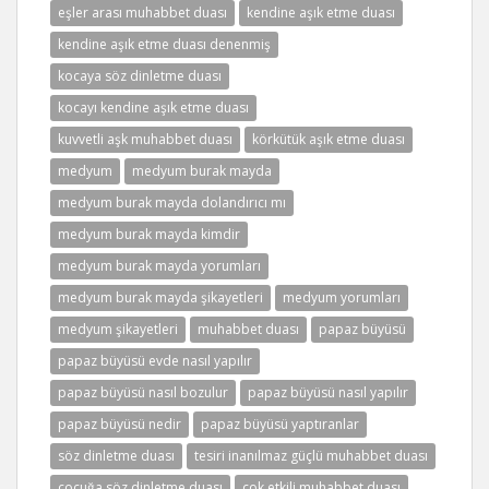
eşler arası muhabbet duası
kendine aşık etme duası
kendine aşık etme duası denenmiş
kocaya söz dinletme duası
kocayı kendine aşık etme duası
kuvvetli aşk muhabbet duası
körkütük aşık etme duası
medyum
medyum burak mayda
medyum burak mayda dolandırıcı mı
medyum burak mayda kimdir
medyum burak mayda yorumları
medyum burak mayda şikayetleri
medyum yorumları
medyum şikayetleri
muhabbet duası
papaz büyüsü
papaz büyüsü evde nasıl yapılır
papaz büyüsü nasıl bozulur
papaz büyüsü nasıl yapılır
papaz büyüsü nedir
papaz büyüsü yaptıranlar
söz dinletme duası
tesiri inanılmaz güçlü muhabbet duası
çocuğa söz dinletme duası
çok etkili muhabbet duası