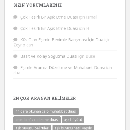
SIZIN YORUMLARINIZ
Çok Tesirli Bir Aşık Etme Duası
için
İsmail
Çok Tesirli Bir Aşık Etme Duası
için
H
Küs Olan Eşimin Benimle Barışması İçin Dua
için
Zeyno can
Basit ve Kolay Soğutma Duası
için
Buse
Eşimle Aramızı Düzeltme ve Muhabbet Duası
için
dua
EN ÇOK ARANAN KELIMELER
44 defa okunan celb muhabbet duası
anında söz dinletme duası
aşk büyüsü
aşk büyüsü belirtileri
aşk büyüsü nasıl yapılır