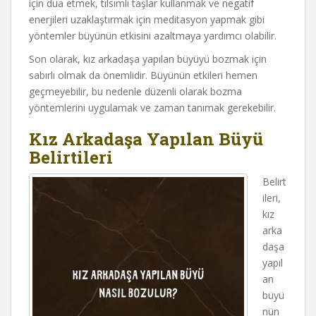
için dua etmek, tılsımlı taşlar kullanmak ve negatif
enerjileri uzaklaştırmak için meditasyon yapmak gibi
yöntemler büyünün etkisini azaltmaya yardımcı olabilir.
Son olarak, kız arkadaşa yapılan büyüyü bozmak için
sabırlı olmak da önemlidir. Büyünün etkileri hemen
geçmeyebilir, bu nedenle düzenli olarak bozma
yöntemlerini uygulamak ve zaman tanımak gerekebilir.
Kız Arkadaşa Yapılan Büyü
Belirtileri
Belirt
ileri,
kız
arka
daşa
yapıl
an
büyü
nün