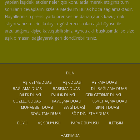
yapılan kişideki etkiler neler gibi konularda merak ettiğiniz tüm
soruların cevaplarını sizlere Medyum Burak hoca sağlamaktadır.
Hayallerinizin prensi yada prensesine daha çabuk kavuşmak
istiyorsanız tesirini kolayca gösterecek olan aşk büyüsü ile
arzuladığınız kişiye kavuşabilirsiniz. Ayrıca aklı başkasında ise size
aşık olmasını sağlayarak geri döndürebilirsiniz.
DUA
AŞIK ETME DUASI
AŞK DUASI
AYIRMA DUASI
BAĞLAMA DUASI
BARIŞMA DUASI
DIL BAĞLAMA DUASI
DILEK DUASI
EVLILIK DUASI
GERI GETIRME DUASI
GÜZELLIK DUASI
KAVUŞMA DUASI
KISMET AÇMA DUASI
MUHABBET DUASI
SEVGI DUASI
SIKINTI DUASI
SOĞUTMA DUASI
SÖZ DINLETME DUASI
BÜYÜ
AŞK BÜYÜSÜ
PAPAZ BÜYÜSÜ
İLETIŞIM
HAKKIMDA