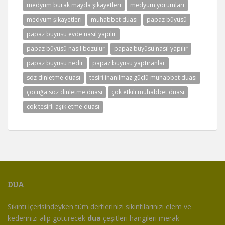
medyum burak mayda şikayetleri
medyum yorumları
medyum şikayetleri
muhabbet duası
papaz büyüsü
papaz büyüsü evde nasıl yapılır
papaz büyüsü nasıl bozulur
papaz büyüsü nasıl yapılır
papaz büyüsü nedir
papaz büyüsü yaptıranlar
söz dinletme duası
tesiri inanılmaz güçlü muhabbet duası
çocuğa söz dinletme duası
çok etkili muhabbet duası
çok tesirli aşık etme duası
DUA
Sıkıntı içerisindeyken tüm dertlerinizi sıkıntılarınızı elem ve
kederinizi alıp götürecek
dua
çeşitleri hangileri merak