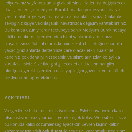
ediyorsanız sayfamızdan bilgi alabilirsiniz. Kaderinizi değiştirecek
dua işlemleri için medyum Burak hocadan profesyonel olarak
yardım alabilir geleceğinizi garanti altına alabilirsiniz. Dualar ile
sevdiğiniz kişiye yakınlaşabilir hayatınızda değişim yaratabilirsiniz.
Bu konuda uzun yıllardır tecrübeye sahip Medyum Burak hocaya
etkili dua okuma işlemlerinden birini yaptırarak amacınıza
ulaşabiilrsiniz. Ruhsal olarak kendinizi kötü hissettiğiniz bunalım
yaşadığınız anlarda dertlerinize çare olacak etkili dualar ile
kendinizi çok daha iyi hissedebilir ve sıkıntılarınızdan kolaylıkla
kurtulabilirsiniz. Size ilaç gibi gelecek etkili duaların hangileri
olduğunu gerekli işlemlerin nasıl yapıldığını güvenilir ve tecrübeli
medyumdan öğrenebilirsiniz.
AŞK DUASI
Vazgeçilmez biri olmak mı istiyorsunuz. Eşiniz hayatınızda kalıcı
olsun istiyorsanız yapmanız gereken çok kolay. Web sitemiz size
bu konuda kalıcı çözümler sağlayacaktır. Sevilen kişinin kalbini
kazanmak için etkili
aşk duası
ile sevgisini kazanmak istediğiniz