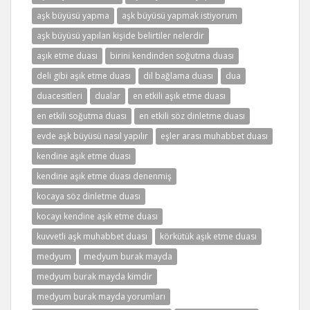
aşk büyüsü yapma
aşk büyüsü yapmak istiyorum
aşk büyüsü yapılan kişide belirtiler nelerdir
aşık etme duası
birini kendinden soğutma duası
deli gibi aşık etme duası
dil bağlama duası
dua
duacesitleri
dualar
en etkili aşık etme duası
en etkili soğutma duası
en etkili söz dinletme duası
evde aşk büyüsü nasıl yapılır
eşler arası muhabbet duası
kendine aşık etme duası
kendine aşık etme duası denenmiş
kocaya söz dinletme duası
kocayı kendine aşık etme duası
kuvvetli aşk muhabbet duası
körkütük aşık etme duası
medyum
medyum burak mayda
medyum burak mayda kimdir
medyum burak mayda yorumları