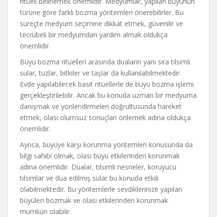
ritüeli belirlemek önemlidir. Medyumlar, yapılan büyünün
türüne göre farklı bozma yöntemleri önerebilirler. Bu
süreçte medyum seçimine dikkat etmek, güvenilir ve
tecrübeli bir medyumdan yardım almak oldukça
önemlidir.
Büyü bozma ritüelleri arasında duaların yanı sıra tılsımlı
sular, tuzlar, bitkiler ve taşlar da kullanılabilmektedir.
Evde yapılabilecek basit ritüellerle de büyü bozma işlemi
gerçekleştirilebilir. Ancak bu konuda uzman bir medyuma
danışmak ve yönlendirmeleri doğrultusunda hareket
etmek, olası olumsuz sonuçları önlemek adına oldukça
önemlidir.
Ayrıca, büyüye karşı korunma yöntemleri konusunda da
bilgi sahibi olmak, olası büyü etkilerinden korunmak
adına önemlidir. Dualar, tılsımlı nesneler, koruyucu
tılsımlar ve dua edilmiş sular bu konuda etkili
olabilmektedir. Bu yöntemlerle sevdiklerinize yapılan
büyüleri bozmak ve olası etkilerinden korunmak
mümkün olabilir.