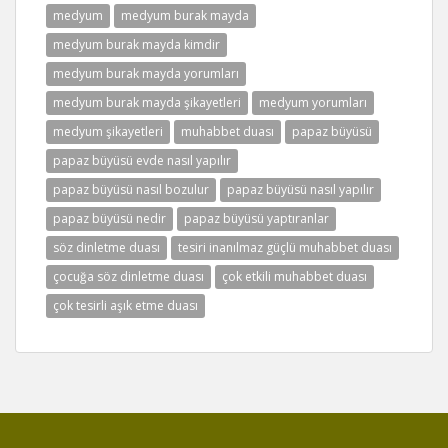
medyum
medyum burak mayda
medyum burak mayda kimdir
medyum burak mayda yorumları
medyum burak mayda şikayetleri
medyum yorumları
medyum şikayetleri
muhabbet duası
papaz büyüsü
papaz büyüsü evde nasıl yapılır
papaz büyüsü nasıl bozulur
papaz büyüsü nasıl yapılır
papaz büyüsü nedir
papaz büyüsü yaptıranlar
söz dinletme duası
tesiri inanılmaz güçlü muhabbet duası
çocuğa söz dinletme duası
çok etkili muhabbet duası
çok tesirli aşık etme duası