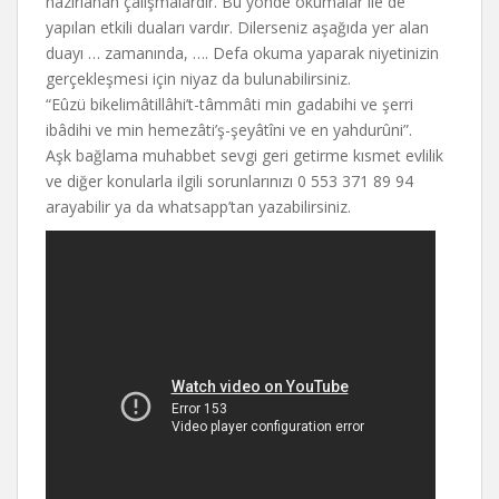
hazırlanan çalışmalardır. Bu yönde okumalar ile de
yapılan etkili duaları vardır. Dilerseniz aşağıda yer alan
duayı … zamanında, …. Defa okuma yaparak niyetinizin
gerçekleşmesi için niyaz da bulunabilirsiniz.
“Eûzü bikelimâtillâhi’t-tâmmâti min gadabihi ve şerri
ibâdihi ve min hemezâti’ş-şeyâtîni ve en yahdurûni”.
Aşk bağlama muhabbet sevgi geri getirme kısmet evlilik
ve diğer konularla ilgili sorunlarınızı 0 553 371 89 94
arayabilir ya da whatsapp’tan yazabilirsiniz.