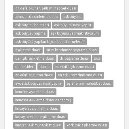
44 defa okunan celb muhabbet duası
anında söz dinletme duası
aşk büyüsü
aşk büyüsü belirtileri
aşk büyüsü nasıl yapılır
aşk büyüsü yapma
aşk büyüsü yapmak istiyorum
aşk büyüsü yapılan kişide belirtiler nelerdir
aşık etme duası
birini kendinden soğutma duası
deli gibi aşık etme duası
dil bağlama duası
dua
duacesitleri
dualar
en etkili aşık etme duası
en etkili soğutma duası
en etkili söz dinletme duası
evde aşk büyüsü nasıl yapılır
eşler arası muhabbet duası
kendine aşık etme duası
kendine aşık etme duası denenmiş
kocaya söz dinletme duası
kocayı kendine aşık etme duası
kuvvetli aşk muhabbet duası
körkütük aşık etme duası