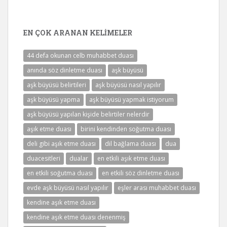
EN ÇOK ARANAN KELIMELER
44 defa okunan celb muhabbet duası
anında söz dinletme duası
aşk büyüsü
aşk büyüsü belirtileri
aşk büyüsü nasıl yapılır
aşk büyüsü yapma
aşk büyüsü yapmak istiyorum
aşk büyüsü yapılan kişide belirtiler nelerdir
aşık etme duası
birini kendinden soğutma duası
deli gibi aşık etme duası
dil bağlama duası
dua
duacesitleri
dualar
en etkili aşık etme duası
en etkili soğutma duası
en etkili söz dinletme duası
evde aşk büyüsü nasıl yapılır
eşler arası muhabbet duası
kendine aşık etme duası
kendine aşık etme duası denenmiş