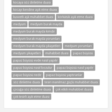
kocaya söz dinletme duası
kocayı kendine aşık etme duası
kuvvetli aşk muhabbet duası
körkütük aşık etme duası
medyum
medyum burak mayda
medyum burak mayda kimdir
medyum burak mayda yorumları
medyum burak mayda şikayetleri
medyum yorumları
medyum şikayetleri
muhabbet duası
papaz büyüsü
papaz büyüsü evde nasıl yapılır
papaz büyüsü nasıl bozulur
papaz büyüsü nasıl yapılır
papaz büyüsü nedir
papaz büyüsü yaptıranlar
söz dinletme duası
tesiri inanılmaz güçlü muhabbet duası
çocuğa söz dinletme duası
çok etkili muhabbet duası
çok tesirli aşık etme duası