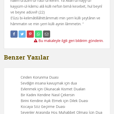
halîm-ül’azîm-ür-raûf-ül-kerîm. Yâ Allah-ül-hayy-ül-
kayyüm-ül-kâimü alâ külli nefsin bimâ kesebet, hul beynî
ve beyne adüvvî! (22)
E’ûzü bi-kelimâtillâhittâmmati min şerri külli şeytânın ve
hâmmatin ve min şerri külli aynin lâmmetin. “
Bu makaleyle ilgili geri bildirim gönderin.
Benzer Yazılar
Cinden Korunma Duası
Sevdiğin insana kavuşmak için dua
Evlenmek için Okunacak Kısmet Duaları
Bir Kadını Kendine Nasıl Çekersin
Birini Kendine Aşık Etmek için Dilek Duası
Kocaya Söz Geçirme Duası
Sevenler Arasında Hoş Muhabbet Olması İçin Dua