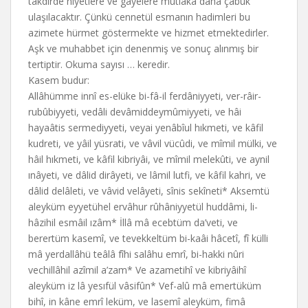
takdirde niyetlere ve gayelere mutlaka daha çabuk
ulaşılacaktır. Çünkü cennetül esmanın hadimleri bu
azimete hürmet göstermekte ve hizmet etmektedirler.
Aşk ve muhabbet için denenmiş ve sonuç alınmış bir
tertiptir. Okuma sayısı … keredir.
Kasem budur:
Allâhümme innî es-elüke bi-fâ-il ferdâniyyeti, ver-râir-
rubûbiyyeti, vedâli devâmiddeymûmiyyeti, ve hâi
hayaâtis sermediyyeti, veyai yenâbîul hıkmeti, ve kâfil
kudreti, ve yâil yüsrati, ve vâvil vücûdi, ve mîmil mülki, ve
hâil hıkmeti, ve kâfil kibriyâi, ve mîmil melekûti, ve aynil
ınâyeti, ve dâlid dirâyeti, ve lâmil lutfi, ve kâfil kahri, ve
dâlid delâleti, ve vâvid velâyeti, sînis sekîneti* Aksemtü
aleyküm eyyetühel ervâhur rûhâniyyetül huddâmi, li-
hâzihil esmâil ızâm* İllâ mâ ecebtüm da’veti, ve
berertüm kasemî, ve tevekkeltüm bi-kaâi hâcetî, fî külli
mâ yerdallâhü teâlâ fîhi salâhu emrî, bi-hakki nûri
vechillâhil azîmil a’zam* Ve azametihî ve kibriyâihî
aleyküm iz lâ yesıfül vâsifûn* Vef-alû mâ emertüküm
bihî, in kâne emrî leküm, ve lasemî aleyküm, fimâ