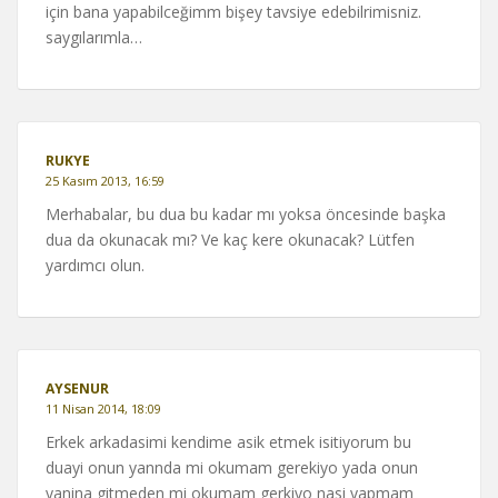
için bana yapabilceğimm bişey tavsiye edebilrimisniz.
saygılarımla…
RUKYE
25 Kasım 2013, 16:59
Merhabalar, bu dua bu kadar mı yoksa öncesinde başka
dua da okunacak mı? Ve kaç kere okunacak? Lütfen
yardımcı olun.
AYSENUR
11 Nisan 2014, 18:09
Erkek arkadasimi kendime asik etmek isitiyorum bu
duayi onun yannda mi okumam gerekiyo yada onun
yanina gitmeden mi okumam gerkiyo nasi yapmam