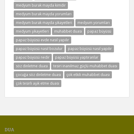
medyum burak mayda kimdir
medyum burak mayda yorumları
medyum burak mayda şikayetleri
medyum yorumları
medyum şikayetleri
muhabbet duası
papaz büyüsü
papaz büyüsü evde nasıl yapılır
papaz büyüsü nasıl bozulur
papaz büyüsü nasıl yapılır
papaz büyüsü nedir
papaz büyüsü yaptıranlar
söz dinletme duası
tesiri inanılmaz güçlü muhabbet duası
çocuğa söz dinletme duası
çok etkili muhabbet duası
çok tesirli aşık etme duası
DUA