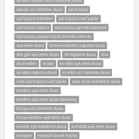
44 defa okunan celb muhabbet duası
anında söz dinletme duası
aşk büyüsü
aşk büyüsü belirtileri
aşk büyüsü nasıl yapılır
aşk büyüsü yapma
aşk büyüsü yapmak istiyorum
aşk büyüsü yapılan kişide belirtiler nelerdir
aşık etme duası
birini kendinden soğutma duası
deli gibi aşık etme duası
dil bağlama duası
dua
duacesitleri
dualar
en etkili aşık etme duası
en etkili soğutma duası
en etkili söz dinletme duası
evde aşk büyüsü nasıl yapılır
eşler arası muhabbet duası
kendine aşık etme duası
kendine aşık etme duası denenmiş
kocaya söz dinletme duası
kocayı kendine aşık etme duası
kuvvetli aşk muhabbet duası
körkütük aşık etme duası
medyum
medyum burak mayda