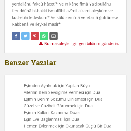
yerdallâhü fakdû hâcetî* Ve in kâne fîmâ Ya’dibullâhu
feruddûhâ bi-hakki ismullâhil azîmil a’zami aleyküm ve
kudretihî ledeyküm* Ve kâlû semi’nâ ve eta’nâ ğufrâneke
Rabbenâ ve ileykel masîr*
Bu makaleyle ilgili geri bildirim gönderin.
Benzer Yazılar
Eşimden Ayrılmak için Yapılan Büyü
Ailemin Beni Sevdiğime Vermesi için Dua
Eşimin Benim Sözümü Dinlemesi İçin Dua
Güzel ve Cazibeli Görünmek için Dua
Eşimin Kalbini Kazanma Duası
Eşin Eve Bağlanması İçin Dua
Hemen Evlenmek İçin Okunacak Güçlü Bir Dua