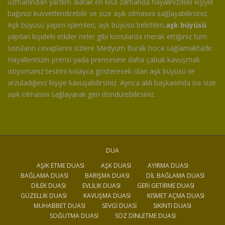
uzmanından yardım alarak en kısa zamanda hayalinizdeki kişiyle
bağınızı kuvvetlendirebilir ve size aşık olmasını sağlayabilirsiniz.
Aşk büyüsü yapım işlemleri, aşk büyüsü belirtileri,
aşk büyüsü
yapılan kişideki etkiler neler gibi konularda merak ettiğiniz tüm
soruların cevaplarını sizlere Medyum Burak hoca sağlamaktadır.
Hayallerinizin prensi yada prensesine daha çabuk kavuşmak
istiyorsanız tesirini kolayca gösterecek olan aşk büyüsü ile
arzuladığınız kişiye kavuşabilirsiniz. Ayrıca aklı başkasında ise size
aşık olmasını sağlayarak geri döndürebilirsiniz.
DUA
AŞIK ETME DUASI
AŞK DUASI
AYIRMA DUASI
BAĞLAMA DUASI
BARIŞMA DUASI
DIL BAĞLAMA DUASI
DILEK DUASI
EVLILIK DUASI
GERI GETIRME DUASI
GÜZELLIK DUASI
KAVUŞMA DUASI
KISMET AÇMA DUASI
MUHABBET DUASI
SEVGI DUASI
SIKINTI DUASI
SOĞUTMA DUASI
SÖZ DINLETME DUASI