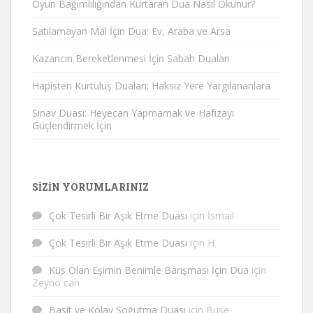
Oyun Bağımlılığından Kurtaran Dua Nasıl Okunur?
Satılamayan Mal İçin Dua: Ev, Araba ve Arsa
Kazancın Bereketlenmesi İçin Sabah Duaları
Hapisten Kurtuluş Duaları: Haksız Yere Yargılananlara
Sınav Duası: Heyecan Yapmamak ve Hafızayı
Güçlendirmek İçin
SIZIN YORUMLARINIZ
Çok Tesirli Bir Aşık Etme Duası
için
İsmail
Çok Tesirli Bir Aşık Etme Duası
için
H
Küs Olan Eşimin Benimle Barışması İçin Dua
için
Zeyno can
Basit ve Kolay Soğutma Duası
için
Buse