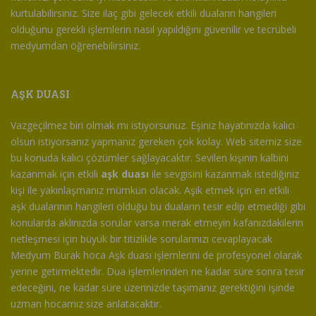
kurtulabilirsiniz. Size ilaç gibi gelecek etkili duaların hangileri
olduğunu gerekli işlemlerin nasıl yapıldığını güvenilir ve tecrübeli
medyumdan öğrenebilirsiniz.
AŞK DUASI
Vazgeçilmez biri olmak mı istiyorsunuz. Eşiniz hayatınızda kalıcı
olsun istiyorsanız yapmanız gereken çok kolay. Web sitemiz size
bu konuda kalıcı çözümler sağlayacaktır. Sevilen kişinin kalbini
kazanmak için etkili
aşk duası
ile sevgisini kazanmak istediğiniz
kişi ile yakınlaşmanız mümkün olacak. Aşık etmek için en etkili
aşk dualarının hangileri olduğu bu duaların tesir edip etmediği gibi
konularda aklınızda sorular varsa merak etmeyin kafanızdakilerin
netleşmesi için büyük bir titizlikle sorularınızı cevaplayacak
Medyum Burak hoca Aşk duası işlemlerini de profesyonel olarak
yerine getirmektedir. Dua işlemlerinden ne kadar süre sonra tesir
edeceğini, ne kadar süre üzerinizde taşımanız gerektiğini işinde
uzman hocamız size anlatacaktır.