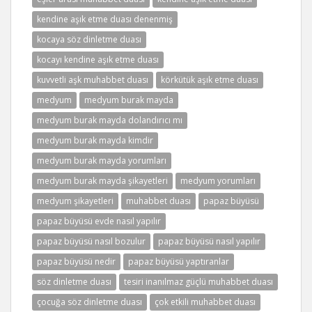
kendine aşık etme duası denenmiş
kocaya söz dinletme duası
kocayı kendine aşık etme duası
kuvvetli aşk muhabbet duası
körkütük aşık etme duası
medyum
medyum burak mayda
medyum burak mayda dolandırıcı mı
medyum burak mayda kimdir
medyum burak mayda yorumları
medyum burak mayda şikayetleri
medyum yorumları
medyum şikayetleri
muhabbet duası
papaz büyüsü
papaz büyüsü evde nasıl yapılır
papaz büyüsü nasıl bozulur
papaz büyüsü nasıl yapılır
papaz büyüsü nedir
papaz büyüsü yaptıranlar
söz dinletme duası
tesiri inanılmaz güçlü muhabbet duası
çocuğa söz dinletme duası
çok etkili muhabbet duası