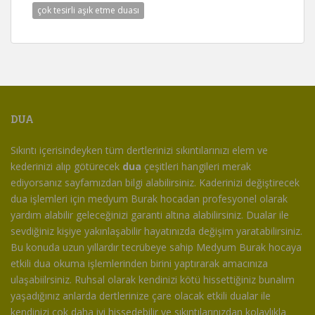
çok tesirli aşık etme duası
DUA
Sıkıntı içerisindeyken tüm dertlerinizi sıkıntılarınızı elem ve
kederinizi alıp götürecek
dua
çeşitleri hangileri merak
ediyorsanız sayfamızdan bilgi alabilirsiniz. Kaderinizi değiştirecek
dua işlemleri için medyum Burak hocadan profesyonel olarak
yardım alabilir geleceğinizi garanti altına alabilirsiniz. Dualar ile
sevdiğiniz kişiye yakınlaşabilir hayatınızda değişim yaratabilirsiniz.
Bu konuda uzun yıllardır tecrübeye sahip Medyum Burak hocaya
etkili dua okuma işlemlerinden birini yaptırarak amacınıza
ulaşabiilrsiniz. Ruhsal olarak kendinizi kötü hissettiğiniz bunalım
yaşadığınız anlarda dertlerinize çare olacak etkili dualar ile
kendinizi çok daha iyi hissedebilir ve sıkıntılarınızdan kolaylıkla