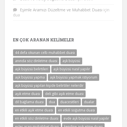
Eşimle Aramızı Düzeltme ve Muhabbet Duası
için
dua
EN ÇOK ARANAN KELIMELER
44 defa okunan celb muhabbet duası
anında söz dinletme duası
aşk büyüsü
aşk büyüsü belirtileri
aşk büyüsü nasıl yapılır
aşk büyüsü yapma
aşk büyüsü yapmak istiyorum
aşk büyüsü yapılan kişide belirtiler nelerdir
aşık etme duası
deli gibi aşık etme duası
dil bağlama duası
dua
duacesitleri
dualar
en etkili aşık etme duası
en etkili soğutma duası
en etkili söz dinletme duası
evde aşk büyüsü nasıl yapılır
eşler arası muhabbet duası
kendine aşık etme duası