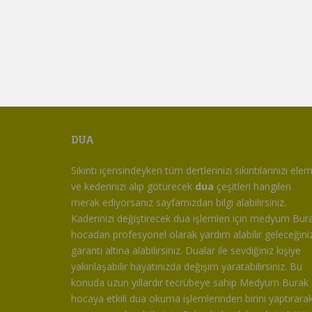
DUA
Sıkıntı içerisindeyken tüm dertlerinizi sıkıntılarınızı ele
ve kederinizi alıp götürecek
dua
çeşitleri hangileri
merak ediyorsanız sayfamızdan bilgi alabilirsiniz.
Kaderinizi değiştirecek dua işlemleri için medyum Bur
hocadan profesyonel olarak yardım alabilir geleceğiniz
garanti altına alabilirsiniz. Dualar ile sevdiğiniz kişiye
yakınlaşabilir hayatınızda değişim yaratabilirsiniz. Bu
konuda uzun yıllardır tecrübeye sahip Medyum Burak
hocaya etkili dua okuma işlemlerinden birini yaptırara