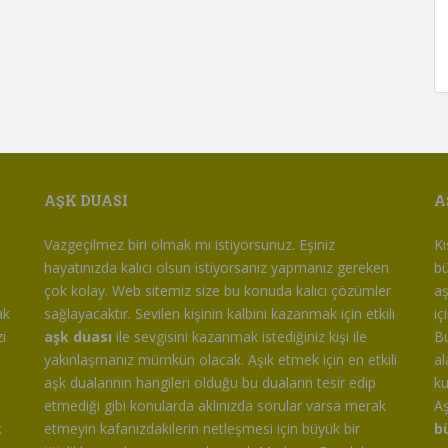
AŞK DUASI
A
m
Vazgeçilmez biri olmak mı istiyorsunuz. Eşiniz
Kı
hayatınızda kalıcı olsun istiyorsanız yapmanız gereken
bü
çok kolay. Web sitemiz size bu konuda kalıcı çözümler
aş
ak
sağlayacaktır. Sevilen kişinin kalbini kazanmak için etkili
iç
i
aşk duası
ile sevgisini kazanmak istediğiniz kişi ile
Bu
yakınlaşmanız mümkün olacak. Aşık etmek için en etkili
al
aşk dualarının hangileri olduğu bu duaların tesir edip
ku
etmediği gibi konularda aklınızda sorular varsa merak
Aş
k
etmeyin kafanızdakilerin netleşmesi için büyük bir
b