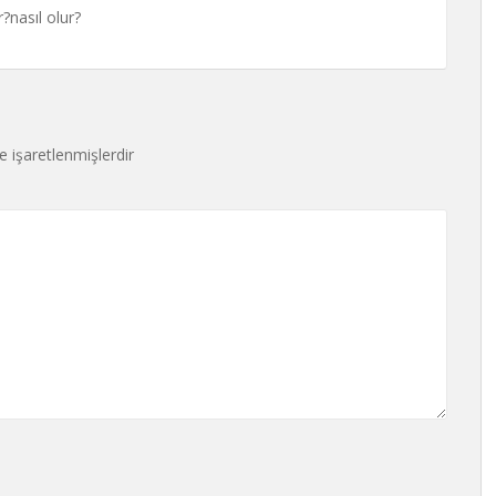
?nasıl olur?
le işaretlenmişlerdir