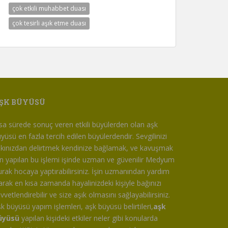
çok etkili muhabbet duası
çok tesirli aşık etme duası
ŞK BÜYÜSÜ
sa sürede sonuç veren etkili büyülerden olan aşk
yüsü en fazla tercih edilen büyülerdendir. Sevgilinizi
kınızdan delirtmek kendinize bağlamak, ve kavuşmak
in yapılan bu işlemi işinde uzman ve güvenilir Medyum
rak hocaya yaptırabilirsiniz. İşin uzmanından yardım
arak en kısa zamanda hayalinizdeki kişiyle bağınızı
vvetlendirebilir ve size aşık olmasını sağlayabilirsiniz.
k büyüsü yapım işlemleri, aşk büyüsü belirtileri,
aşk
üyüsü
yapılan kişideki etkiler neler gibi konularda