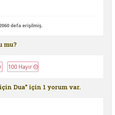
060 defa erişilmiş.
du mu?
100 Hayır
için Dua” için 1 yorum var.