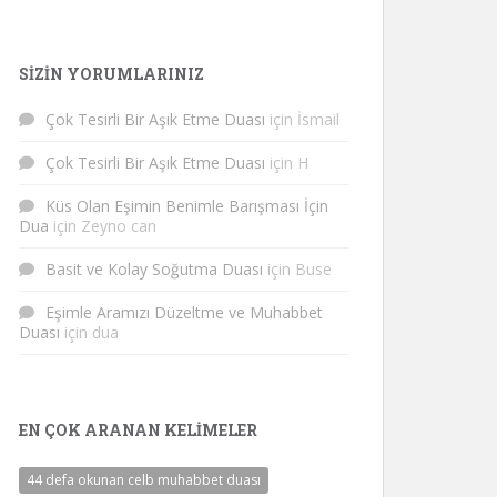
SIZIN YORUMLARINIZ
Çok Tesirli Bir Aşık Etme Duası
için
İsmail
Çok Tesirli Bir Aşık Etme Duası
için
H
Küs Olan Eşimin Benimle Barışması İçin
Dua
için
Zeyno can
Basit ve Kolay Soğutma Duası
için
Buse
Eşimle Aramızı Düzeltme ve Muhabbet
Duası
için
dua
EN ÇOK ARANAN KELIMELER
44 defa okunan celb muhabbet duası