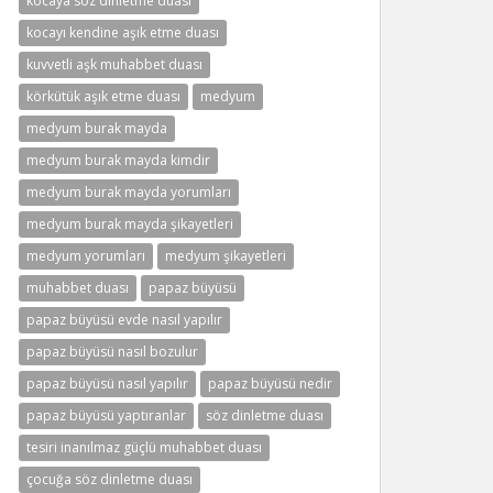
kocaya söz dinletme duası
kocayı kendine aşık etme duası
kuvvetli aşk muhabbet duası
körkütük aşık etme duası
medyum
medyum burak mayda
medyum burak mayda kimdir
medyum burak mayda yorumları
medyum burak mayda şikayetleri
medyum yorumları
medyum şikayetleri
muhabbet duası
papaz büyüsü
papaz büyüsü evde nasıl yapılır
papaz büyüsü nasıl bozulur
papaz büyüsü nasıl yapılır
papaz büyüsü nedir
papaz büyüsü yaptıranlar
söz dinletme duası
tesiri inanılmaz güçlü muhabbet duası
çocuğa söz dinletme duası