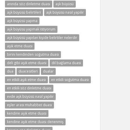
anında söz dinletme duası
aşk büyüsü
aşk büyüsü belirtileri
aşk büyüsü nasıl yapılır
aşk büyüsü yapma
aşk büyüsü yapmak istiyorum
aşk büyüsü yapılan kişide belirtiler nelerdir
aşık etme duası
birini kendinden soğutma duası
deli gibi aşık etme duası
dil bağlama duası
dua
duacesitleri
dualar
en etkili aşık etme duası
en etkili soğutma duası
en etkili söz dinletme duası
evde aşk büyüsü nasıl yapılır
eşler arası muhabbet duası
kendine aşık etme duası
kendine aşık etme duası denenmiş