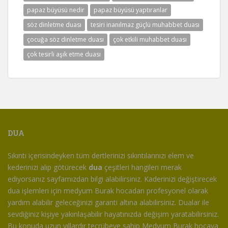
papaz büyüsü nedir
papaz büyüsü yaptıranlar
söz dinletme duası
tesiri inanılmaz güçlü muhabbet duası
çocuğa söz dinletme duası
çok etkili muhabbet duası
çok tesirli aşık etme duası
DUA
Sıkıntı içerisindeyken tüm dertlerinizi sıkıntılarınızı elem ve
kederinizi alıp götürecek
dua
çeşitleri hangileri merak
ediyorsanız sayfamızdan bilgi alabilirsiniz. Kaderinizi değiştirecek
dua işlemleri için medyum Burak hocadan profesyonel olarak
yardım alabilir geleceğinizi garanti altına alabilirsiniz. Dualar ile
sevdiğiniz kişiye yakınlaşabilir hayatınızda değişim yaratabilirsiniz.
Bu konuda uzun yıllardır tecrübeye sahip Medyum Burak hocaya