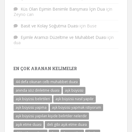
Küs Olan Eşimin Benimle Barışması İçin Dua
için
Zeyno can
Basit ve Kolay Soğutma Duası
için
Buse
Eşimle Aramızı Düzeltme ve Muhabbet Duası
için
dua
EN ÇOK ARANAN KELIMELER
44 defa okunan celb muhabbet duası
anında söz dinletme duası
aşk büyüsü
aşk büyüsü belirtileri
aşk büyüsü nasıl yapılır
aşk büyüsü yapma
aşk büyüsü yapmak istiyorum
aşk büyüsü yapılan kişide belirtiler nelerdir
aşık etme duası
deli gibi aşık etme duası