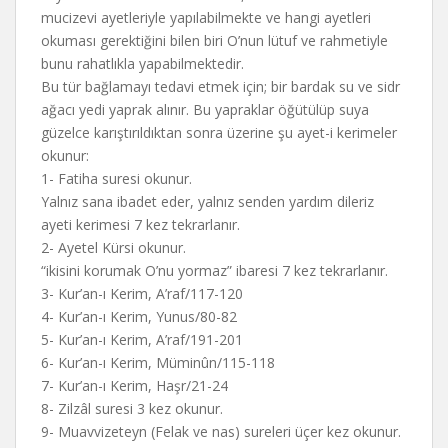
mucizevi ayetleriyle yapılabilmekte ve hangi ayetleri
okuması gerektiğini bilen biri O’nun lütuf ve rahmetiyle
bunu rahatlıkla yapabilmektedir.
Bu tür bağlamayı tedavi etmek için; bir bardak su ve sidr
ağacı yedi yaprak alınır. Bu yapraklar öğütülüp suya
güzelce karıştırıldıktan sonra üzerine şu ayet-i kerimeler
okunur:
1- Fatiha suresi okunur.
Yalnız sana ibadet eder, yalnız senden yardım dileriz
ayeti kerimesi 7 kez tekrarlanır.
2- Ayetel Kürsi okunur.
“ikisini korumak O’nu yormaz” ibaresi 7 kez tekrarlanır.
3- Kur’an-ı Kerim, A’raf/117-120
4- Kur’an-ı Kerim, Yunus/80-82
5- Kur’an-ı Kerim, A’raf/191-201
6- Kur’an-ı Kerim, Müminûn/115-118
7- Kur’an-ı Kerim, Haşr/21-24
8- Zilzâl suresi 3 kez okunur.
9- Muavvizeteyn (Felak ve nas) sureleri üçer kez okunur.