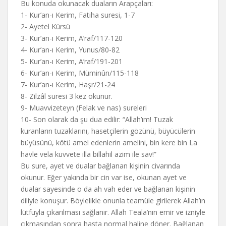
Bu konuda okunacak duaların Arapçaları:
1- Kur’an-ı Kerim, Fatiha suresi, 1-7
2- Ayetel Kürsü
3- Kur’an-ı Kerim, A’raf/117-120
4- Kur’an-ı Kerim, Yunus/80-82
5- Kur’an-ı Kerim, A’raf/191-201
6- Kur’an-ı Kerim, Müminûn/115-118
7- Kur’an-ı Kerim, Haşr/21-24
8- Zilzâl suresi 3 kez okunur.
9- Muavvizeteyn (Felak ve nas) sureleri
10- Son olarak da şu dua edilir: “Allah’ım! Tuzak
kuranların tuzaklarını, hasetçilerin gözünü, büyücülerin
büyüsünü, kötü amel edenlerin amelini, bin kere bin La
havle vela kuvvete illa billahil azim ile sav!”
Bu sure, ayet ve dualar bağlanan kişinin civarında
okunur. Eğer yakında bir cin var ise, okunan ayet ve
dualar sayesinde o da ah vah eder ve bağlanan kişinin
diliyle konuşur. Böylelikle onunla teamüle girilerek Allah’ın
lütfuyla çıkarılması sağlanır. Allah Teala’nın emir ve izniyle
çıkmasından sonra hasta normal haline döner. Bağlanan