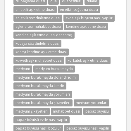
dil bağlama duası
dua
duacesitleri
dualar
en etkili aşık etme duası
en etkili soğutma duası
en etkili söz dinletme duası
evde aşk büyüsü nasıl yapılır
eşler arası muhabbet duası
kendine aşık etme duası
kendine aşık etme duası denenmiş
kocaya söz dinletme duası
kocayı kendine aşık etme duası
kuvvetli aşk muhabbet duası
körkütük aşık etme duası
medyum
medyum burak mayda
medyum burak mayda dolandırıcı mı
medyum burak mayda kimdir
medyum burak mayda yorumları
medyum burak mayda şikayetleri
medyum yorumları
medyum şikayetleri
muhabbet duası
papaz büyüsü
papaz büyüsü evde nasıl yapılır
papaz büyüsü nasıl bozulur
papaz büyüsü nasıl yapılır