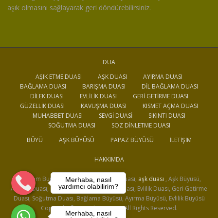
aşık olmasını sağlayarak geri döndürebilirsiniz.
DUA
AŞIK ETME DUASI
AŞK DUASI
AYIRMA DUASI
BAĞLAMA DUASI
BARIŞMA DUASI
DIL BAĞLAMA DUASI
DILEK DUASI
EVLILIK DUASI
GERI GETIRME DUASI
GÜZELLIK DUASI
KAVUŞMA DUASI
KISMET AÇMA DUASI
MUHABBET DUASI
SEVGI DUASI
SIKINTI DUASI
SOĞUTMA DUASI
SÖZ DINLETME DUASI
BÜYÜ
AŞK BÜYÜSÜ
PAPAZ BÜYÜSÜ
İLETIŞIM
HAKKIMDA
Medyum Burak, Büyü, Dua, Aşık Etme Duası,
aşk duası
, Aşk Büyüsü,
Merhaba, nasıl
yardımcı olabilirim?
Ayırma Duası, Bağlama Duası, Barışma Duası, Evlilik Duası, Geri Getirme
Duası, Soğutma Duası, Bağlama Büyüsü, Ayırma Büyüsü, Evlilik Büyüsü
Copyright © 2020 dua.com.tr. All Rights Reserved.
Merhaba, nasıl