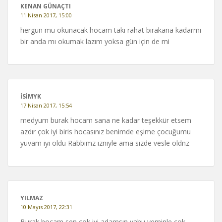
KENAN GÜNAÇTI
11 Nisan 2017, 15:00
hergün mü okunacak hocam taki rahat bırakana kadarmı
bir anda mı okumak lazım yoksa gün için de mi
ISIMYK
17 Nisan 2017, 15:54
medyum burak hocam sana ne kadar teşekkür etsem
azdır çok iyi biris hocasınız benimde eşime çocuğumu
yuvam iyi oldu Rabbimz izniyle ama sizde vesle oldnz
YILMAZ
10 Mayıs 2017, 22:31
Burak hocam sen çok iyi adamsın yahu yeminle çok