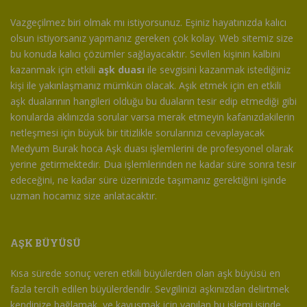
Vazgeçilmez biri olmak mı istiyorsunuz. Eşiniz hayatınızda kalıcı
olsun istiyorsanız yapmanız gereken çok kolay. Web sitemiz size
bu konuda kalıcı çözümler sağlayacaktır. Sevilen kişinin kalbini
kazanmak için etkili
aşk duası
ile sevgisini kazanmak istediğiniz
kişi ile yakınlaşmanız mümkün olacak. Aşık etmek için en etkili
aşk dualarının hangileri olduğu bu duaların tesir edip etmediği gibi
konularda aklınızda sorular varsa merak etmeyin kafanızdakilerin
netleşmesi için büyük bir titizlikle sorularınızı cevaplayacak
Medyum Burak hoca Aşk duası işlemlerini de profesyonel olarak
yerine getirmektedir. Dua işlemlerinden ne kadar süre sonra tesir
edeceğini, ne kadar süre üzerinizde taşımanız gerektiğini işinde
uzman hocamız size anlatacaktır.
AŞK BÜYÜSÜ
Kısa sürede sonuç veren etkili büyülerden olan aşk büyüsü en
fazla tercih edilen büyülerdendir. Sevgilinizi aşkınızdan delirtmek
kendinize bağlamak, ve kavuşmak için yapılan bu işlemi işinde