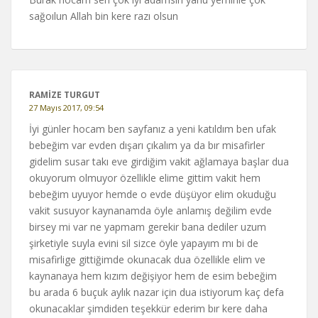
sağoılun Allah bin kere razı olsun
RAMIZE TURGUT
27 Mayıs 2017, 09:54
İyi günler hocam ben sayfanız a yeni katıldım ben ufak
bebeğim var evden dışarı çıkalım ya da bır misafirler
gidelim susar takı eve girdiğim vakit ağlamaya başlar dua
okuyorum olmuyor özellikle elime gittim vakit hem
bebeğim uyuyor hemde o evde düşüyor elim okuduğu
vakit susuyor kaynanamda öyle anlamış değilim evde
birsey mi var ne yapmam gerekir bana dediler uzum
şirketiyle suyla evini sil sizce öyle yapayım mı bi de
misafirlige gittiğimde okunacak dua özellikle elim ve
kaynanaya hem kızım değişiyor hem de esim bebeğim
bu arada 6 buçuk aylık nazar için dua istiyorum kaç defa
okunacaklar şimdiden teşekkür ederim bır kere daha