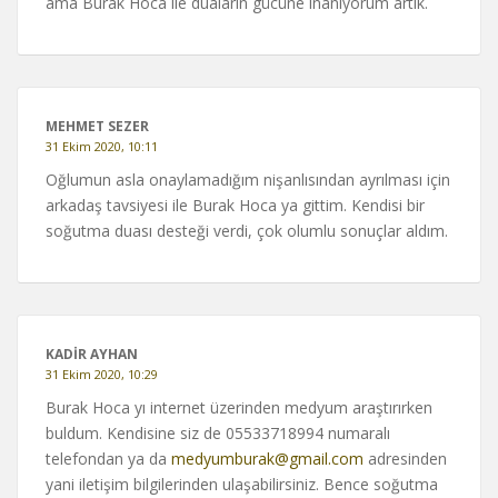
ama Burak Hoca ile duaların gücüne inanıyorum artık.
MEHMET SEZER
31 Ekim 2020, 10:11
Oğlumun asla onaylamadığım nişanlısından ayrılması için
arkadaş tavsiyesi ile Burak Hoca ya gittim. Kendisi bir
soğutma duası desteği verdi, çok olumlu sonuçlar aldım.
KADİR AYHAN
31 Ekim 2020, 10:29
Burak Hoca yı internet üzerinden medyum araştırırken
buldum. Kendisine siz de 05533718994 numaralı
telefondan ya da
medyumburak@gmail.com
adresinden
yani iletişim bilgilerinden ulaşabilirsiniz. Bence soğutma