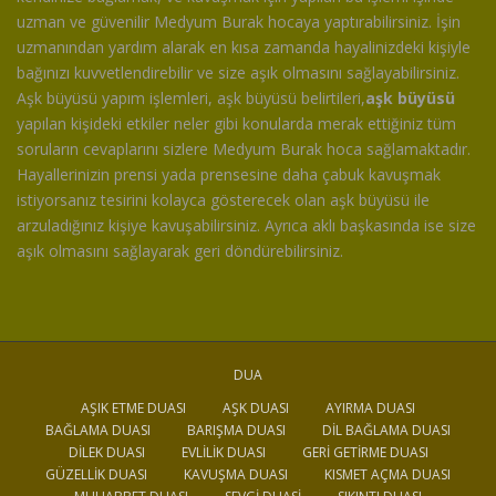
uzman ve güvenilir Medyum Burak hocaya yaptırabilirsiniz. İşin
uzmanından yardım alarak en kısa zamanda hayalinizdeki kişiyle
bağınızı kuvvetlendirebilir ve size aşık olmasını sağlayabilirsiniz.
Aşk büyüsü yapım işlemleri, aşk büyüsü belirtileri,
aşk büyüsü
yapılan kişideki etkiler neler gibi konularda merak ettiğiniz tüm
soruların cevaplarını sizlere Medyum Burak hoca sağlamaktadır.
Hayallerinizin prensi yada prensesine daha çabuk kavuşmak
istiyorsanız tesirini kolayca gösterecek olan aşk büyüsü ile
arzuladığınız kişiye kavuşabilirsiniz. Ayrıca aklı başkasında ise size
aşık olmasını sağlayarak geri döndürebilirsiniz.
DUA
AŞIK ETME DUASI
AŞK DUASI
AYIRMA DUASI
BAĞLAMA DUASI
BARIŞMA DUASI
DIL BAĞLAMA DUASI
DILEK DUASI
EVLILIK DUASI
GERI GETIRME DUASI
GÜZELLIK DUASI
KAVUŞMA DUASI
KISMET AÇMA DUASI