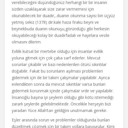
verebileceğini düşündüğünüz herhangi bir bir insanın
sizden uzaklaşarak size zarar vermemesi için
okunabilecek bir duadır,..duanın okunma sayısı bin üçyüz
yetmiş sekiz (1378) dir.kale haza firaku beyni ve
beynekbuda duanın okunuşu,göründüğü gibi herkesin
okuyabileceği kolay bir duadırfadalı ve hayırlara vesile
olmasını dilerim.
Evlilik kutsal bir mertebe olduğu için insanlar evlilik
yoluna gitmek için çok çaba sarf ederler. Mevcut
sorunlar çıkabilir ve bazı nedenlerden ötürü sıkıntılar
doğabilir. Fakat bu sorunların aşılması problemleri
gidermek için de bir takım çalışmalar yapılabilir. Ayrıca
evlendikten sonra da mevcut sıkıntılar varsa bunları
gidermek korunmak içinde çalışmalar vrdır ve yapılabilir.
İnsanoğlu başına iyi şeylerin olduğu gibi kötü istemediği
zararlı şeylerde gelebilmektedir. Öncelikle herşeyin bizi
yaradan Yüce Allah’tan geldiğini unutmamak gerekir.
Eşler arasında sorun ve problemler olduğunda bunları
düzeltmek çözmek için bir takım yollara başvurulur. Kimi