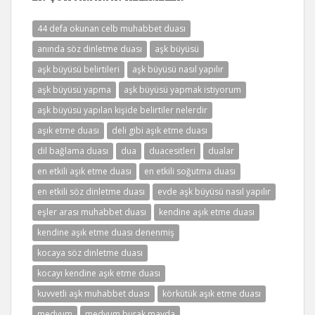
44 defa okunan celb muhabbet duası
anında söz dinletme duası
aşk büyüsü
aşk büyüsü belirtileri
aşk büyüsü nasıl yapılır
aşk büyüsü yapma
aşk büyüsü yapmak istiyorum
aşk büyüsü yapılan kişide belirtiler nelerdir
aşık etme duası
deli gibi aşık etme duası
dil bağlama duası
dua
duacesitleri
dualar
en etkili aşık etme duası
en etkili soğutma duası
en etkili söz dinletme duası
evde aşk büyüsü nasıl yapılır
eşler arası muhabbet duası
kendine aşık etme duası
kendine aşık etme duası denenmiş
kocaya söz dinletme duası
kocayı kendine aşık etme duası
kuvvetli aşk muhabbet duası
körkütük aşık etme duası
medyum
medyum burak mayda