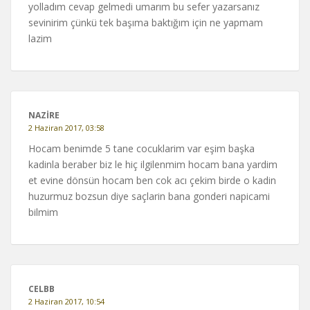
yolladım cevap gelmedi umarım bu sefer yazarsanız
sevinirim çünkü tek başıma baktığım için ne yapmam
lazim
NAZIRE
2 Haziran 2017, 03:58
Hocam benimde 5 tane cocuklarim var eşim başka
kadinla beraber biz le hiç ilgilenmim hocam bana yardim
et evine dönsün hocam ben cok acı çekim birde o kadin
huzurmuz bozsun diye saçlarin bana gonderi napicami
bilmim
CELBB
2 Haziran 2017, 10:54