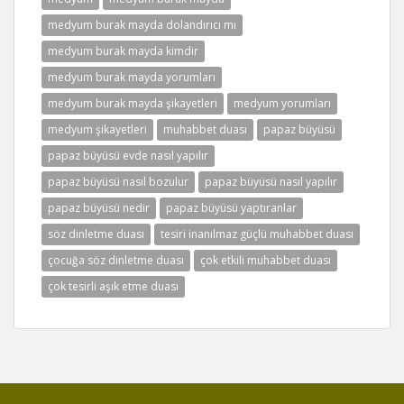
medyum burak mayda dolandırıcı mı
medyum burak mayda kimdir
medyum burak mayda yorumları
medyum burak mayda şikayetleri
medyum yorumları
medyum şikayetleri
muhabbet duası
papaz büyüsü
papaz büyüsü evde nasıl yapılır
papaz büyüsü nasıl bozulur
papaz büyüsü nasıl yapılır
papaz büyüsü nedir
papaz büyüsü yaptıranlar
söz dinletme duası
tesiri inanılmaz güçlü muhabbet duası
çocuğa söz dinletme duası
çok etkili muhabbet duası
çok tesirli aşık etme duası