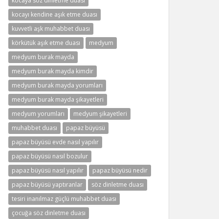
kocaya söz dinletme duası
kocayı kendine aşık etme duası
kuvvetli aşk muhabbet duası
körkütük aşık etme duası
medyum
medyum burak mayda
medyum burak mayda kimdir
medyum burak mayda yorumları
medyum burak mayda şikayetleri
medyum yorumları
medyum şikayetleri
muhabbet duası
papaz büyüsü
papaz büyüsü evde nasıl yapılır
papaz büyüsü nasıl bozulur
papaz büyüsü nasıl yapılır
papaz büyüsü nedir
papaz büyüsü yaptıranlar
söz dinletme duası
tesiri inanılmaz güçlü muhabbet duası
çocuğa söz dinletme duası