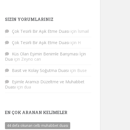
SIZIN YORUMLARINIZ
Çok Tesirli Bir Aşık Etme Duası
için
İsmail
Çok Tesirli Bir Aşık Etme Duası
için
H
Küs Olan Eşimin Benimle Barışması İçin
Dua
için
Zeyno can
Basit ve Kolay Soğutma Duası
için
Buse
Eşimle Aramızı Düzeltme ve Muhabbet
Duası
için
dua
EN ÇOK ARANAN KELIMELER
44 defa okunan celb muhabbet duası