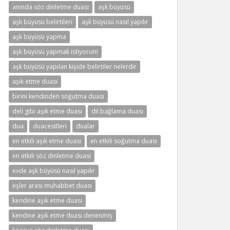
anında söz dinletme duası
aşk büyüsü
aşk büyüsü belirtileri
aşk büyüsü nasıl yapılır
aşk büyüsü yapma
aşk büyüsü yapmak istiyorum
aşk büyüsü yapılan kişide belirtiler nelerdir
aşık etme duası
birini kendinden soğutma duası
deli gibi aşık etme duası
dil bağlama duası
dua
duacesitleri
dualar
en etkili aşık etme duası
en etkili soğutma duası
en etkili söz dinletme duası
evde aşk büyüsü nasıl yapılır
eşler arası muhabbet duası
kendine aşık etme duası
kendine aşık etme duası denenmiş