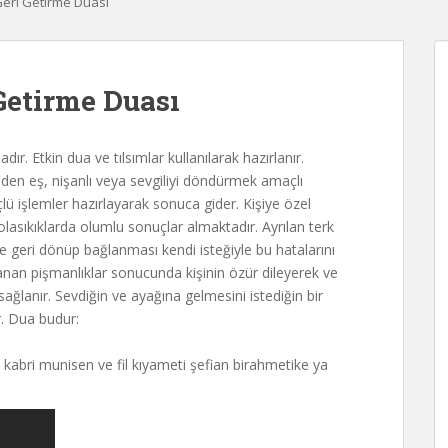
eri Getirme Duası
etirme Duası
dır. Etkin dua ve tılsımlar kullanılarak hazırlanır.
den eş, nişanlı veya sevgiliyi döndürmek amaçlı
 işlemler hazırlayarak sonuca gider. Kişiye özel
 olasıkıklarda olumlu sonuçlar almaktadır. Ayrılan terk
ze geri dönüp bağlanması kendi isteğiyle bu hatalarını
nan pişmanlıklar sonucunda kişinin özür dileyerek ve
ğlanır. Sevdiğin ve ayağına gelmesini istediğin bir
. Dua budur:
l kabri munisen ve fil kıyameti şefian birahmetike ya