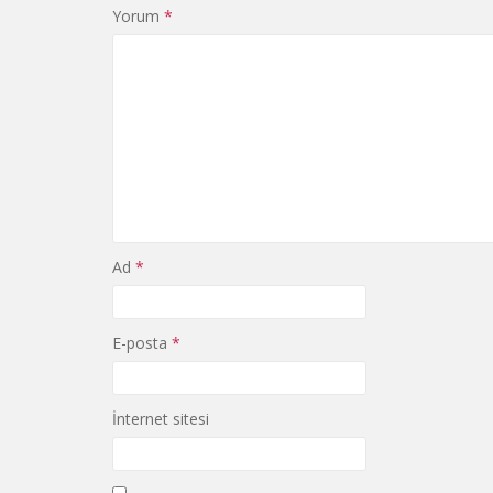
Yorum
*
Ad
*
E-posta
*
İnternet sitesi