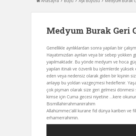
Anasayfa
Büyü
Aşk Büyüsü
Medyum Burak G
Medyum Burak Geri G
Genellikle ayrılıklardan sonra yapılan bir çalışma
Hayatımızdan ayrılan veya bir sebep yokken gi
yapılmaktadır. Bu yönde medyum ve hoca güçlü
yapılan itinalı ve özverili bu işlemlerde yüksek
eden veya nedensiz olarak giden bir kişinin si
anlayıp bu yoldan vazgeçmesi hedeflenir. Yaşa
çok pişman olarak size geri gelmesi dönmesi sa
kimse için Cuma gecesi niyetine …kere okunur
Bismillahirrahmanirrahim
Allahümmec’alil kurane fid dünya kariben ve fi
erhamerrahimin.