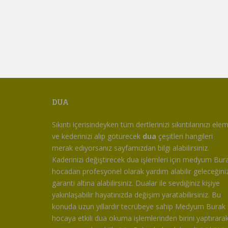
DUA
Sıkıntı içerisindeyken tüm dertlerinizi sıkıntılarınızı ele
ve kederinizi alıp götürecek
dua
çeşitleri hangileri
merak ediyorsanız sayfamızdan bilgi alabilirsiniz.
Kaderinizi değiştirecek dua işlemleri için medyum Bur
hocadan profesyonel olarak yardım alabilir geleceğiniz
garanti altına alabilirsiniz. Dualar ile sevdiğiniz kişiye
yakınlaşabilir hayatınızda değişim yaratabilirsiniz. Bu
konuda uzun yıllardır tecrübeye sahip Medyum Burak
hocaya etkili dua okuma işlemlerinden birini yaptırara