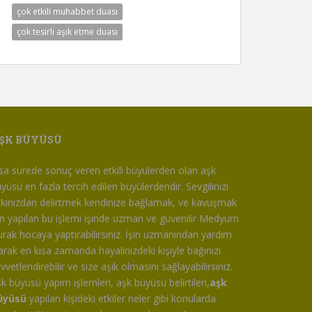
çok etkili muhabbet duası
çok tesirli aşık etme duası
ŞK BÜYÜSÜ
sa sürede sonuç veren etkili büyülerden olan aşk
yüsü en fazla tercih edilen büyülerdendir. Sevgilinizi
kınızdan delirtmek kendinize bağlamak, ve kavuşmak
in yapılan bu işlemi işinde uzman ve güvenilir Medyum
rak hocaya yaptırabilirsiniz. İşin uzmanından yardım
arak en kısa zamanda hayalinizdeki kişiyle bağınızı
vvetlendirebilir ve size aşık olmasını sağlayabilirsiniz.
k büyüsü yapım işlemleri, aşk büyüsü belirtileri,
aşk
üyüsü
yapılan kişideki etkiler neler gibi konularda