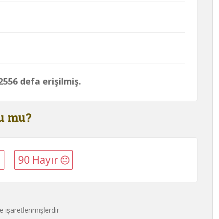
556 defa erişilmiş.
du mu?
90 Hayır
le işaretlenmişlerdir