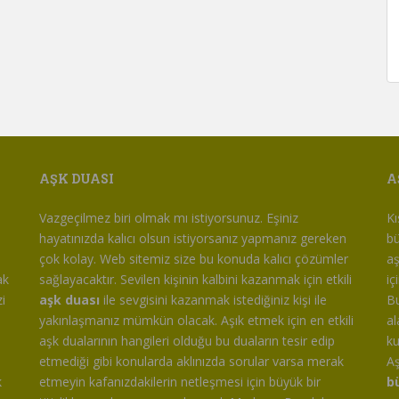
AŞK DUASI
A
m
Vazgeçilmez biri olmak mı istiyorsunuz. Eşiniz
Kı
hayatınızda kalıcı olsun istiyorsanız yapmanız gereken
bü
çok kolay. Web sitemiz size bu konuda kalıcı çözümler
aş
ak
sağlayacaktır. Sevilen kişinin kalbini kazanmak için etkili
iç
i
aşk duası
ile sevgisini kazanmak istediğiniz kişi ile
Bu
yakınlaşmanız mümkün olacak. Aşık etmek için en etkili
al
aşk dualarının hangileri olduğu bu duaların tesir edip
ku
etmediği gibi konularda aklınızda sorular varsa merak
Aş
k
etmeyin kafanızdakilerin netleşmesi için büyük bir
b