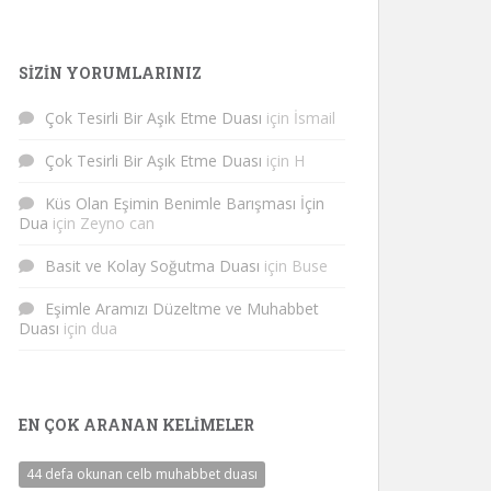
SIZIN YORUMLARINIZ
Çok Tesirli Bir Aşık Etme Duası
için
İsmail
Çok Tesirli Bir Aşık Etme Duası
için
H
Küs Olan Eşimin Benimle Barışması İçin
Dua
için
Zeyno can
Basit ve Kolay Soğutma Duası
için
Buse
Eşimle Aramızı Düzeltme ve Muhabbet
Duası
için
dua
EN ÇOK ARANAN KELIMELER
44 defa okunan celb muhabbet duası