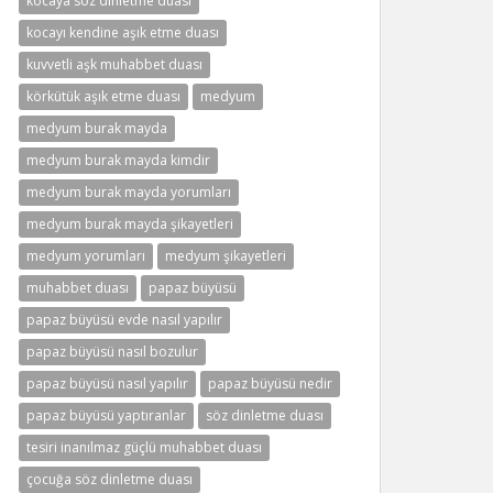
kocaya söz dinletme duası
kocayı kendine aşık etme duası
kuvvetli aşk muhabbet duası
körkütük aşık etme duası
medyum
medyum burak mayda
medyum burak mayda kimdir
medyum burak mayda yorumları
medyum burak mayda şikayetleri
medyum yorumları
medyum şikayetleri
muhabbet duası
papaz büyüsü
papaz büyüsü evde nasıl yapılır
papaz büyüsü nasıl bozulur
papaz büyüsü nasıl yapılır
papaz büyüsü nedir
papaz büyüsü yaptıranlar
söz dinletme duası
tesiri inanılmaz güçlü muhabbet duası
çocuğa söz dinletme duası