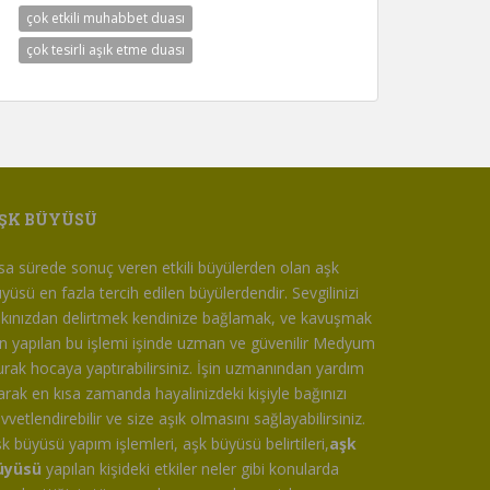
çok etkili muhabbet duası
çok tesirli aşık etme duası
ŞK BÜYÜSÜ
sa sürede sonuç veren etkili büyülerden olan aşk
yüsü en fazla tercih edilen büyülerdendir. Sevgilinizi
kınızdan delirtmek kendinize bağlamak, ve kavuşmak
in yapılan bu işlemi işinde uzman ve güvenilir Medyum
rak hocaya yaptırabilirsiniz. İşin uzmanından yardım
arak en kısa zamanda hayalinizdeki kişiyle bağınızı
vvetlendirebilir ve size aşık olmasını sağlayabilirsiniz.
k büyüsü yapım işlemleri, aşk büyüsü belirtileri,
aşk
üyüsü
yapılan kişideki etkiler neler gibi konularda