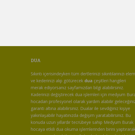
DUA
Sıkıntı içerisindeyken tüm dertlerinizi sıkıntılarınızı ele
ve kederinizi alıp götürecek
dua
çeşitleri hangileri
merak ediyorsanız sayfamızdan bilgi alabilirsiniz.
Kaderinizi değiştirecek dua işlemleri için medyum Bur
hocadan profesyonel olarak yardım alabilir geleceğiniz
garanti altına alabilirsiniz. Dualar ile sevdiğiniz kişiye
yakınlaşabilir hayatınızda değişim yaratabilirsiniz. Bu
konuda uzun yıllardır tecrübeye sahip Medyum Burak
hocaya etkili dua okuma işlemlerinden birini yaptırara