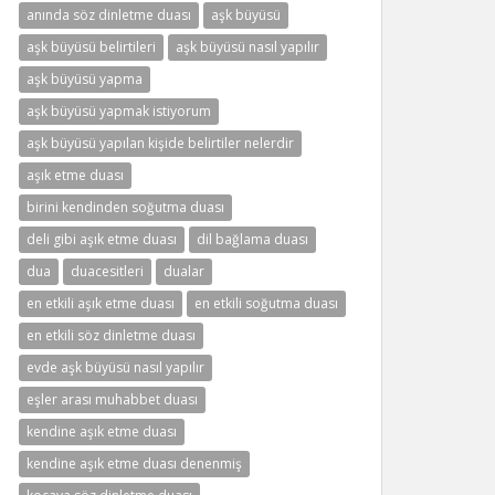
anında söz dinletme duası
aşk büyüsü
aşk büyüsü belirtileri
aşk büyüsü nasıl yapılır
aşk büyüsü yapma
aşk büyüsü yapmak istiyorum
aşk büyüsü yapılan kişide belirtiler nelerdir
aşık etme duası
birini kendinden soğutma duası
deli gibi aşık etme duası
dil bağlama duası
dua
duacesitleri
dualar
en etkili aşık etme duası
en etkili soğutma duası
en etkili söz dinletme duası
evde aşk büyüsü nasıl yapılır
eşler arası muhabbet duası
kendine aşık etme duası
kendine aşık etme duası denenmiş