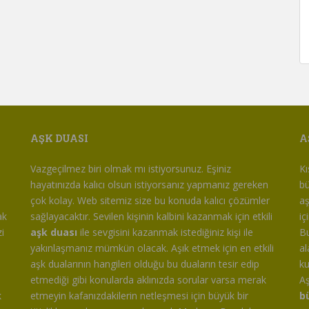
AŞK DUASI
A
m
Vazgeçilmez biri olmak mı istiyorsunuz. Eşiniz
Kı
hayatınızda kalıcı olsun istiyorsanız yapmanız gereken
bü
çok kolay. Web sitemiz size bu konuda kalıcı çözümler
aş
ak
sağlayacaktır. Sevilen kişinin kalbini kazanmak için etkili
iç
i
aşk duası
ile sevgisini kazanmak istediğiniz kişi ile
Bu
yakınlaşmanız mümkün olacak. Aşık etmek için en etkili
al
aşk dualarının hangileri olduğu bu duaların tesir edip
ku
etmediği gibi konularda aklınızda sorular varsa merak
Aş
k
etmeyin kafanızdakilerin netleşmesi için büyük bir
b