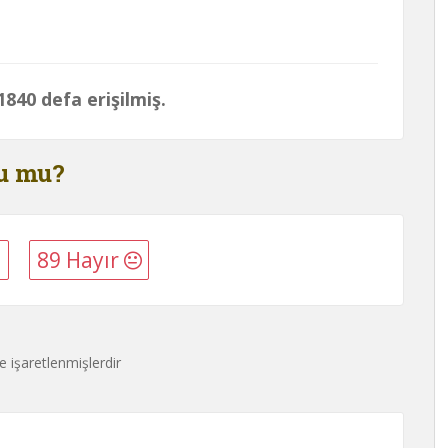
840 defa erişilmiş.
du mu?
89 Hayır
le işaretlenmişlerdir