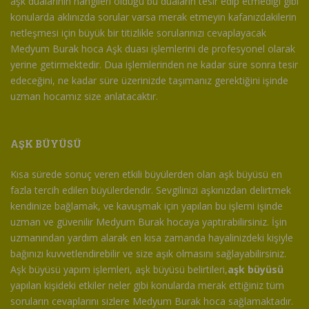
aşk dualarının hangileri olduğu bu duaların tesir edip etmediği gibi
konularda aklınızda sorular varsa merak etmeyin kafanızdakilerin
netleşmesi için büyük bir titizlikle sorularınızı cevaplayacak
Medyum Burak hoca Aşk duası işlemlerini de profesyonel olarak
yerine getirmektedir. Dua işlemlerinden ne kadar süre sonra tesir
edeceğini, ne kadar süre üzerinizde taşımanız gerektiğini işinde
uzman hocamız size anlatacaktır.
AŞK BÜYÜSÜ
Kısa sürede sonuç veren etkili büyülerden olan aşk büyüsü en
fazla tercih edilen büyülerdendir. Sevgilinizi aşkınızdan delirtmek
kendinize bağlamak, ve kavuşmak için yapılan bu işlemi işinde
uzman ve güvenilir Medyum Burak hocaya yaptırabilirsiniz. İşin
uzmanından yardım alarak en kısa zamanda hayalinizdeki kişiyle
bağınızı kuvvetlendirebilir ve size aşık olmasını sağlayabilirsiniz.
Aşk büyüsü yapım işlemleri, aşk büyüsü belirtileri,
aşk büyüsü
yapılan kişideki etkiler neler gibi konularda merak ettiğiniz tüm
soruların cevaplarını sizlere Medyum Burak hoca sağlamaktadır.