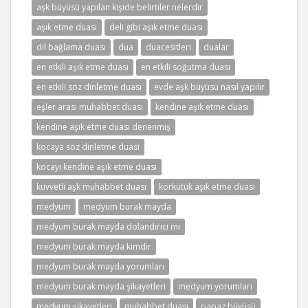
aşk büyüsü yapılan kişide belirtiler nelerdir
aşık etme duası
deli gibi aşık etme duası
dil bağlama duası
dua
duacesitleri
dualar
en etkili aşık etme duası
en etkili soğutma duası
en etkili söz dinletme duası
evde aşk büyüsü nasıl yapılır
eşler arası muhabbet duası
kendine aşık etme duası
kendine aşık etme duası denenmiş
kocaya söz dinletme duası
kocayı kendine aşık etme duası
kuvvetli aşk muhabbet duası
körkütük aşık etme duası
medyum
medyum burak mayda
medyum burak mayda dolandırıcı mı
medyum burak mayda kimdir
medyum burak mayda yorumları
medyum burak mayda şikayetleri
medyum yorumları
medyum şikayetleri
muhabbet duası
papaz büyüsü