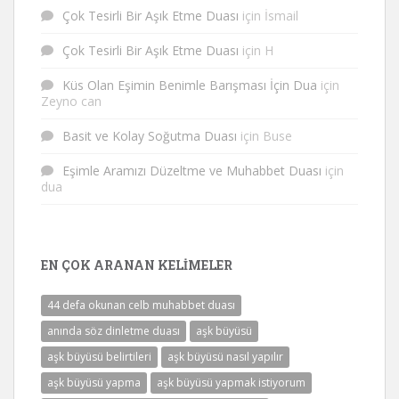
Çok Tesirli Bir Aşık Etme Duası
için
İsmail
Çok Tesirli Bir Aşık Etme Duası
için
H
Küs Olan Eşimin Benimle Barışması İçin Dua
için
Zeyno can
Basit ve Kolay Soğutma Duası
için
Buse
Eşimle Aramızı Düzeltme ve Muhabbet Duası
için
dua
EN ÇOK ARANAN KELIMELER
44 defa okunan celb muhabbet duası
anında söz dinletme duası
aşk büyüsü
aşk büyüsü belirtileri
aşk büyüsü nasıl yapılır
aşk büyüsü yapma
aşk büyüsü yapmak istiyorum