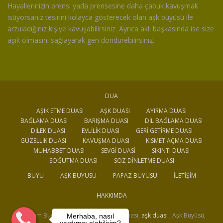
Hayallerinizin prensi yada prensesine daha çabuk kavuşmak
istiyorsanız tesirini kolayca gösterecek olan aşk büyüsü ile
arzuladığınız kişiye kavuşabilirsiniz. Ayrıca aklı başkasında ise size
aşık olmasını sağlayarak geri döndürebilirsiniz.
DUA
AŞIK ETME DUASI
AŞK DUASI
AYIRMA DUASI
BAĞLAMA DUASI
BARIŞMA DUASI
DIL BAĞLAMA DUASI
DILEK DUASI
EVLILIK DUASI
GERI GETIRME DUASI
GÜZELLIK DUASI
KAVUŞMA DUASI
KISMET AÇMA DUASI
MUHABBET DUASI
SEVGI DUASI
SIKINTI DUASI
SOĞUTMA DUASI
SÖZ DINLETME DUASI
BÜYÜ
AŞK BÜYÜSÜ
PAPAZ BÜYÜSÜ
İLETIŞIM
HAKKIMDA
Medyum Burak, Büyü, Dua, Aşık Etme Duası,
aşk duası
, Aşk Büyüsü,
Merhaba, nasıl