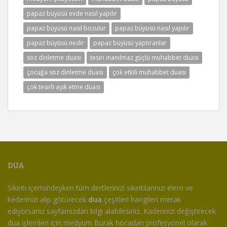
papaz büyüsü evde nasıl yapılır
papaz büyüsü nasıl bozulur
papaz büyüsü nasıl yapılır
papaz büyüsü nedir
papaz büyüsü yaptıranlar
söz dinletme duası
tesiri inanılmaz güçlü muhabbet duası
çocuğa söz dinletme duası
çok etkili muhabbet duası
çok tesirli aşık etme duası
DUA
Sıkıntı içerisindeyken tüm dertlerinizi sıkıntılarınızı elem ve
kederinizi alıp götürecek
dua
çeşitleri hangileri merak
ediyorsanız sayfamızdan bilgi alabilirsiniz. Kaderinizi değiştirecek
dua işlemleri için medyum Burak hocadan profesyonel olarak