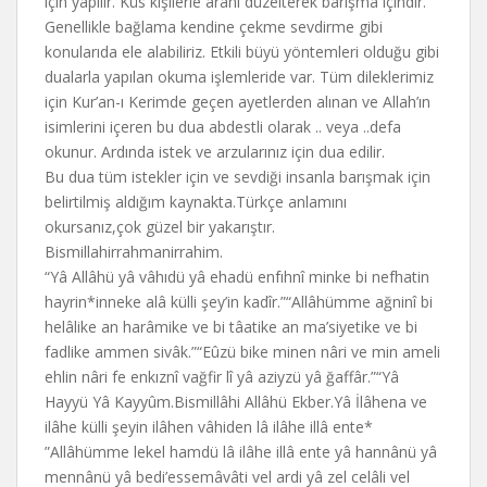
için yapılır. Küs kişilerle aranı düzelterek barışma içindir.
Genellikle bağlama kendine çekme sevdirme gibi
konularıda ele alabiliriz. Etkili büyü yöntemleri olduğu gibi
dualarla yapılan okuma işlemleride var. Tüm dileklerimiz
için Kur’an-ı Kerimde geçen ayetlerden alınan ve Allah’ın
isimlerini içeren bu dua abdestli olarak .. veya ..defa
okunur. Ardında istek ve arzularınız için dua edilir.
Bu dua tüm istekler için ve sevdiği insanla barışmak için
belirtilmiş aldığım kaynakta.Türkçe anlamını
okursanız,çok güzel bir yakarıştır.
Bismillahirrahmanirrahim.
“Yâ Allâhü yâ vâhıdü yâ ehadü enfıhnî minke bi nefhatin
hayrin*inneke alâ külli şey’in kadîr.”“Allâhümme ağninî bi
helâlike an harâmike ve bi tâatike an ma’siyetike ve bi
fadlike ammen sivâk.”“Eûzü bike minen nâri ve min ameli
ehlin nâri fe enkıznî vağfir lî yâ aziyzü yâ ğaffâr.”“Yâ
Hayyü Yâ Kayyûm.Bismillâhi Allâhü Ekber.Yâ İlâhena ve
ilâhe külli şeyin ilâhen vâhiden lâ ilâhe illâ ente*
”Allâhümme lekel hamdü lâ ilâhe illâ ente yâ hannânü yâ
mennânü yâ bedi’essemâvâti vel ardi yâ zel celâli vel