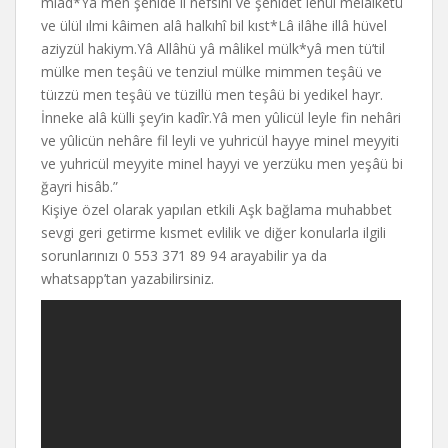
mîâd*Yâ men şehide li nefsihî ve şehidet lehül melâiketü
ve ülül ılmi kâimen alâ halkıhî bil kıst*Lâ ilâhe illâ hüvel
aziyzül hakiym.Yâ Allâhü yâ mâlikel mülk*yâ men tü’til
mülke men teşâü ve tenziul mülke mimmen teşâü ve
tüızzü men teşâü ve tüzillü men teşâü bi yedikel hayr.
İnneke alâ külli şey’in kadîr.Yâ men yûlicül leyle fin nehâri
ve yûlicün nehâre fil leyli ve yuhricül hayye minel meyyiti
ve yuhricül meyyite minel hayyi ve yerzüku men yeşâü bi
ğayri hisâb.”
Kişiye özel olarak yapılan etkili Aşk bağlama muhabbet
sevgi geri getirme kısmet evlilik ve diğer konularla ilgili
sorunlarınızı 0 553 371 89 94 arayabilir ya da
whatsapp’tan yazabilirsiniz.