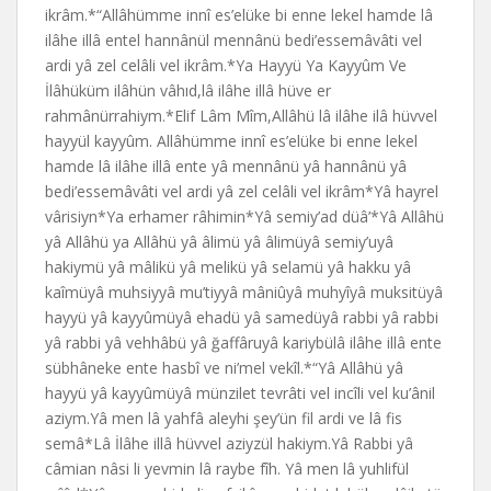
ikrâm.*“Allâhümme innî es’elüke bi enne lekel hamde lâ
ilâhe illâ entel hannânül mennânü bedi’essemâvâti vel
ardi yâ zel celâli vel ikrâm.*Ya Hayyü Ya Kayyûm Ve
İlâhüküm ilâhün vâhıd,lâ ilâhe illâ hüve er
rahmânürrahiym.*Elif Lâm Mîm,Allâhü lâ ilâhe ilâ hüvvel
hayyül kayyûm. Allâhümme innî es’elüke bi enne lekel
hamde lâ ilâhe illâ ente yâ mennânü yâ hannânü yâ
bedi’essemâvâti vel ardi yâ zel celâli vel ikrâm*Yâ hayrel
vârisiyn*Ya erhamer râhimin*Yâ semiy’ad düâ’*Yâ Allâhü
yâ Allâhü ya Allâhü yâ âlimü yâ âlimüyâ semiy’uyâ
hakiymü yâ mâlikü yâ melikü yâ selamü yâ hakku yâ
kaîmüyâ muhsiyyâ mu’tiyyâ mâniûyâ muhyîyâ muksitüyâ
hayyü yâ kayyûmüyâ ehadü yâ samedüyâ rabbi yâ rabbi
yâ rabbi yâ vehhâbü yâ ğaffâruyâ kariybülâ ilâhe illâ ente
sübhâneke ente hasbî ve ni’mel vekîl.*“Yâ Allâhü yâ
hayyü yâ kayyûmüyâ münzilet tevrâti vel incîli vel ku’ânil
aziym.Yâ men lâ yahfâ aleyhi şey’ün fil ardi ve lâ fis
semâ*Lâ İlâhe illâ hüvvel aziyzül hakiym.Yâ Rabbi yâ
câmian nâsi li yevmin lâ raybe fîh. Yâ men lâ yuhlifül