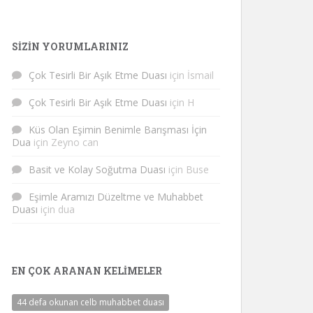
SIZIN YORUMLARINIZ
Çok Tesirli Bir Aşık Etme Duası
için
İsmail
Çok Tesirli Bir Aşık Etme Duası
için
H
Küs Olan Eşimin Benimle Barışması İçin
Dua
için
Zeyno can
Basit ve Kolay Soğutma Duası
için
Buse
Eşimle Aramızı Düzeltme ve Muhabbet
Duası
için
dua
EN ÇOK ARANAN KELIMELER
44 defa okunan celb muhabbet duası