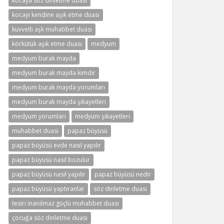
kocaya söz dinletme duası
kocayı kendine aşık etme duası
kuvvetli aşk muhabbet duası
körkütük aşık etme duası
medyum
medyum burak mayda
medyum burak mayda kimdir
medyum burak mayda yorumları
medyum burak mayda şikayetleri
medyum yorumları
medyum şikayetleri
muhabbet duası
papaz büyüsü
papaz büyüsü evde nasıl yapılır
papaz büyüsü nasıl bozulur
papaz büyüsü nasıl yapılır
papaz büyüsü nedir
papaz büyüsü yaptıranlar
söz dinletme duası
tesiri inanılmaz güçlü muhabbet duası
çocuğa söz dinletme duası