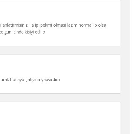
nlatirmisiniz illa ip ipekmi olmasi lazim normal ip olsa
un icinde kisiyi etlilio
 burak hocaya çalışma yapyırdım