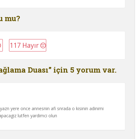
du mu?
117 Hayır
ğlama Duası” için 5 yorum var.
n yazn yere once annesnin afi snrada o kisinin adinimi
yapacagiz lutfen yardimci olun