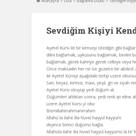
Anasayfa
Dua
Bağlama Duası
Sevdiğim Kişi
Sevdiğim Kişiyi Ken
Ayetel Kürsi ile bir kimseyi istediğin gibi bağl
dilini bağlamak, uykusunu bağlamak, bevlini 
bağlamak, gerek kahriye gerek celbiye veya he
Önce maksadın her ne ise güzelce bir abdest al
ile Ayetel Kürsiyi aşağıdaki tertip üzere okursu
Sarı, beyaz, kırmızı, mavi, yeşil, gri ve siyah 
Ayetel Kürsi okuyup yedi düğüm at.
Düğümleri attıktan sonra, yedi renk ipi eline al
üzere Ayetel Kürsi yi oku:
Bismillahirrahmanirrahim
Allahü la ilahe illa hüvel hayyül kayyüm.
deyince birinci düğümü bağla.
Allahüla ilahe illa hüvel hayyül kayyümü la te’