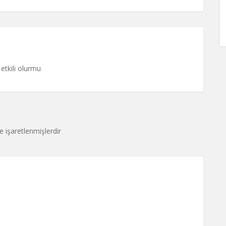
 etkili olurmu
le işaretlenmişlerdir