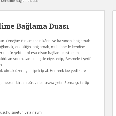
yi Kendime Bağlama Duası
dime Bağlama Duası
arsın. Örneğin: Bir kimsenin kârını ve kazancını bağlamak,
bağlamak, erkekliğini bağlamak, muhabbetle kendine
r ne tür şekilde olursa olsun bağlamak istersen:
dıktan sonra, tam inanç ile niyet edip, Besmele-i şerif
n.
renk olmak üzere yedi ipek ip al. Her renk ipe yedi kere
ıp hepsini birden bük ve bir araya getir. Sonra şu tertip
 huzühü sinetün vela nevm .