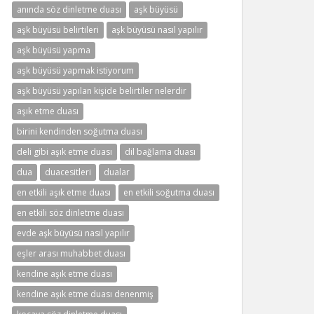
anında söz dinletme duası
aşk büyüsü
aşk büyüsü belirtileri
aşk büyüsü nasıl yapılır
aşk büyüsü yapma
aşk büyüsü yapmak istiyorum
aşk büyüsü yapılan kişide belirtiler nelerdir
aşık etme duası
birini kendinden soğutma duası
deli gibi aşık etme duası
dil bağlama duası
dua
duacesitleri
dualar
en etkili aşık etme duası
en etkili soğutma duası
en etkili söz dinletme duası
evde aşk büyüsü nasıl yapılır
eşler arası muhabbet duası
kendine aşık etme duası
kendine aşık etme duası denenmiş