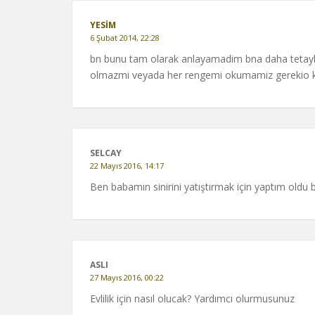
YESIM
6 Şubat 2014, 22:28
bn bunu tam olarak anlayamadim bna daha tetayli a
olmazmi veyada her rengemi okumamiz gerekio kc g
SELCAY
22 Mayıs 2016, 14:17
Ben babamın sinirini yatıştırmak için yaptım oldu
ASLI
27 Mayıs 2016, 00:22
Evlilik için nasıl olucak? Yardımcı olurmusunuz