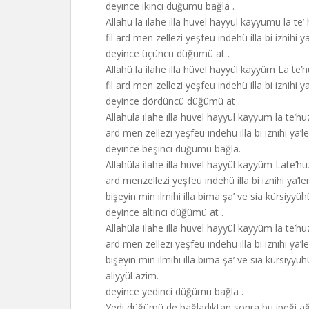
deyince ikinci düğümü bağla .
Allahü la ilahe illa hüvel hayyül kayyümü la 
fil ard men zellezi yeşfeu indehü illa bi iznihi y
deyince üçüncü düğümü at .
Allahü la ilahe illa hüvel hayyül kayyüm La t
fil ard men zellezi yeşfeu ındehü illa bi iznihi
deyince dördüncü düğümü at .
Allahüla ilahe illa hüvel hayyül kayyüm la te’
ard men zellezi yeşfeu ındehü illa bi iznihi 
deyince beşinci düğümü bağla.
Allahüla ilahe illa hüvel hayyül kayyüm Late’
ard menzellezi yeşfeu ındehü illa bi iznihi y
bişeyin min ılmihi illa bima şa’ ve sia kürsiy
deyince altıncı düğümü at .
Allahüla ilahe illa hüvel hayyül kayyüm la te’
ard men zellezi yeşfeu ındehü illa bi iznihi 
bişeyin min ılmihi illa bima şa’ ve sia kürsiy
aliyyül azim.
deyince yedinci düğümü bağla .
Yedi düğümü de bağladıktan sonra bu ipeği ağır